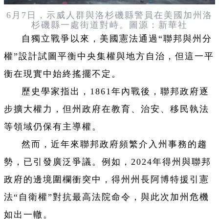
6月7日，示威人群與洛杉磯縣警員在美國加州洛
杉磯縣一處街道對峙。圖源：新華社
自獨立戰爭以來，美國憲法通過“聯邦與州分
權”設計試圖平衡中央集權與地方自治，但這一平
衡在現實中始終搖擺不定。
歷史學家指出，1861年內戰後，聯邦政府逐
步擴大權力，但州政府在教育、治安、移民執法
等領域仍保有主導權。
然而，近年來聯邦政府頻繁介入州事務的趨
勢，已引發廣泛爭議。例如，2024年得州與聯邦
政府的邊境圍欄衝突中，得州州長阿博特援引憲
法“自衛權”對抗最高法院命令，與此次加州危機
如出一轍。