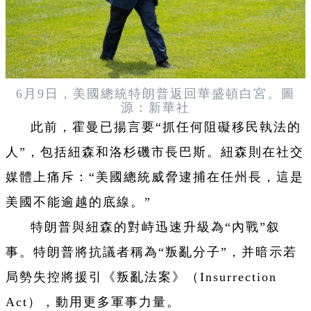
6月9日，美國總統特朗普返回華盛頓白宮。圖
源：新華社
此前，霍曼已揚言要“抓任何阻礙移民執法的
人”，包括紐森和洛杉磯市長巴斯。紐森則在社交
媒體上痛斥：“美國總統威脅逮捕在任州長，這是
美國不能逾越的底線。”
特朗普與紐森的對峙迅速升級為“內戰”叙
事。特朗普將抗議者稱為“叛亂分子”，并暗示若
局勢失控將援引《叛亂法案》（Insurrection
Act），動用更多軍事力量。