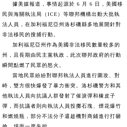
據美媒報道，事情起源於 6 月 6 日，美國移
民與海關執法局（ICE）等聯邦機構出動大批執
法人員，在加利福尼亞州洛杉磯縣多地展開針對
非法移民的搜捕行動。
加利福尼亞州作為美國非法移民數量較多的
州，且長期由民主黨執政，此次聯邦政府的行動
瞬間點燃了民眾的怒火。
當地民眾紛紛對聯邦執法人員進行圍攻、對
峙，雙方很快爆發了暴力衝突。洛杉磯警方和其
他執法人員向抗議人群發射了催淚彈和橡皮子
彈，而抗議者則向執法人員投擲石塊、煙花爆竹
和燃燒瓶，部分不法分子還趁機對商鋪進行打砸
搶，場面一度失控。