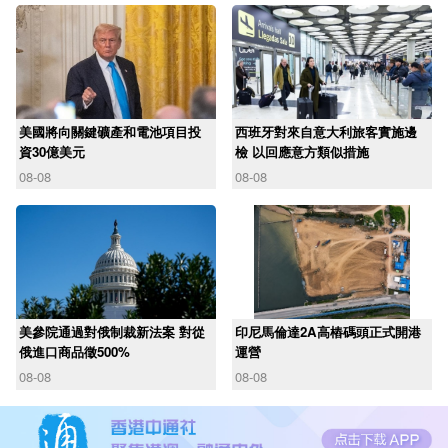
美國將向關鍵礦產和電池項目投
西班牙對來自意大利旅客實施邊
資30億美元
檢 以回應意方類似措施
08-08
08-08
美參院通過對俄制裁新法案 對從
印尼馬倫達2A高樁碼頭正式開港
俄進口商品徵500%
運營
08-08
08-08