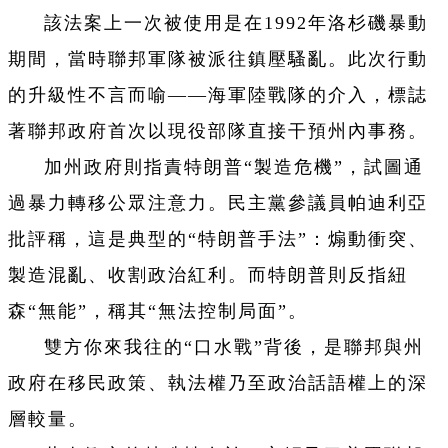
該法案上一次被使用是在1992年洛杉磯暴動
期間，當時聯邦軍隊被派往鎮壓騷亂。此次行動
的升級性不言而喻——海軍陸戰隊的介入，標誌
著聯邦政府首次以現役部隊直接干預州內事務。
加州政府則指責特朗普“製造危機”，試圖通
過暴力轉移公眾注意力。民主黨參議員帕迪利亞
批評稱，這是典型的“特朗普手法”：煽動衝突、
製造混亂、收割政治紅利。而特朗普則反指紐
森“無能”，稱其“無法控制局面”。
雙方你來我往的“口水戰”背後，是聯邦與州
政府在移民政策、執法權乃至政治話語權上的深
層較量。