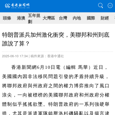
五年規
頭條
港澳
大灣區
台灣
內地
國際
財經
劃
特朗普派兵加州激化衝突，美聯邦和州到底
誰說了算？
2025-06-10 17:34 | 稿件來源：香港中通社
香港新聞網6月10日電（編輯 馬華）近日，
美國國內因非法移民問題引發的矛盾持續升級，
將聯邦政府與州政府之間的權力博弈推向了風口
浪尖，一向被標榜的美國聯邦政府和州政府分權
體制似乎搖搖欲墜。特朗普政府的一系列強硬舉
措，尤其是派遣軍隊鎮壓洛杉磯騷亂以及揚言逮