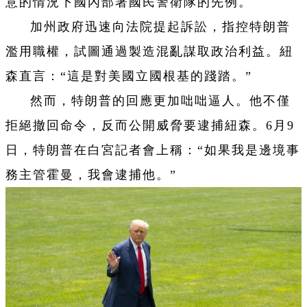
意的情況下國內部署國民警衛隊的先例。
加州政府迅速向法院提起訴訟，指控特朗普
濫用職權，試圖通過製造混亂謀取政治利益。紐
森直言：“這是對美國立國根基的踐踏。”
然而，特朗普的回應更加咄咄逼人。他不僅
拒絕撤回命令，反而公開威脅要逮捕紐森。6月9
日，特朗普在白宮記者會上稱：“如果我是邊境事
務主管霍曼，我會逮捕他。”