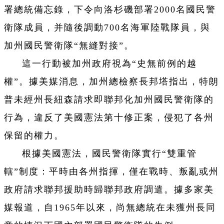
署總統備忘錄，下令向洛杉磯部署2000名國民警
衛隊成員，并隨後調動700名海軍陸戰隊員，與
加州國民警衛隊“無縫對接”。
這一行動被加州政府視為“史無前例的越
權”。據美媒消息，加州總檢察長邦塔指出，特朗
普未經州長紐森請求即聯邦化加州國民警衛隊的
行為，違反了美國憲法第十修正案，侵犯了各州
保留的權力。
根據美國憲法，國民警衛隊實行“雙重管
轄”制度：平時由各州指揮，僅在戰時、叛亂或州
政府請求聯邦援助時歸聯邦政府調遣。據多家美
媒報道，自1965年以來，尚無總統在未獲州長同