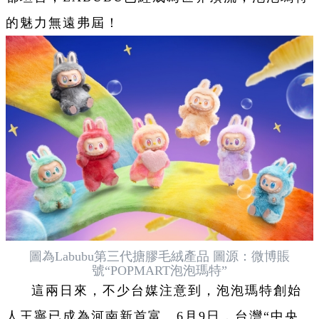
的魅力無遠弗屆！
圖為Labubu第三代搪膠毛絨產品 圖源：微博賬
號“POPMART泡泡瑪特”
這兩日來，不少台媒注意到，泡泡瑪特創始
人王寧已成為河南新首富。6月9日，台灣“中央