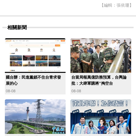
【編輯：張依珊】
相關新聞
國台辦：民進黨鎖不住台青求發
台當局報萬億防務預算，台輿論
展的心
批：大肆軍購將“掏空台
08-08
08-08