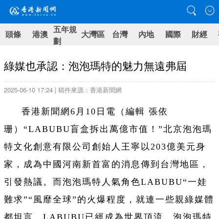
五年規
頭條
港澳
大灣區
台灣
內地
國際
財經
劃
綠媒也承認：泡泡瑪特的魅力無遠弗屆
2025-06-10 17:24 | 稿件來源：香港新聞網
香港新聞網6月10日電（編輯 張依
珊）“LABUBU盲盒拆出萬億市值！”北京泡泡瑪
特文化創意有限公司創始人王寧以203億美元身
家，成為中國河南新首富的消息傳到台灣地區，
引發熱議。而泡泡瑪特人氣角色LABUBU“一娃
難求”“風靡全球”的火爆程度，就連一些親綠媒體
都坦言，LABUBU已經成為世界頂流，泡泡瑪特