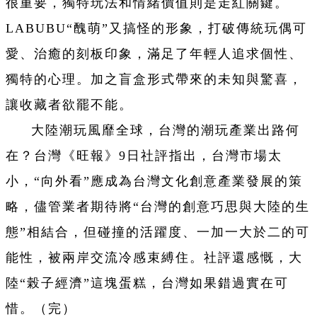
很重要，獨特玩法和情緒價值則是走紅關鍵。
LABUBU“醜萌”又搞怪的形象，打破傳統玩偶可
愛、治癒的刻板印象，滿足了年輕人追求個性、
獨特的心理。加之盲盒形式帶來的未知與驚喜，
讓收藏者欲罷不能。
大陸潮玩風靡全球，台灣的潮玩產業出路何
在？台灣《旺報》9日社評指出，台灣市場太
小，“向外看”應成為台灣文化創意產業發展的策
略，儘管業者期待將“台灣的創意巧思與大陸的生
態”相結合，但碰撞的活躍度、一加一大於二的可
能性，被兩岸交流冷感束縛住。社評還感慨，大
陸“榖子經濟”這塊蛋糕，台灣如果錯過實在可
惜。（完）