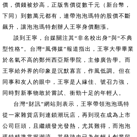
價，價錢被炒高，正版售價從數千元（新台幣，
下同）到數萬元都有，連帶泡泡瑪特的股價不斷
飆升，讓泡泡瑪特創辦人王寧身價翻漲。
談到王寧，台媒關注其“非名校出身”與“不典
型性格”。台灣“風傳媒”報道指出，王寧大學畢業
於名氣不高的鄭州西亞斯學院，主修廣告學。而
王寧給外界的印象是沉默寡言，作風低調。但在
同事和友人的眼中，王寧是人緣佳、號召力強，
同時對新事物敢於嘗試、衝勁十足的年輕人。
台灣“財訊”網站則表示，王寧帶領泡泡瑪特
從一家雜貨店到連鎖潮玩店，再到現在成為上市
公司巨頭，且繼續發光發熱，尤其難得，而泡泡