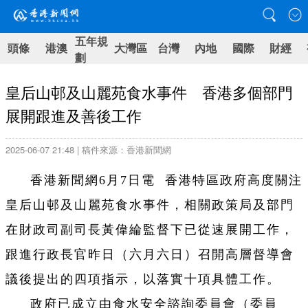
五年規
頭條
港澳
大灣區
台灣
內地
國際
財經
劃
皇后山邨及山麗苑食水事件 香港多個部門
展開跟進及善後工作
2025-06-07 21:48 | 稿件來源：香港新聞網
香港新聞網6月7日電 香港特區政府高度關注
皇后山邨及山麗苑食水事件，相關政策局及部門
在財政司副司長黃偉綸監督下已從速展開工作，
跟進行政長官昨日（六月六日）召開高層督導會
議後提出的四項指示，以落實十項具體工作。
政府已成立由食水安全諮詢委員會（委員