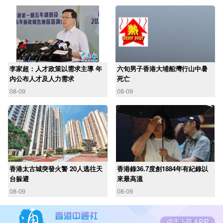
李家超：人才政策以需求主導 年
六旬男子香港大埔船灣行山中暑
內公布人才及人力需求
死亡
08-09
08-09
香港太古城突發火警 20人逃往天
香港錄36.7度創1884年有紀錄以
台躲避
來最高溫
08-09
08-09