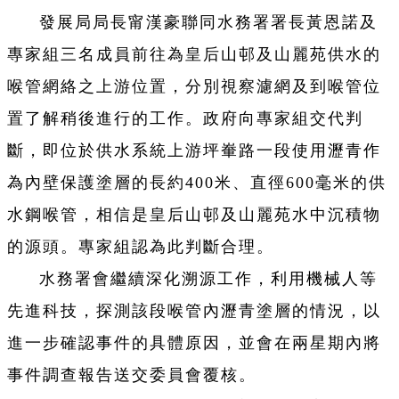
發展局局長甯漢豪聯同水務署署長黃恩諾及
專家組三名成員前往為皇后山邨及山麗苑供水的
喉管網絡之上游位置，分別視察濾網及到喉管位
置了解稍後進行的工作。政府向專家組交代判
斷，即位於供水系統上游坪輋路一段使用瀝青作
為內壁保護塗層的長約400米、直徑600毫米的供
水鋼喉管，相信是皇后山邨及山麗苑水中沉積物
的源頭。專家組認為此判斷合理。
水務署會繼續深化溯源工作，利用機械人等
先進科技，探測該段喉管內瀝青塗層的情況，以
進一步確認事件的具體原因，並會在兩星期內將
事件調查報告送交委員會覆核。