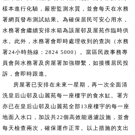
樣本進行化驗，嚴密監測水質，並會每天在水務
署網頁發布測試結果。為確保居民可安心用水，
水務署會繼續安排水箱為該屋邨及屋苑作臨時供
水。此外，水務署會即時處理收到的查詢（水務
署24小時熱線：2824 5000）。當區民政事務專
員會與水務署及房屋署加強聯繫，如接獲居民投
訴，會即時跟進。
房屋署已安排在未來一星期，再一次全面清
洗皇后山邨及山麗苑每一座樓宇的食水缸。署方
亦已在皇后山邨及山麗苑全部13座樓宇的每一座
地面入水口，加設共22個高效能過濾設施，並會
每天檢查兩次，確保運作正常。以上措施的支出