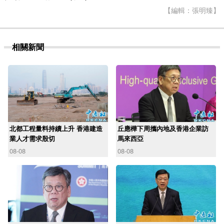
【編輯：張明臻】
相關新聞
北都工程量料持續上升 香港建造
丘應樺下周攜內地及香港企業訪
業人才需求殷切
馬來西亞
08-08
08-08