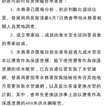
財政司副司長黃偉綸督導落實：
1. 水務署已匯報分析，初步判斷出源頭位
置。發展局局長甯漢豪6月7日將會帶領水務署相
關人員實地調查。
2. 成立專家組，成員由食水安全諮詢委員會
的專家組成。
3. 水務署亦匯報目前全港有超過九成水管並
非以瀝青作為保護塗層。餘下使用瀝青作為保護
塗層的供水喉管，已在合適位置安裝了水管濾
網。發展局要指導水務署按風險檢視有否其他地
方需要加裝水管濾網，以及提出長遠更換水管的
計劃。其中，會率先更換該涉事上游以瀝青作為
保護塗層的400米供水鋼喉管。