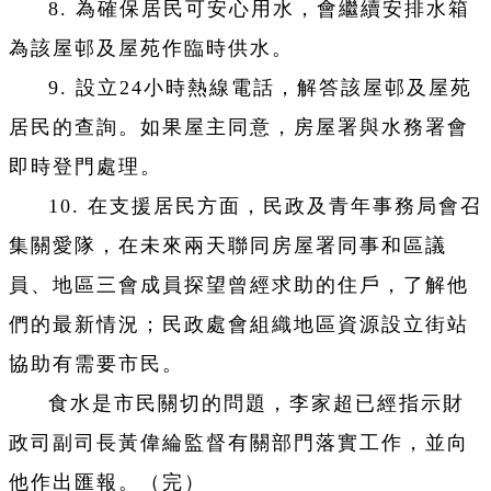
8. 為確保居民可安心用水，會繼續安排水箱
為該屋邨及屋苑作臨時供水。
9. 設立24小時熱線電話，解答該屋邨及屋苑
居民的查詢。如果屋主同意，房屋署與水務署會
即時登門處理。
10. 在支援居民方面，民政及青年事務局會召
集關愛隊，在未來兩天聯同房屋署同事和區議
員、地區三會成員探望曾經求助的住戶，了解他
們的最新情況；民政處會組織地區資源設立街站
協助有需要市民。
食水是市民關切的問題，李家超已經指示財
政司副司長黃偉綸監督有關部門落實工作，並向
他作出匯報。（完）