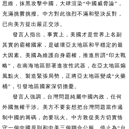
思維，抹黑攻擊中國，大肆渲染“中國威脅論”，
充滿挑釁挑撥。中方對此強烈不滿和堅決反對，
已向美方提出嚴正交涉。
發言人指出，事實上，美國才是世界上名副
其實的霸權國家，是破壞亞太地區和平穩定的最
大因素。美國為維護自身霸權，推進所謂“印太戰
略”，在南海地區部署進攻性武器，在亞太地區煽
風點火、製造緊張局勢，正將亞太地區變成“火藥
桶”，引發地區國家深切擔憂。
發言人強調，台灣問題純屬中國內政，任何
外國無權干涉。美方不要妄想把台灣問題當作遏
制中國的籌碼，勿要玩火。中方敦促美方切實恪
守一個中國原則和中美三個聯合公報，停止為“台