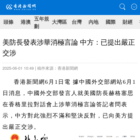
五年規
頭條
港澳
大灣區
台灣
內地
國際
財經
劃
美防長發表涉華消極言論 中方：已提出嚴正
交涉
2025-06-01 10:49 | 稿件來源：香港新聞網
香港新聞網6月1日電 據中國外交部網站6月1
日消息，中國外交部發言人就美國防長赫格塞思
在香格里拉對話會上涉華消極言論答記者問表
示，中方對此強烈不滿和堅決反對，已向美方提
出嚴正交涉。