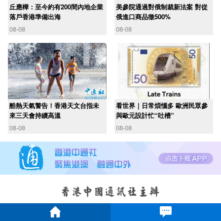
丘應樺：至今約有200間內地企業
美參院通過對俄制裁新法案 對從
落戶香港準備出海
俄進口商品徵500%
08-08
08-08
酷熱天氣警告！香港天文台指未
看世界｜日常煩惱多 歐洲民眾參
來三天會持續高溫
與歐元設計忙“吐槽”
08-08
08-08