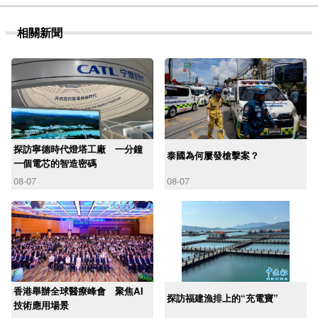
相關新聞
探訪寧德時代燈塔工廠 一分鐘
泰國為何屢發槍擊案？
一個電芯的智造密碼
08-07
08-07
香港舉辦全球醫療峰會 聚焦AI
探訪福建漁排上的“充電寶”
技術應用場景