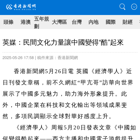
五年規
頭條
港澳
大灣區
台灣
內地
國際
財經
劃
英媒：民間文化力量讓中國變得“酷”起來
2025-05-26 17:58 | 稿件來源：香港新聞網
香港新聞網5月26日電 英國《經濟學人》近
日刊發文章稱，前不久網紅“甲亢哥”訪華向世界
展示了中國多元魅力，助力海外形象提升。此
外，中國企業在科技和文化輸出等領域成果斐
然，多項民調顯示全球對華好感度上升。
《經濟學人》周報5月20日發表文章《中國如
何變得酷起來——西方主播和中國電子游戲提升