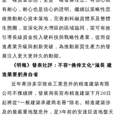
是一種資金形態，更是一種發展理念。有信心就
有耐心，耐心也是信心的證明。繼續以策略性思
維推動耐心資本落地，完善創科融資體系及整體
生態圈，並深化與大灣區的區域協同，當可有效
引導長線資金投入硬科技與戰略性產業，從而促
進產業升級與創新突破，為推動新質生產力的發
展注入更大更持久的動能。
《明報》發表社評：不容“僥倖文化”滋長 建
造業要躬身自省
近年牽涉多宗致命工業意外的精進建築有限
公司不獲續牌，發展局長宣布精進建築下月
20
日
起將從“一般建築承建商名冊”除名。精進建築涉
及的最嚴重地盤意外，是
3
年前的安達臣道地盤天