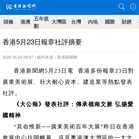
五年規
頭條
港澳
大灣區
台灣
內地
國際
財經
劃
香港5月23日報章社評摘要
2025-05-23 09:57 | 稿件來源：香港新聞網
香港新聞網5月23日電 香港多份報章23日對
廣東美術展、壯大耐心資本、建造業等熱點發表
社評。
《大公報》發表社評：傳承嶺南文脈 弘揚愛
國精神
“其命惟新──廣東美術百年大展”昨日在香港
會展中心拉開帷幕，這是粵港澳大灣區的一大文