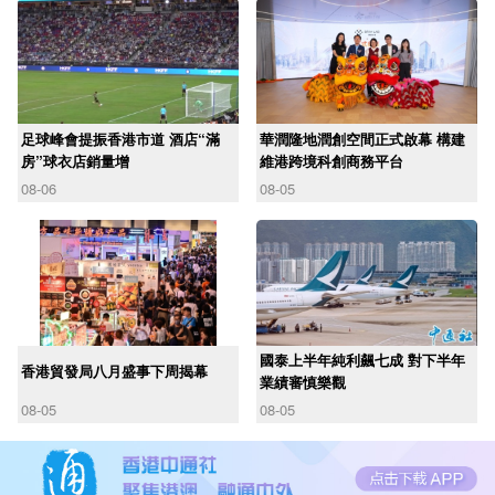
足球峰會提振香港市道 酒店“滿
華潤隆地潤創空間正式啟幕 構建
房”球衣店銷量增
維港跨境科創商務平台
08-06
08-05
國泰上半年純利飆七成 對下半年
香港貿發局八月盛事下周揭幕
業績審慎樂觀
08-05
08-05