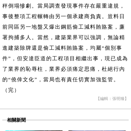
秤倒塌慘劇。當局調查發現事件存在嚴重違規，
事後整項工程輾轉由另一個承建商負責。豈料日
前同區另一地盤又爆出鋼筋偷工減料賄賂案，廉
署拘捕多人。當然，建築業界可以強調，無論精
進建築除牌還是偷工減料賄賂案，均屬“個別事
件”，但安達臣道的工程項目相繼出事，現已成為
了業界的恥辱柱，業界必須痛定思痛，杜絕行內
的“僥倖文化”，當局也有責任切實加強監管。
（完）
【編輯：張明臻】
相關新聞