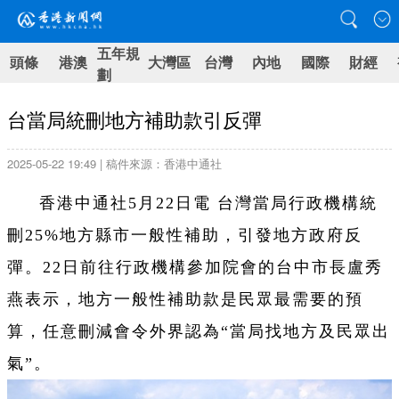
五年規
頭條
港澳
大灣區
台灣
內地
國際
財經
劃
台當局統刪地方補助款引反彈
2025-05-22 19:49 | 稿件來源：香港中通社
香港中通社5月22日電 台灣當局行政機構統
刪25%地方縣市一般性補助，引發地方政府反
彈。22日前往行政機構參加院會的台中市長盧秀
燕表示，地方一般性補助款是民眾最需要的預
算，任意刪減會令外界認為“當局找地方及民眾出
氣”。