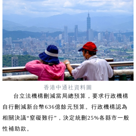
香港中通社資料圖
台立法機構刪減當局總預算，要求行政機構
自行刪減新台幣636億餘元預算。行政機構認為
相關決議“窒礙難行”，決定統刪25%各縣市一般
性補助款。