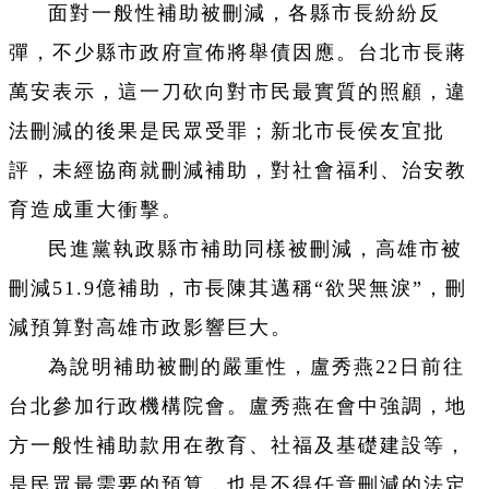
面對一般性補助被刪減，各縣市長紛紛反
彈，不少縣市政府宣佈將舉債因應。台北市長蔣
萬安表示，這一刀砍向對市民最實質的照顧，違
法刪減的後果是民眾受罪；新北市長侯友宜批
評，未經協商就刪減補助，對社會福利、治安教
育造成重大衝擊。
民進黨執政縣市補助同樣被刪減，高雄市被
刪減51.9億補助，市長陳其邁稱“欲哭無淚”，刪
減預算對高雄市政影響巨大。
為說明補助被刪的嚴重性，盧秀燕22日前往
台北參加行政機構院會。盧秀燕在會中強調，地
方一般性補助款用在教育、社福及基礎建設等，
是民眾最需要的預算，也是不得任意刪減的法定