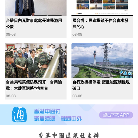
台駐日內瓦辦事處處長遭曝濫用
國台辦：民進黨鎖不住台青求發
公款
展的心
08-08
08-08
台當局報萬億防務預算，台輿論
台行政機構停電 藍批能源韌性現
批：大肆軍購將“掏空台
破口
08-08
08-08