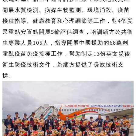
開展水質檢測、病媒生物監測、環境消殺、疫苗
接種指導、健康教育和心理調節等工作，對4個災
民重點安置點開展5輪評估調查，培訓緬方公共衛
生專業人員105人，指導開展中國援助的68萬劑
霍亂疫苗免疫接種工作，幫助制定13份英文災後
衛生防疫技術文件，為緬方提供了長效技術支
撐。