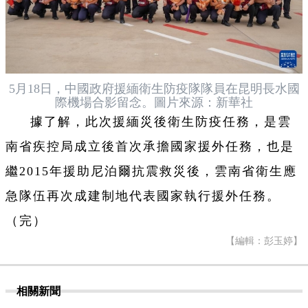
5月18日，中國政府援緬衛生防疫隊隊員在昆明長水國
際機場合影留念。圖片來源：新華社
據了解，此次援緬災後衛生防疫任務，是雲
南省疾控局成立後首次承擔國家援外任務，也是
繼2015年援助尼泊爾抗震救災後，雲南省衛生應
急隊伍再次成建制地代表國家執行援外任務。
（完）
【編輯：彭玉婷】
相關新聞