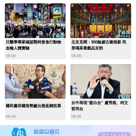
日醫學專家確認戰時曾進行動物
北京見聞：300餘歲古建煥新 民
血輸人體實驗
眾喝茶看戲品京韵
08-09
08-09
台中再現“藍白合” 盧秀燕、柯文
國民黨菲國造勢籲台胞返鄉投票
哲同台
08-09
08-09