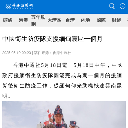
五年規
頭條
港澳
大灣區
台灣
內地
國際
財經
劃
中國衛生防疫隊支援緬甸震區一個月
2025-05-19 09:23 | 稿件來源：香港中通社
香港中通社5月18日電 5月18日中午，中國
政府援緬衛生防疫隊圓滿完成為期一個月的援緬
災後衛生防疫工作，從緬甸仰光乘機抵達雲南昆
明。