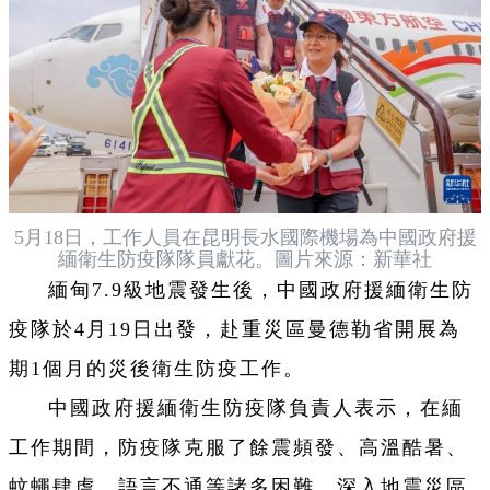
5月18日，工作人員在昆明長水國際機場為中國政府援
緬衛生防疫隊隊員獻花。圖片來源：新華社
緬甸7.9級地震發生後，中國政府援緬衛生防
疫隊於4月19日出發，赴重災區曼德勒省開展為
期1個月的災後衛生防疫工作。
中國政府援緬衛生防疫隊負責人表示，在緬
工作期間，防疫隊克服了餘震頻發、高溫酷暑、
蚊蠅肆虐、語言不通等諸多困難，深入地震災區