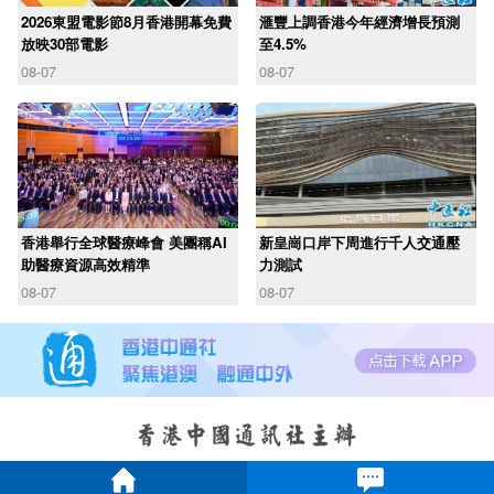
2026東盟電影節8月香港開幕免費
滙豐上調香港今年經濟增長預測
放映30部電影
至4.5%
08-07
08-07
香港舉行全球醫療峰會 美團稱AI
新皇崗口岸下周進行千人交通壓
助醫療資源高效精準
力測試
08-07
08-07