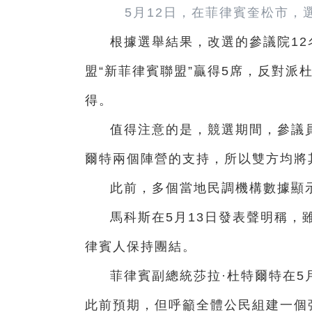
5月12日，在菲律賓奎松市
根據選舉結果，改選的參議院1
盟“新菲律賓聯盟”贏得5席，反對派
得。
值得注意的是，競選期間，參議
爾特兩個陣營的支持，所以雙方均將
此前，多個當地民調機構數據顯
馬科斯在5月13日發表聲明稱，
律賓人保持團結。
菲律賓副總統莎拉·杜特爾特在5
此前預期，但呼籲全體公民組建一個