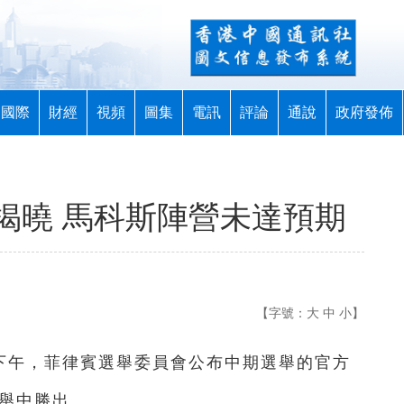
國際
財經
視頻
圖集
電訊
評論
通說
政府發佈
揭曉 馬科斯陣營未達預期
【字號：
大
中
小
】
7日下午，菲律賓選舉委員會公布中期選舉的官方
選舉中勝出。