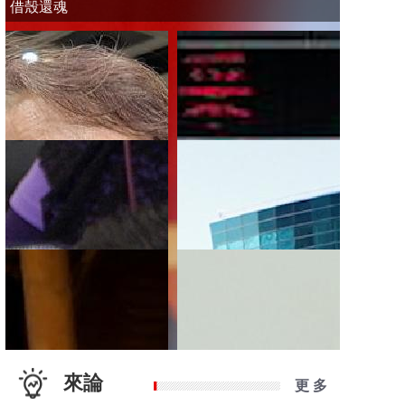
借殼還魂
來論
更 多