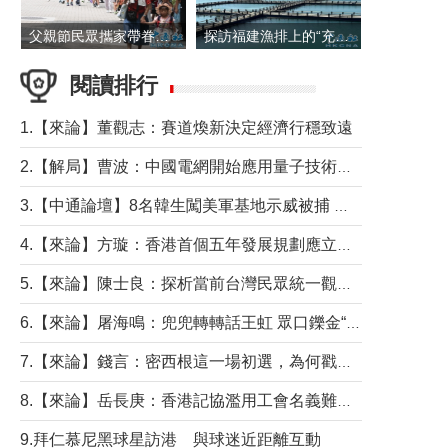
父親節民眾攜家帶眷出遊
探訪福建漁排上的“充電寶”
閱讀排行
1.【來論】董觀志：賽道煥新決定經濟行穩致遠
2.【解局】曹波：中國電網開始應用量子技術，以後會不再停電嗎？
3.【中通論壇】8名韓生闖美軍基地示威被捕 韓國年輕人反美情緒從何而來？
4.【來論】方璇：香港首個五年發展規劃應立足民生務實前行
5.【來論】陳士良：探析當前台灣民眾統一觀望心態的深層成因
6.【來論】屠海鳴：兜兜轉轉話王虹 眾口鑠金“一邊倒”
7.【來論】錢言：密西根這一場初選，為何戳中了兩黨最痛的神經？
8.【來論】岳長庚：香港記協濫用工會名義難逃法律制裁
9.拜仁慕尼黑球星訪港 與球迷近距離互動