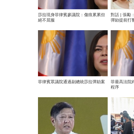
莎拉現身菲律賓參議院：傷痕累累但
對話 | 張
絕不屈服
彈劾提前打
菲律賓眾議院通過副總統莎拉彈劾案
菲最高法院
程序