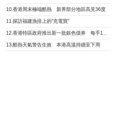
10.香港周末極端酷熱 新界部分地區高見36度
11.探訪福建漁排上的“充電寶”
12.香港特區政府推出新一批銀色債券 每手1萬元保底息4.25厘
13.酷熱天氣警告生效 本港高溫持續至下周