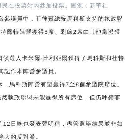
，選民在投票站內參加投票。圖源：新華社
2名參議員中，菲律賓總統馬科斯支持的執政聯
杜特爾特陣營獲得5席。剩餘2席由其他黨派獲
員候選人卡米爾·比利亞爾獲得了馬科斯和杜特
其記作本陣營參議員。
示，馬科斯陣營有望贏得7至8個參議院席位。
雖然執政聯盟未能贏得所有席位，但仍呼籲菲
月12日晚也發表聲明稱，盡管選舉結果並非如
強大的反對派。