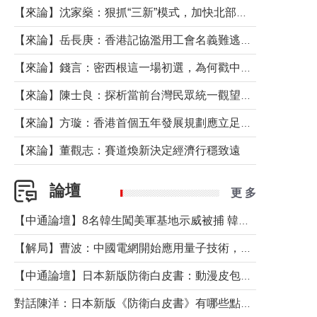
【來論】沈家燊：狠抓“三新”模式，加快北部都會區建設
【來論】岳長庚：香港記協濫用工會名義難逃法律制裁
【來論】錢言：密西根這一場初選，為何戳中了兩黨最痛的神經？
【來論】陳士良：探析當前台灣民眾統一觀望心態的深層成因
【來論】方璇：香港首個五年發展規劃應立足民生務實前行
【來論】董觀志：賽道煥新決定經濟行穩致遠
論壇
更 多
【中通論壇】8名韓生闖美軍基地示威被捕 韓國年輕人反美情緒從何而來？
【解局】曹波：中國電網開始應用量子技術，以後會不再停電嗎？
【中通論壇】日本新版防衛白皮書：動漫皮包藏不住軍國野心
對話陳洋：日本新版《防衛白皮書》有哪些點值得警惕？