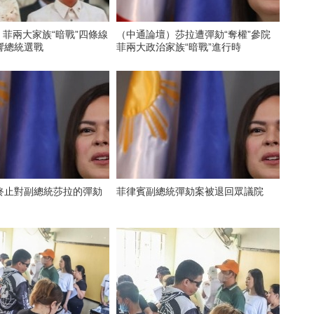
勵：菲兩大家族“暗戰”四條線
（中通論壇）莎拉遭彈劾“奪權”參院
響總統選戰
菲兩大政治家族“暗戰”進行時
終止對副總統莎拉的彈劾
菲律賓副總統彈劾案被退回眾議院