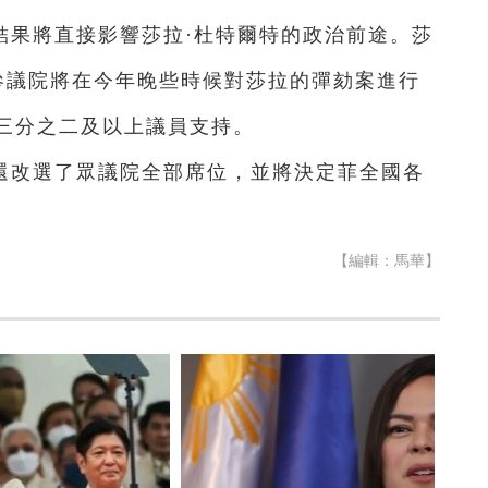
結果將直接影響莎拉·杜特爾特的政治前途。莎
參議院將在今年晚些時候對莎拉的彈劾案進行
三分之二及以上議員支持。
還改選了眾議院全部席位，並將決定菲全國各
【編輯：馬華】