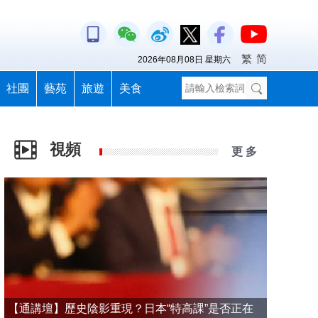
繁
简
2026年08月08日 星期六
社團
藝苑
旅遊
美食
視頻
更 多
【通講壇】歷史陰影重現？日本“特高課”是否正在