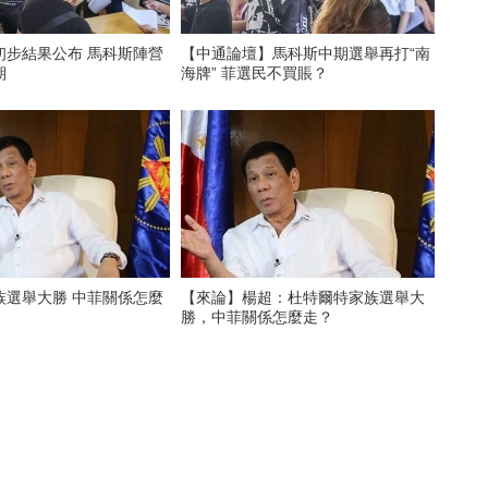
初步結果公布 馬科斯陣營
【中通論壇】馬科斯中期選舉再打“南
期
海牌” 菲選民不買賬？
族選舉大勝 中菲關係怎麼
【來論】楊超：杜特爾特家族選舉大
勝，中菲關係怎麼走？