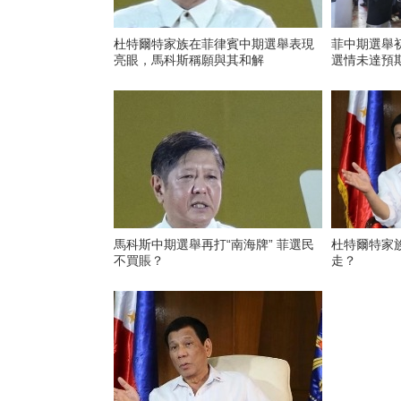
杜特爾特家族在菲律賓中期選舉表現
菲中期選舉
亮眼，馬科斯稱願與其和解
選情未達預
馬科斯中期選舉再打“南海牌” 菲選民
杜特爾特家
不買賬？
走？