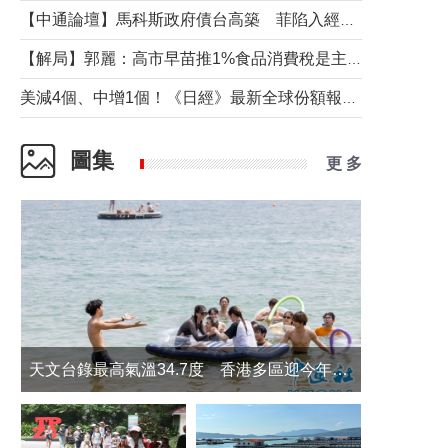
【中通論壇】馬科斯政府債台高築 菲陷入經濟困境與南海對抗惡循環？
【解局】郭麗：高市早苗推1%食品消費稅是主動作為還是被迫“飲鴆止渴”
美減4個、中增1個！《日經》最新全球份額報告透露了什麼？
圖集
更 多
天文台錄最高氣溫34.7度 香港多區迎今年最熱一天