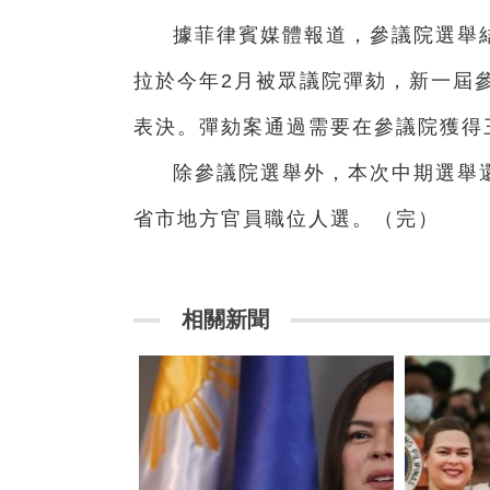
據菲律賓媒體報道，參議院選舉
拉於今年2月被眾議院彈劾，新一屆
表決。彈劾案通過需要在參議院獲得
除參議院選舉外，本次中期選舉
省市地方官員職位人選。（完）
相關新聞