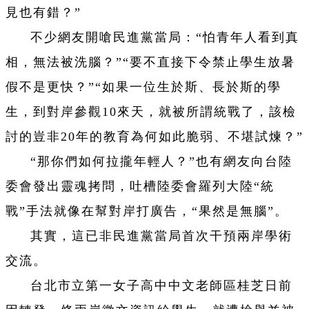
見也有錯？”
不少網友開嗆民進黨當局：“怕青年人看到真
相，無法被洗腦？”“要不直接下令禁止學生放暑
假不是更快？”“如果一位生於斯、長於斯的學
生，到對岸參觀10來天，就被所謂統戰了，該檢
討的豈非20年的教育為何如此脆弱、不堪試煉？”
“那你們如何拉攏年輕人？”也有網友向台陸
委會發出靈魂拷問，吐槽陸委會羅列大陸“統
戰”手法就像在幫對岸打廣告，“果然是無腦”。
其實，這已非民進黨當局首次干預兩岸學術
交流。
台北市立第一女子高中中文老師區桂芝日前