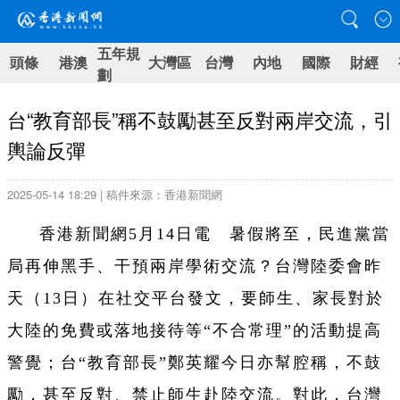
五年規
頭條
港澳
大灣區
台灣
內地
國際
財經
劃
台“教育部長”稱不鼓勵甚至反對兩岸交流，引
輿論反彈
2025-05-14 18:29 | 稿件來源：香港新聞網
香港新聞網5月14日電 暑假將至，民進黨當
局再伸黑手、干預兩岸學術交流？台灣陸委會昨
天（13日）在社交平台發文，要師生、家長對於
大陸的免費或落地接待等“不合常理”的活動提高
警覺；台“教育部長”鄭英耀今日亦幫腔稱，不鼓
勵，甚至反對、禁止師生赴陸交流。對此，台灣