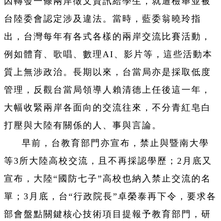
因轉發一條兩岸徵文資訊給學生，就遭檢舉並被
台陸委會認定涉及違法。當時，藍委翁曉玲指
出，台灣每年有各式各樣的兩岸交流比賽活動，
例如體育、歌唱、數理AI、影片等，這些活動本
質上無涉政治。長期以來，台當局亦是採取低度
管理，反觀台當局領導人賴清德上任後這一年，
大幅收緊兩岸各面向的交流往來，不分青紅皂白
打壓與大陸有關係的人、事與言論。
早前，台教育部門亦宣布，禁止與暨南大學
等3所大陸高校交流，且不再採認學歷；2月底又
宣布，大陸“國防七子”高校也納入禁止交流的名
單；3月底，台“行政院長”卓榮泰再下令，要求各
部會盤點關鍵核心技術項目提報予教育部門，研