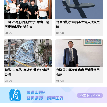
一句“不是你們是我們” 牽出一場
台軍“漢光”演習本土無人機現故
兩岸機車圈的雙向奔
障
08-09
08-09
颱風“白海豚”靠近台灣 台北市現
台駐日內瓦辦事處處長遭曝濫用
災情
公款
08-09
08-08