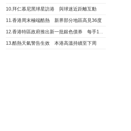
10.拜仁慕尼黑球星訪港 與球迷近距離互動
11.香港周末極端酷熱 新界部分地區高見36度
12.香港特區政府推出新一批銀色債券 每手1萬元保底息4.25厘
13.酷熱天氣警告生效 本港高溫持續至下周