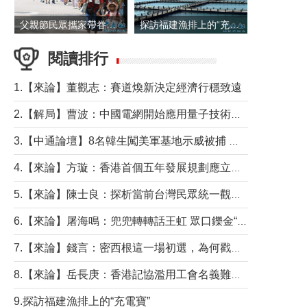
父親節民眾攜家帶眷出遊
探訪福建漁排上的“充電寶”
閱讀排行
1.【來論】董觀志：賽道煥新決定經濟行穩致遠
2.【解局】曹波：中國電網開始應用量子技術，以後會不再停電嗎？
3.【中通論壇】8名韓生闖美軍基地示威被捕 韓國年輕人反美情緒從何而來？
4.【來論】方璇：香港首個五年發展規劃應立足民生務實前行
5.【來論】陳士良：探析當前台灣民眾統一觀望心態的深層成因
6.【來論】屠海鳴：兜兜轉轉話王虹 眾口鑠金“一邊倒”
7.【來論】錢言：密西根這一場初選，為何戳中了兩黨最痛的神經？
8.【來論】岳長庚：香港記協濫用工會名義難逃法律制裁
9.探訪福建漁排上的“充電寶”