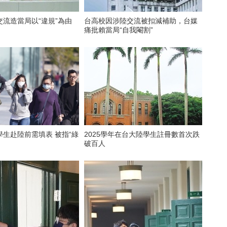
流造當局以“違規”為由
台高校因涉陸交流被扣減補助，台媒
痛批賴當局“自我閹割”
生赴陸前需填表 被指“綠
2025學年在台大陸學生註冊數首次跌
破百人