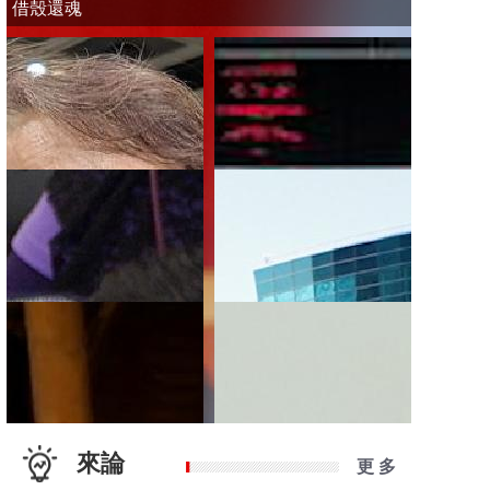
借殼還魂
來論
更 多