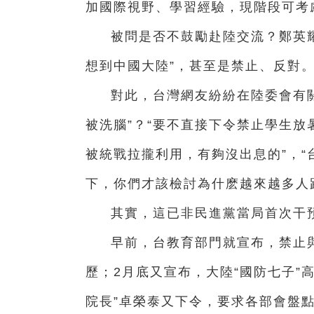
加國際視野、學習經驗，現階段可考
被問是否不鼓勵赴陸交流？鄭英
想到中國大陸”，甚至是禁止、反對
對此，台灣網友紛紛在陸委會有
被洗腦”？“要不直接下令禁止學生放
被統戰拉攏利用，有夠沒出息的”，
下，你們才該檢討為什麽越來越多人
其實，這已非民進黨當局首次干
早前，台教育部門就宣布，禁止
歷；2月底又宣布，大陸“國防七子”
院長”卓榮泰又下令，要求各部會盤