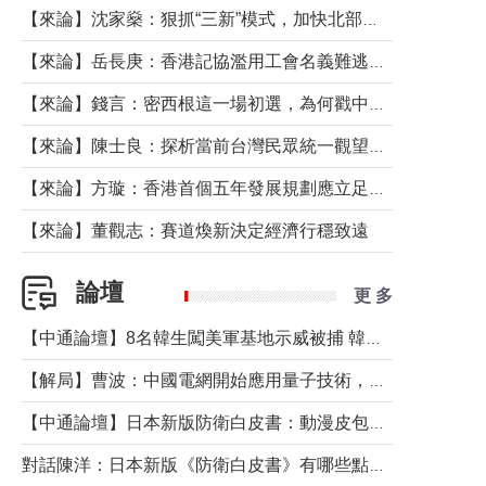
【來論】沈家燊：狠抓“三新”模式，加快北部都會區建設
【來論】岳長庚：香港記協濫用工會名義難逃法律制裁
【來論】錢言：密西根這一場初選，為何戳中了兩黨最痛的神經？
【來論】陳士良：探析當前台灣民眾統一觀望心態的深層成因
【來論】方璇：香港首個五年發展規劃應立足民生務實前行
【來論】董觀志：賽道煥新決定經濟行穩致遠
論壇
更 多
【中通論壇】8名韓生闖美軍基地示威被捕 韓國年輕人反美情緒從何而來？
【解局】曹波：中國電網開始應用量子技術，以後會不再停電嗎？
【中通論壇】日本新版防衛白皮書：動漫皮包藏不住軍國野心
對話陳洋：日本新版《防衛白皮書》有哪些點值得警惕？