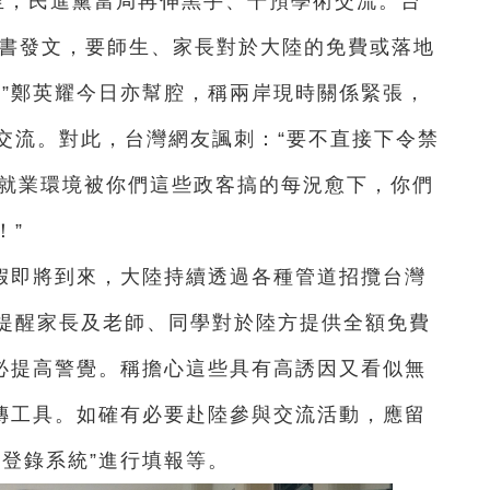
至，民進黨當局再伸黑手、干預學術交流。台
臉書發文，要師生、家長對於大陸的免費或落地
長”鄭英耀今日亦幫腔，稱兩岸現時關係緊張，
交流。對此，台灣網友諷刺：“要不直接下令禁
育就業環境被你們這些政客搞的每況愈下，你們
！”
假即將到來，大陸持續透過各種管道招攬台灣
提醒家長及老師、同學對於陸方提供全額免費
務必提高警覺。稱擔心這些具有高誘因又看似無
宣傳工具。如確有必要赴陸參與交流活動，應留
登錄系統”進行填報等。