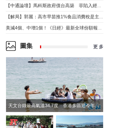
【中通論壇】馬科斯政府債台高築 菲陷入經濟困境與南海對抗惡循環？
【解局】郭麗：高市早苗推1%食品消費稅是主動作為還是被迫“飲鴆止渴”
美減4個、中增1個！《日經》最新全球份額報告透露了什麼？
圖集
更 多
天文台錄最高氣溫34.7度 香港多區迎今年最熱一天