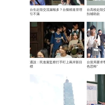
台生赴陸交流漏報多？台擬精進管理
台高校赴陸交
引不滿
扣補助款
通說：民進黨監察打手盯上兩岸新目
台當局要求學
標
色恐怖”