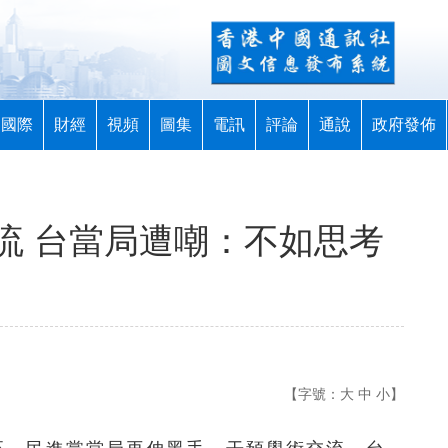
國際
財經
視頻
圖集
電訊
評論
通說
政府發佈
流 台當局遭嘲：不如思考
【字號：
大
中
小
】