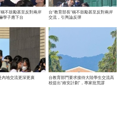
”稱不鼓勵甚至反對兩岸
台“教育部長”稱不鼓勵甚至反對兩岸
恐嚇學子應下台
交流，引輿論反彈
赴內地交流更深更廣
台教育部門要求接待大陸學生交流高
校提出“維安計劃”，專家批荒謬