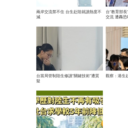
兩岸交流禁不住 台生赴陸就讀熱度不
台“教育部長
減
交流 遭轟
台當局管制陸生修讀“關鍵技術”遭質
觀察：港生
疑