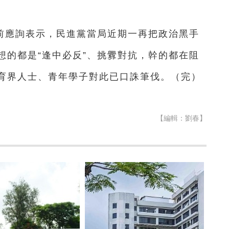
前應詢表示，民進黨當局近期一再把政治黑手
想的都是“逢中必反”、挑釁對抗，幹的都在阻
育界人士、青年學子對此已口誅筆伐。（完）
【編輯：劉春】