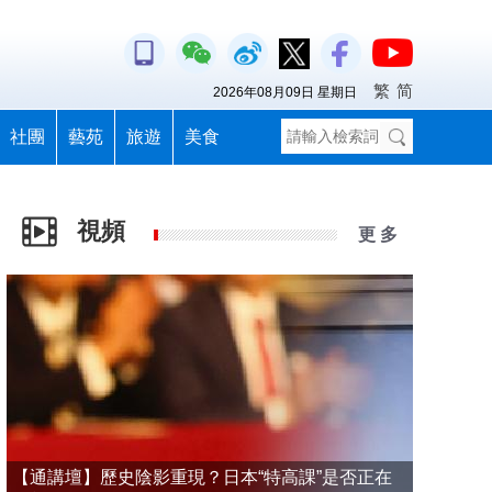
繁
简
2026年08月09日 星期日
社團
藝苑
旅遊
美食
視頻
更 多
【通講壇】歷史陰影重現？日本“特高課”是否正在