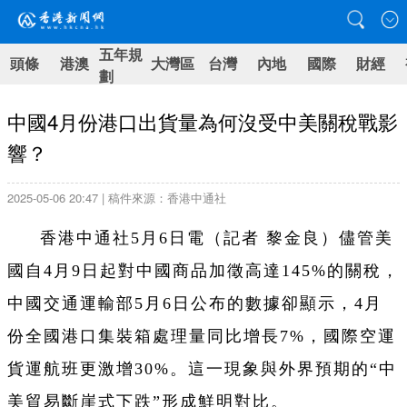
五年規
頭條
港澳
大灣區
台灣
內地
國際
財經
劃
中國4月份港口出貨量為何沒受中美關稅戰影
響？
2025-05-06 20:47 | 稿件來源：香港中通社
香港中通社5月6日電（記者 黎金良）儘管美
國自4月9日起對中國商品加徵高達145%的關稅，
中國交通運輸部5月6日公布的數據卻顯示，4月
份全國港口集裝箱處理量同比增長7%，國際空運
貨運航班更激增30%。這一現象與外界預期的“中
美貿易斷崖式下跌”形成鮮明對比。