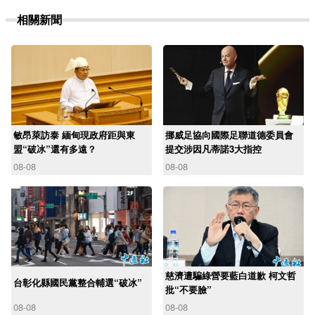
相關新聞
敏昂萊訪泰 緬甸現政府距與東
挪威足協向國際足聯道德委員會
盟“破冰”還有多遠？
提交涉因凡蒂諾3大指控
08-08
08-08
慈濟遭騙綠營要藍白道歉 柯文哲
台彰化縣國民黨整合輔選“破冰”
批“不要臉”
08-08
08-08