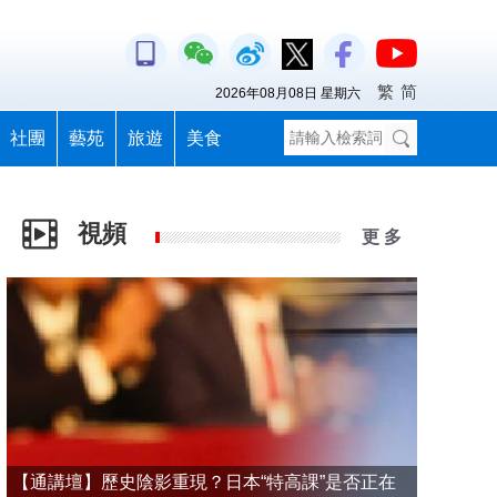
繁
简
2026年08月08日 星期六
社團
藝苑
旅遊
美食
視頻
更 多
【通講壇】歷史陰影重現？日本“特高課”是否正在