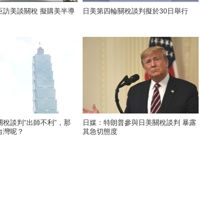
臣訪美談關稅 擬購美半導
日美第四輪關稅談判擬於30日舉行
稅談判“出師不利”，那
日媒：特朗普參與日美關稅談判 暴露
台灣呢？
其急切態度