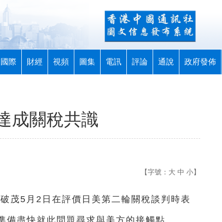
國際
財經
視頻
圖集
電訊
評論
通說
政府發佈
達成關稅共識
【字號：
大
中
小
】
石破茂5月2日在評價日美第二輪關稅談判時表
準備盡快就此問題尋求與美方的接觸點。