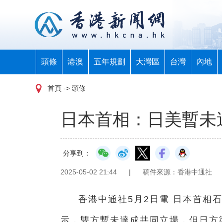
頭條
港澳
五年規劃
大灣區
台灣
內地
首頁
-> 頭條
日本首相：日美暫未
分享到：
2025-05-02 21:44
|
稿件來源：香港中通社
香港中通社5月2日電 日本首相
示，雙方暫未達成共同立場，但日方