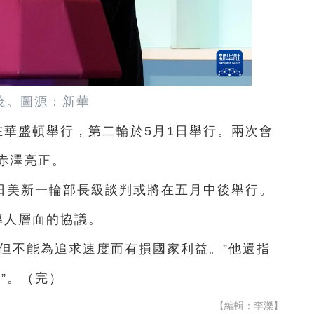
茂。圖源：新華
在華盛頓舉行，第二輪於5月1日舉行。兩次會
赤澤亮正。
日美新一輪部長級談判或將在五月中後舉行。
導人層面的協議。
但不能為追求速度而有損國家利益。”他還指
”。（完）
【編輯：李濼】