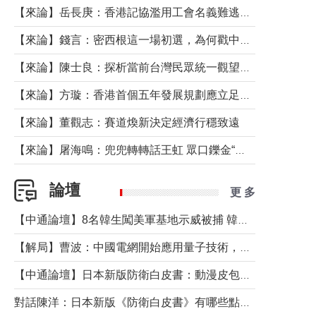
【來論】岳長庚：香港記協濫用工會名義難逃法律制裁
【來論】錢言：密西根這一場初選，為何戳中了兩黨最痛的神經？
【來論】陳士良：探析當前台灣民眾統一觀望心態的深層成因
【來論】方璇：香港首個五年發展規劃應立足民生務實前行
【來論】董觀志：賽道煥新決定經濟行穩致遠
【來論】屠海鳴：兜兜轉轉話王虹 眾口鑠金“一邊倒”
論壇
更 多
【中通論壇】8名韓生闖美軍基地示威被捕 韓國年輕人反美情緒從何而來？
【解局】曹波：中國電網開始應用量子技術，以後會不再停電嗎？
【中通論壇】日本新版防衛白皮書：動漫皮包藏不住軍國野心
對話陳洋：日本新版《防衛白皮書》有哪些點值得警惕？