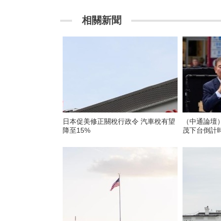
相關新聞
日本促美修正關稅行政令 汽車稅有望
（中通論壇）
降至15%
茂下台倒計