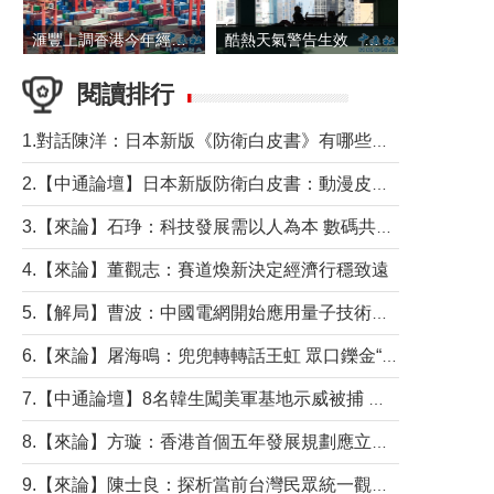
滙豐上調香港今年經濟增長預測至4.5%
酷熱天氣警告生效 本港高溫持續至下周
閱讀排行
1.對話陳洋：日本新版《防衛白皮書》有哪些點值得警惕？
2.【中通論壇】日本新版防衛白皮書：動漫皮包藏不住軍國野心
3.【來論】石琤：科技發展需以人為本 數碼共融不應讓長者放棄傳統生活方式
4.【來論】董觀志：賽道煥新決定經濟行穩致遠
5.【解局】曹波：中國電網開始應用量子技術，以後會不再停電嗎？
6.【來論】屠海鳴：兜兜轉轉話王虹 眾口鑠金“一邊倒”
7.【中通論壇】8名韓生闖美軍基地示威被捕 韓國年輕人反美情緒從何而來？
8.【來論】方璇：香港首個五年發展規劃應立足民生務實前行
9.【來論】陳士良：探析當前台灣民眾統一觀望心態的深層成因