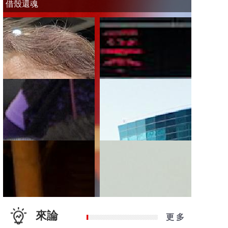
借殼還魂
來論
更 多