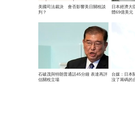
美國司法裁決 會否影響美日關稅談
日本經濟大
判？
體69億美元
石破茂與特朗普通話45分鐘 表達再評
台媒：日本關
估關稅立場
沒了籌碼的