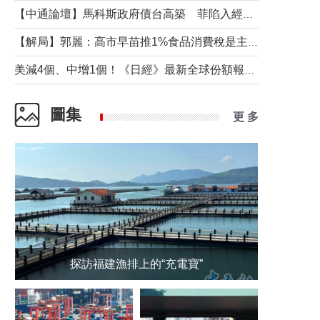
【中通論壇】馬科斯政府債台高築 菲陷入經濟困境與南海對抗惡循環？
【解局】郭麗：高市早苗推1%食品消費稅是主動作為還是被迫“飲鴆止渴”
美減4個、中增1個！《日經》最新全球份額報告透露了什麼？
圖集
更 多
探訪福建漁排上的“充電寶”