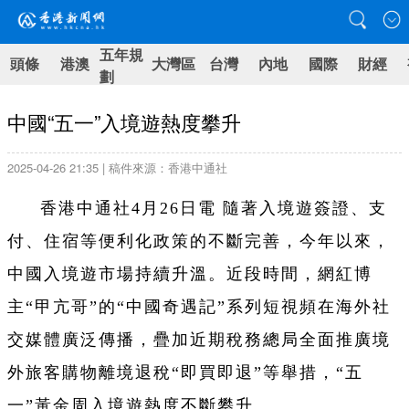
五年規
頭條
港澳
大灣區
台灣
內地
國際
財經
劃
中國“五一”入境遊熱度攀升
2025-04-26 21:35 | 稿件來源：香港中通社
香港中通社4月26日電 隨著入境遊簽證、支
付、住宿等便利化政策的不斷完善，今年以來，
中國入境遊市場持續升溫。近段時間，網紅博
主“甲亢哥”的“中國奇遇記”系列短視頻在海外社
交媒體廣泛傳播，疊加近期稅務總局全面推廣境
外旅客購物離境退稅“即買即退”等舉措，“五
一”黃金周入境遊熱度不斷攀升。