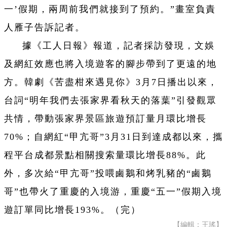
一’假期，兩周前我們就接到了預約。”畫室負責
人雁子告訴記者。
據《工人日報》報道，記者採訪發現，文娛
及網紅效應也將入境遊客的腳步帶到了更遠的地
方。韓劇《苦盡柑來遇見你》3月7日播出以來，
台詞“明年我們去張家界看秋天的落葉”引發觀眾
共情，帶動張家界景區旅遊預訂量月環比增長
70%；自網紅“甲亢哥”3月31日到達成都以來，攜
程平台成都景點相關搜索量環比增長88%。此
外，多次給“甲亢哥”投喂鹵鵝和烤乳豬的“鹵鵝
哥”也帶火了重慶的入境游，重慶“五一”假期入境
遊訂單同比增長193%。（完）
【編輯：王瑤】