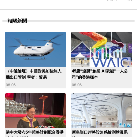
相關新聞
（中通論壇）中國對美加強無人
45歲“逆襲”創業 AI賦能“一人公
機出口管制 學者：貿易
司”的香港樣本
08-06
08-06
港中大發布5年策略計劃配合香港
新皇崗口岸將設無感檢測體溫系