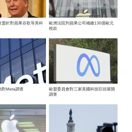
歐盟針對蘋果谷歌等美科
歐洲法院判蘋果公司補繳130億歐元
稅款
對Meta調查
歐盟委員會對三家美國科技巨頭展開
調查