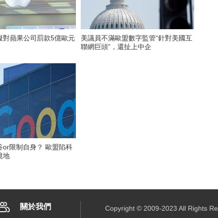
擬對蘋果公司罰款5億歐元
美議員不滿歐盟數字監管“針對美國互
聯網巨頭”，還扯上中企
or限制自身？ 歐盟陷科
境地
關於我們
Copyright © 2009-2023 All R