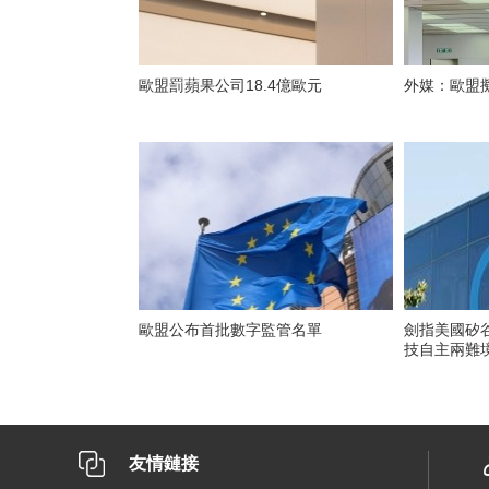
歐盟罰蘋果公司18.4億歐元
外媒：歐盟
歐盟公布首批數字監管名單
劍指美國矽谷
技自主兩難
友情鏈接