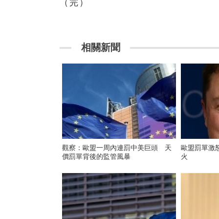
（完）
相關新聞
觀察：歐盟一周內連罰中美巨頭 天
歐盟罰單激
價罰單背後的監管風暴
火