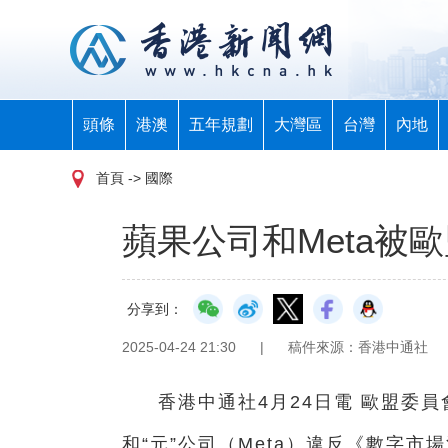
頭條
港澳
五年規劃
大灣區
台灣
內地
首頁
-> 國際
蘋果公司和Meta被
分享到：
2025-04-24 21:30
|
稿件來源：香港中通社
香港中通社4月24日電 歐盟委
和“元”公司（Meta）違反《數字市