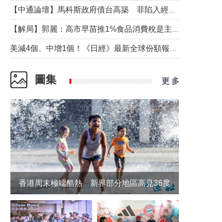
【中通論壇】馬科斯政府債台高築 菲陷入經濟困境與南海對抗惡循環？
【解局】郭麗：高市早苗推1%食品消費稅是主動作為還是被迫“飲鴆止渴”
美減4個、中增1個！《日經》最新全球份額報告透露了什麼？
圖集
更 多
香港周末極端酷熱 新界部分地區高見36度