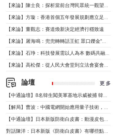
【來論】陳士良：探析當前台灣民眾統一觀望心態的深層成因
【來論】方璇：香港首個五年發展規劃應立足民生務實前行
【來論】董觀志：賽道煥新決定經濟行穩致遠
【來論】屠海鳴：兜兜轉轉話王虹 眾口鑠金“一邊倒”
【來論】石琤：科技發展需以人為本 數碼共融不應讓長者放棄傳統生活方式
【來論】高松傑：從人民大會堂到立法會宴會廳——香港管治新範式的完整拼圖
論壇
更 多
【中通論壇】8名韓生闖美軍基地示威被捕 韓國年輕人反美情緒從何而來？
【解局】曹波：中國電網開始應用量子技術，以後會不再停電嗎？
【中通論壇】日本新版防衛白皮書：動漫皮包藏不住軍國野心
對話陳洋：日本新版《防衛白皮書》有哪些點值得警惕？