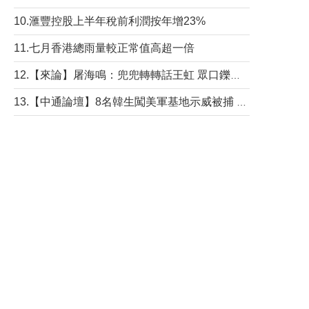
10.滙豐控股上半年稅前利潤按年增23%
11.七月香港總雨量較正常值高超一倍
12.【來論】屠海鳴：兜兜轉轉話王虹 眾口鑠金“一邊倒”
13.【中通論壇】8名韓生闖美軍基地示威被捕 韓國年輕人反美情緒從何而來？