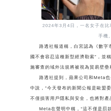
2024年3月4日，一名女子
手機
路透社報道稱，白宮認為《數字市
國不會容忍這種新型經濟勒索”，並
施審查的域外法規將被視為貿易壁壘
路透社提到，蘋果公司和Meta
中說，“今天發布的新聞公報是歐盟
不僅損害用戶隱私與安全，也將對產
Meta在聲明中稱，“這不僅是