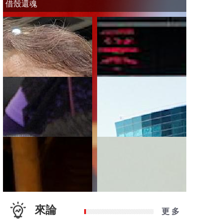
借殼還魂
來論
更 多