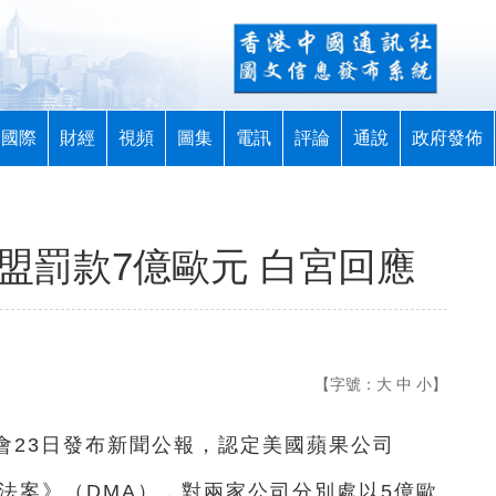
國際
財經
視頻
圖集
電訊
評論
通說
政府發佈
歐盟罰款7億歐元 白宮回應
【字號：
大
中
小
】
員會23日發布新聞公報，認定美國蘋果公司
場法案》（DMA），對兩家公司分別處以5億歐