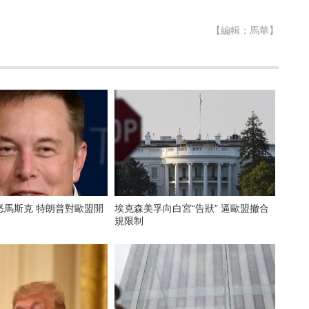
【編輯：馬華】
怒馬斯克 特朗普對歐盟開
埃克森美孚向白宮“告狀” 逼歐盟撤合
規限制