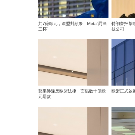
共7億歐元，歐盟對蘋果、Meta“罰酒
特朗普抨擊
三杯”
技公司
蘋果涉違反歐盟法律 面臨數十億歐
歐盟正式啟動
元罰款