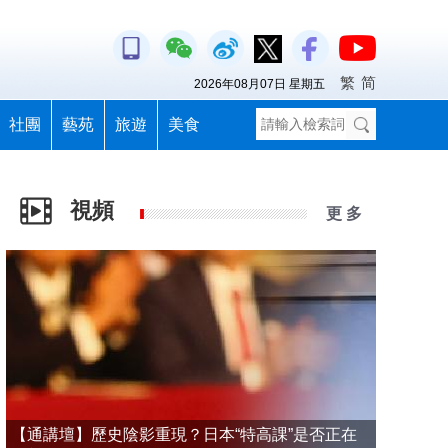
繁
简
2026年08月07日 星期五
社團
藝苑
旅遊
美食
視頻
更 多
【通講壇】歷史陰影重現？日本“特高課”是否正在