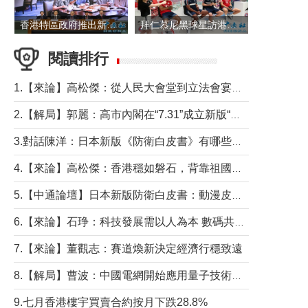
香港特區政府推出新一批銀色債券 每手1萬元保底息4.25厘
拜仁慕尼黑球星訪港 與球迷近距離互動
閱讀排行
1.【來論】高松傑：從人民大會堂到立法會宴會廳——香港管治新範式的完整拼圖
2.【解局】郭麗：高市內閣在“7.31”成立新版“特高課”意欲何為？
3.對話陳洋：日本新版《防衛白皮書》有哪些點值得警惕？
4.【來論】高松傑：香港穩如磐石，背靠祖國才是真正的“終極護城河”
5.【中通論壇】日本新版防衛白皮書：動漫皮包藏不住軍國野心
6.【來論】石琤：科技發展需以人為本 數碼共融不應讓長者放棄傳統生活方式
7.【來論】董觀志：賽道煥新決定經濟行穩致遠
8.【解局】曹波：中國電網開始應用量子技術，以後會不再停電嗎？
9.七月香港樓宇買賣合約按月下跌28.8%