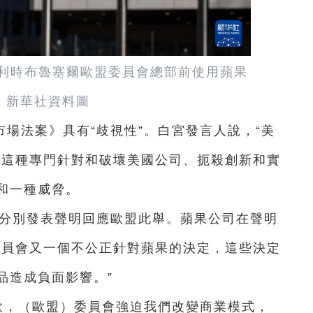
在比利時布魯塞爾歐盟委員會總部前使用蘋果
。新華社資料圖
場法案》具有“歧視性”。白宮發言人說，“美
稱這種專門針對和破壞美國公司、扼殺創新和實
和一種威脅。
也分別發表聲明回應歐盟此舉。蘋果公司在聲明
委員會又一個不公正針對蘋果的決定，這些決定
品造成負面影響。”
罰款，（歐盟）委員會強迫我們改變商業模式，