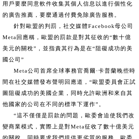
用戶要麼同意軟件收集其個人信息以進行個性化
的廣告推薦，要麼通過付費免除廣告服務。
針對歐盟的判罰，社交媒體Facebook母公司
Meta回應稱，歐盟的罰款是對其征收的“數十億
美元的關稅”，並指責其行為是在“阻礙成功的美
國公司”
Meta公司首席全球事務官喬爾·卡普蘭晚些時
間在社交媒體發布聲明回應道，“歐盟委員會正試
圖阻礙成功的美國企業，同時允許歐洲和來自其
他國家的公司在不同的標準下運作”。
“這不僅僅是罰款的問題，歐委會迫使我們改
變商業模式，實際上是對Meta征收了數十億美元
的關稅，同時要求我們提供更劣質的服務。歐委