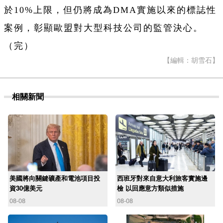
於10%上限，但仍將成為DMA實施以來的標誌性
案例，彰顯歐盟對大型科技公司的監管決心。
（完）
【編輯：胡雪石】
相關新聞
美國將向關鍵礦產和電池項目投
西班牙對來自意大利旅客實施邊
資30億美元
檢 以回應意方類似措施
08-08
08-08