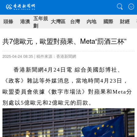
五年規
頭條
港澳
大灣區
台灣
內地
國際
財經
劃
共7億歐元，歐盟對蘋果、Meta“罰酒三杯”
2025-04-24 08:35 | 稿件來源：香港新聞網
香港新聞網4月24日電
綜合美國彭博社、
《政客》雜誌等外媒消息，當地時間4月23日，
歐盟委員會依據《數字市場法》對蘋果和Meta分
別處以5億歐元和2億歐元的罰款。