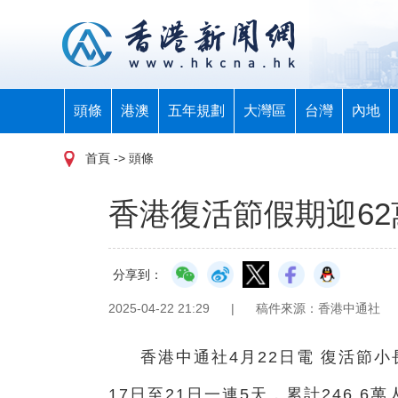
頭條
港澳
五年規劃
大灣區
台灣
內地
首頁
-> 頭條
香港復活節假期迎62
分享到：
2025-04-22 21:29
|
稿件來源：香港中通社
香港中通社4月22日電 復活節
17日至21日一連5天，累計246.6