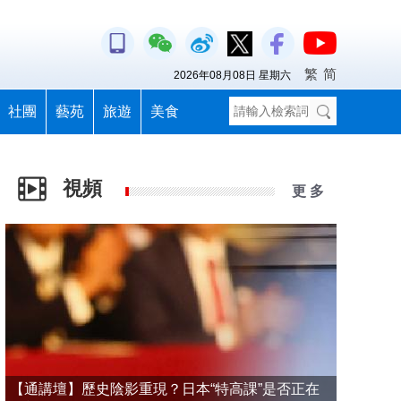
繁
简
2026年08月08日 星期六
社團
藝苑
旅遊
美食
視頻
更 多
【通講壇】歷史陰影重現？日本“特高課”是否正在