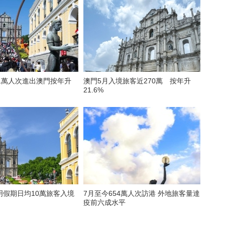
1萬人次進出澳門按年升
澳門5月入境旅客近270萬 按年升
21.6%
明假期日均10萬旅客入境
7月至今654萬人次訪港 外地旅客量達
疫前六成水平