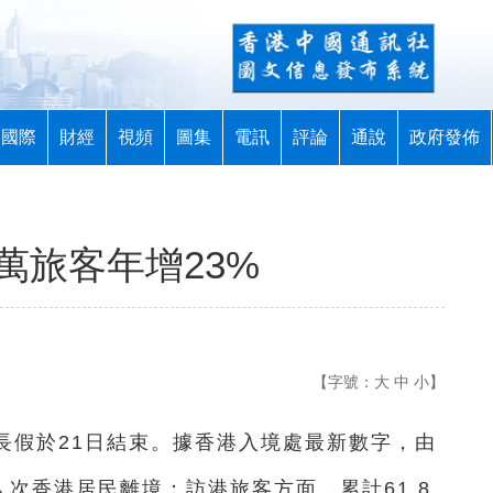
國際
財經
視頻
圖集
電訊
評論
通說
政府發佈
萬旅客年增23%
【字號：
大
中
小
】
小長假於21日結束。據香港入境處最新數字，由
萬人次香港居民離境；訪港旅客方面，累計61.8