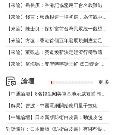
【來論】岳長庚：香港記協濫用工會名義難逃法律制裁
【來論】錢言：密西根這一場初選，為何戳中了兩黨最痛的神經？
【來論】陳士良：探析當前台灣民眾統一觀望心態的深層成因
【來論】方璇：香港首個五年發展規劃應立足民生務實前行
【來論】董觀志：賽道煥新決定經濟行穩致遠
【來論】屠海鳴：兜兜轉轉話王虹 眾口鑠金“一邊倒”
論壇
更 多
【中通論壇】8名韓生闖美軍基地示威被捕 韓國年輕人反美情緒從何而來？
【解局】曹波：中國電網開始應用量子技術，以後會不再停電嗎？
【中通論壇】日本新版防衛白皮書：動漫皮包藏不住軍國野心
對話陳洋：日本新版《防衛白皮書》有哪些點值得警惕？