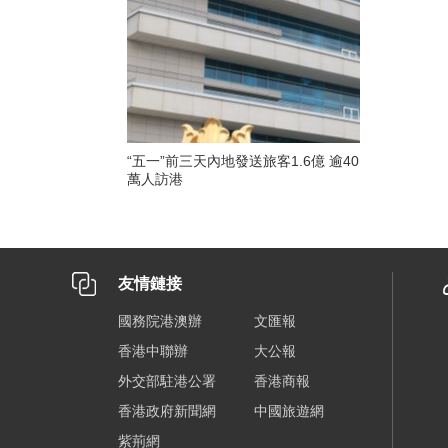
“五一”前三天內地發送旅客1.6億 逾40
萬人訪港
友情鏈接
國務院港澳辦
文匯報
香港中聯辦
大公報
外交部駐港公署
香港商報
香港政府新聞網
中國旅遊網
紫荊網