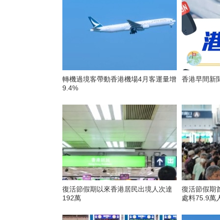
轉機過境客帶動香港機場4月客運量增
香港早間新聞
9.4%
復活節假期以來香港居民出境人次達
復活節假期
192萬
處料75.9