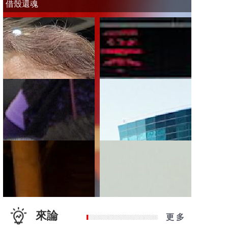
借殼還魂
來論
更 多