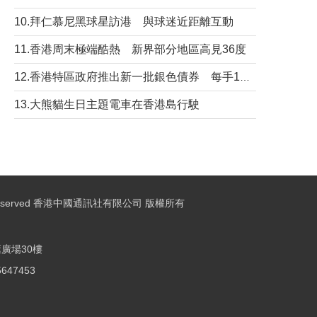
10.拜仁慕尼黑球星訪港 與球迷近距離互動
11.香港周末極端酷熱 新界部分地區高見36度
12.香港特區政府推出新一批銀色債券 每手1萬元保底息4.25厘
13.大熊貓生日主題電車在香港島行駛
ights Reserved 香港中國通訊社有限公司 版權所有
廣場30樓
25647453