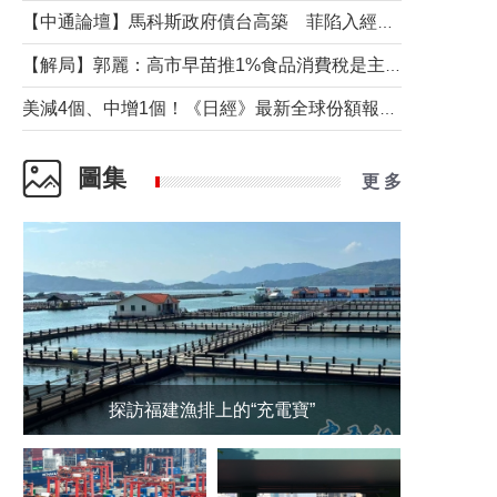
【中通論壇】馬科斯政府債台高築 菲陷入經濟困境與南海對抗惡循環？
【解局】郭麗：高市早苗推1%食品消費稅是主動作為還是被迫“飲鴆止渴”
美減4個、中增1個！《日經》最新全球份額報告透露了什麼？
圖集
更 多
探訪福建漁排上的“充電寶”