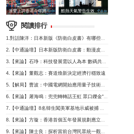
滙豐上調香港今年經濟增長預測至4.5%
酷熱天氣警告生效 本港高溫持續至下周
閱讀排行
1.對話陳洋：日本新版《防衛白皮書》有哪些點值得警惕？
2.【中通論壇】日本新版防衛白皮書：動漫皮包藏不住軍國野心
3.【來論】石琤：科技發展需以人為本 數碼共融不應讓長者放棄傳統生活方式
4.【來論】董觀志：賽道煥新決定經濟行穩致遠
5.【解局】曹波：中國電網開始應用量子技術，以後會不再停電嗎？
6.【來論】屠海鳴：兜兜轉轉話王虹 眾口鑠金“一邊倒”
7.【中通論壇】8名韓生闖美軍基地示威被捕 韓國年輕人反美情緒從何而來？
8.【來論】方璇：香港首個五年發展規劃應立足民生務實前行
9.【來論】陳士良：探析當前台灣民眾統一觀望心態的深層成因