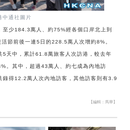
港中通社圖片
至少184.3萬人、約75%經各個口岸北上到
活節前後一連5日的228.5萬人次增約8%。
5天中，累計61.8萬旅客人次訪港，較去年
為23%。其中，超過43萬人、約七成為內地訪
錄得12.2萬人次內地訪客，其他訪客則有3.9
【編輯：馬華】