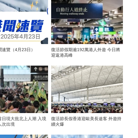
速覽（4月23日）
復活節假期逾192萬港人外遊 今日將
迎返港高峰
首日現大批北上人潮 入境
復活節長假香港迎歐美長途客 外遊持
萬人次出境
續火爆