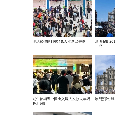
復活節假期料604萬人次進出香港
清明假期20
一成
端午節期間中國出入境人次較去年增
澳門預計清
長近5成