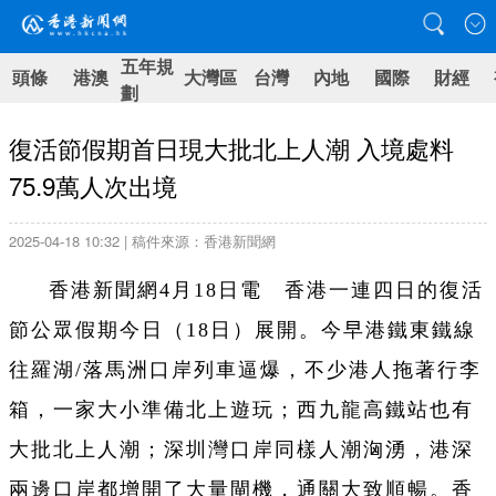
五年規
頭條
港澳
大灣區
台灣
內地
國際
財經
劃
復活節假期首日現大批北上人潮 入境處料
75.9萬人次出境
2025-04-18 10:32 | 稿件來源：香港新聞網
香港新聞網4月18日電 香港一連四日的復活
節公眾假期今日（18日）展開。今早港鐵東鐵線
往羅湖/落馬洲口岸列車逼爆，不少港人拖著行李
箱，一家大小準備北上遊玩；西九龍高鐵站也有
大批北上人潮；深圳灣口岸同樣人潮洶湧，港深
兩邊口岸都增開了大量閘機，通關大致順暢。香