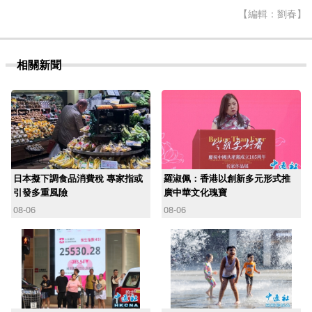
【編輯：劉春】
相關新聞
日本擬下調食品消費稅 專家指或
羅淑佩：香港以創新多元形式推
引發多重風險
廣中華文化瑰寶
08-06
08-06