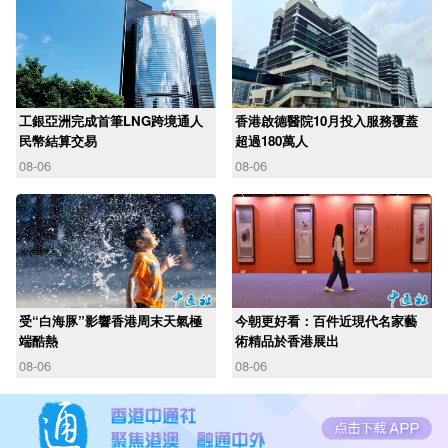
工銀亞洲完成首筆LNG跨境通人
香港啟德醫院10月投入服務覆蓋
民幣結算交易
超過180萬人
08-06
08-06
受“白海豚”影響香港周末天氣極
今朝更好看：百件近現代名家藝
端酷熱
術精品於香港展出
08-06
08-06