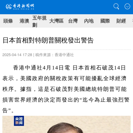
五年規
頭條
港澳
大灣區
台灣
內地
國際
財經
劃
日本首相對特朗普關稅發出警告
2025-04-14 17:28 | 稿件來源：香港中通社
香港中通社4月14日電 日本首相石破茂14日
表示，美國政府的關稅政策有可能擾亂全球經濟
秩序。據指，這是石破茂對美國總統特朗普可能
損害世界經濟的決定而發出的“迄今為止最強烈警
告”。