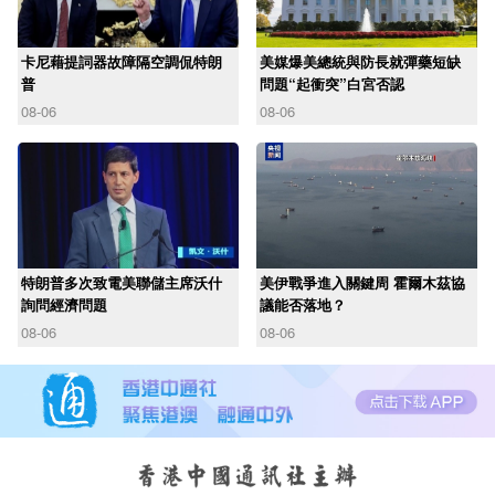
卡尼藉提詞器故障隔空調侃特朗
美媒爆美總統與防長就彈藥短缺
普
問題“起衝突”白宮否認
08-06
08-06
特朗普多次致電美聯儲主席沃什
美伊戰爭進入關鍵周 霍爾木茲協
詢問經濟問題
議能否落地？
08-06
08-06