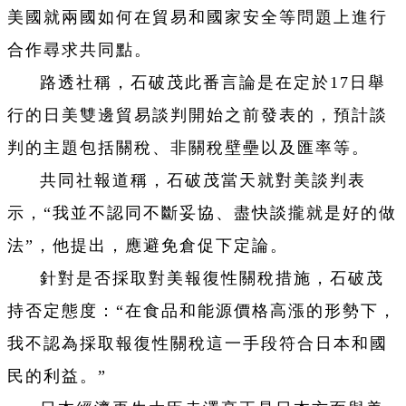
美國就兩國如何在貿易和國家安全等問題上進行
合作尋求共同點。
路透社稱，石破茂此番言論是在定於17日舉
行的日美雙邊貿易談判開始之前發表的，預計談
判的主題包括關稅、非關稅壁壘以及匯率等。
共同社報道稱，石破茂當天就對美談判表
示，“我並不認同不斷妥協、盡快談攏就是好的做
法”，他提出，應避免倉促下定論。
針對是否採取對美報復性關稅措施，石破茂
持否定態度：“在食品和能源價格高漲的形勢下，
我不認為採取報復性關稅這一手段符合日本和國
民的利益。”