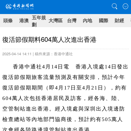
五年規
頭條
港澳
大灣區
台灣
內地
國際
財經
劃
復活節假期料604萬人次進出香港
2025-04-14 14:11 | 稿件來源：香港中通社
香港中通社4月14日電 香港入境處14日發出
復活節假期旅客流量預測及有關安排，預計今年
復活節假期期間（即4月17日至4月21日），約有
604萬人次包括香港居民及訪客，經各海、陸、
空管制站進出香港。經入境處與深圳出入境邊防
檢查總站等內地部門協商後，預計約有505萬人
次會經各陸路邊境管制站進出香港。