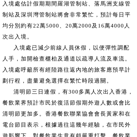
入境處估計假期期間羅湖管制站、落馬洲支線管
制站及深圳灣管制站將會非常繁忙，預計每日平
均分別約有22萬5000、20萬2000及16萬4000人
次出入境。
入境處已減少前線人員休假，以便彈性調配
人手，加開檢查櫃枱及通道以疏導人流及車流。
入境處呼籲所有經陸路往返內地的旅客應預早計
劃行程，盡量避免選擇在繁忙時段過關。
清明節三日連假，有300多萬人次出入香港，
餐飲業界預計市民於復活節假期外遊人數或會比
清明節更加多。香港餐飲聯業協會會長黃家和在
電台節目表示，根據過往這幾年經驗，在市民外
遊影響下，對餐飲業生意有頗嚴重打擊，餐飲業