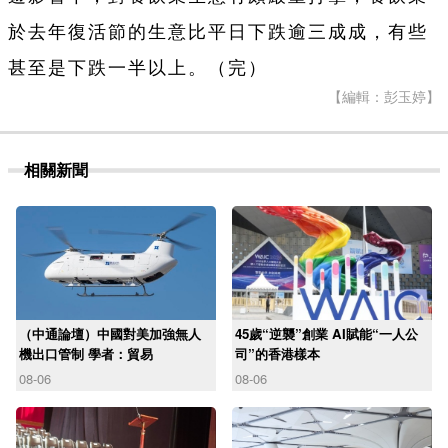
於去年復活節的生意比平日下跌逾三成成，有些
甚至是下跌一半以上。（完）
【編輯：彭玉婷】
相關新聞
（中通論壇）中國對美加強無人
45歲“逆襲”創業 AI賦能“一人公
機出口管制 學者：貿易
司”的香港樣本
08-06
08-06