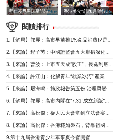
拜仁慕尼黑球星訪港 與球迷近距離互動
香港美食博覽8月舉行 五大展覽打造盛夏嘉年華
閱讀排行
1.【解局】郭麗：高市早苗推1%食品消費稅是主動作為還是被迫“飲鴆止渴”
2.【來論】程子芮：中國證監會五大舉措深化內地香港資本市場合作
3.【來論】曹波：上市五天成“股王”，長鑫到底做對什麼了？
4.【來論】許江山：化解青年“就業冰河” 產業升級與過渡支援須雙軌並行
5.【來論】屠海鳴：施政報告第五份 治理質變脈絡清
6.【解局】郭麗：高市內閣在“7.31”成立新版“特高課”意欲何為？
7.【來論】高松傑：從人民大會堂到立法會宴會廳——香港管治新範式的完整拼圖
8.【來論】高松傑：香港穩如磐石，背靠祖國才是真正的“終極護城河”
9.第十九屆香港青少年軍事夏令營開營