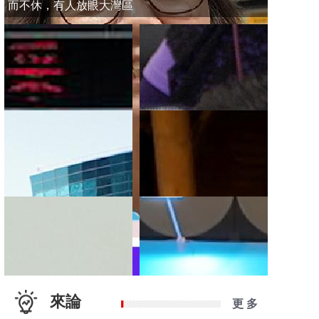
而不休，有人放眼大灣區
來論
更 多