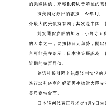
的美國國債，來報復特朗普加征的關
據美國財政部的數據，今年1月，
外最大的美債持有國；其次是中國，持
對於通貨膨脹的加速，小野寺五
的因素之一，要扭轉日元頽勢，關鍵
言可能是在暗示，日本決策層認為，
近期的短暫昇值。
路透社援引兩名熟悉談判情況的
進行談判磋商的經濟再生擔當大臣赤
長貝森特會面。
日本談判代表正尋求從4月9日生