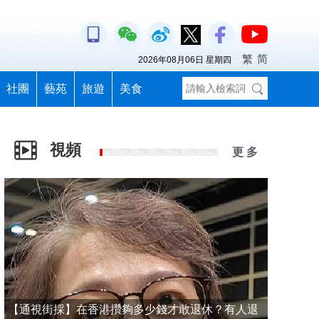
繁
简
2026年08月06日 星期四
社團
藝苑
旅遊
美食
視頻
更 多
【通視街採】在香港攢夠多少錢才敢退休？有人退