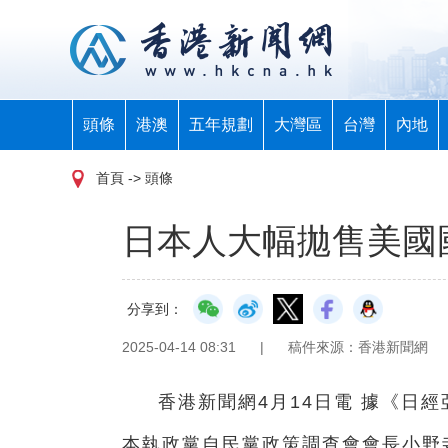
頭條
港澳
五年規劃
大灣區
台灣
內地
首頁
-> 頭條
日本人大幅拋售美國
分享到：
2025-04-14 08:31
|
稿件來源：香港新聞網
香港新聞網4月14日電 據《日
本執政黨自民黨政策調查會會長小野