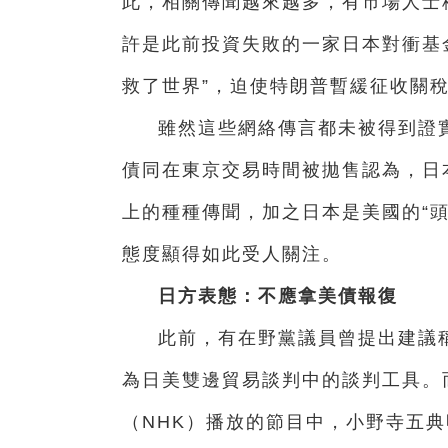
此，相關傳聞越來越多，有市場人士
許是此前投資失敗的一家日本對衝基
救了世界”，迫使特朗普暫緩征收關
雖然這些網絡傳言都未被得到證
債同在東京交易時間被拋售認為，日
上的種種傳聞，加之日本是美國的“
態度顯得如此受人關注。
日方表態：不應拿美債報復
此前，有在野黨議員曾提出建議
為日美雙邊貿易談判中的談判工具。
（NHK）播放的節目中，小野寺五