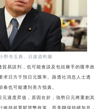
小野寺五典。日媒資料圖
邊貿易談判，也可能會談及包括棘手的匯率政
要求日方干預日元匯率。路透社消息人士透
節奏也可能遭到美方指責。
日元過度昇值，原因在於，強勢日元將重創其
行維持超寬鬆貨幣政策，而美聯儲持續加息，