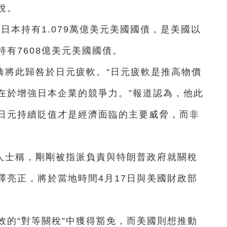
稅。
日本持有1.079萬億美元美國國債，是美國以
有7608億美元美國國債。
典將此歸咎於日元疲軟。“日元疲軟是推高物價
在於增強日本企業的競爭力。”報道認為，他此
日元持續貶值才是經濟面臨的主要威脅，而非
人士稱，剛剛被指派負責與特朗普政府就關稅
澤亮正，將於當地時間4月17日與美國財政部
效的“對等關稅”中獲得豁免，而美國則想推動