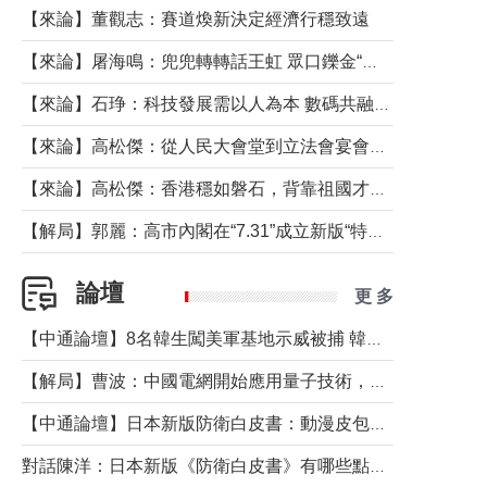
【來論】董觀志：賽道煥新決定經濟行穩致遠
【來論】屠海鳴：兜兜轉轉話王虹 眾口鑠金“一邊倒”
【來論】石琤：科技發展需以人為本 數碼共融不應讓長者放棄傳統生活方式
【來論】高松傑：從人民大會堂到立法會宴會廳——香港管治新範式的完整拼圖
【來論】高松傑：香港穩如磐石，背靠祖國才是真正的“終極護城河”
【解局】郭麗：高市內閣在“7.31”成立新版“特高課”意欲何為？
論壇
更 多
【中通論壇】8名韓生闖美軍基地示威被捕 韓國年輕人反美情緒從何而來？
【解局】曹波：中國電網開始應用量子技術，以後會不再停電嗎？
【中通論壇】日本新版防衛白皮書：動漫皮包藏不住軍國野心
對話陳洋：日本新版《防衛白皮書》有哪些點值得警惕？