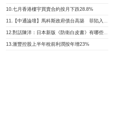
10.七月香港樓宇買賣合約按月下跌28.8%
11.【中通論壇】馬科斯政府債台高築 菲陷入經濟困境與南海對抗惡循環？
12.對話陳洋：日本新版《防衛白皮書》有哪些點值得警惕？
13.滙豐控股上半年稅前利潤按年增23%