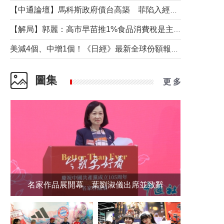
【中通論壇】馬科斯政府債台高築 菲陷入經濟困境與南海對抗惡循環？
【解局】郭麗：高市早苗推1%食品消費稅是主動作為還是被迫“飲鴆止渴”
美減4個、中增1個！《日經》最新全球份額報告透露了什麼？
圖集
更 多
名家作品展開幕 葉劉淑儀出席並致辭