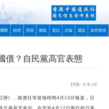
國際
財經
視頻
圖集
電訊
評論
通說
政府發佈
國債？自民黨高官表態
【字號：
大
中
小
】
經亞洲》、路透社等當地時間4月13日報道，日
寺五典當天表示，在定於4月17日舉行的日美