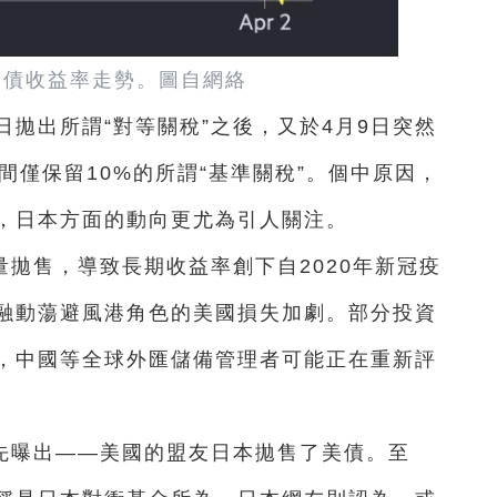
國債收益率走勢。圖自網絡
日拋出所謂“對等關稅”之後，又於4月9日突然
間僅保留10%的所謂“基準關稅”。個中原因，
，日本方面的動向更尤為引人關注。
拋售，導致長期收益率創下自2020年新冠疫
融動蕩避風港角色的美國損失加劇。部分投資
，中國等全球外匯儲備管理者可能正在重新評
先曝出——美國的盟友日本拋售了美債。至