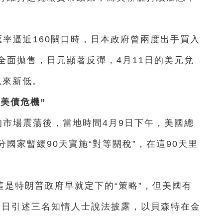
元匯率逼近160關口時，日本政府曾兩度出手買入
全面拋售，日元顯著反彈，4月11日的美元兌
以來新低。
美債危機”
的市場震蕩後，當地時間4月9日下午，美國總
國家暫緩90天實施“對等關稅”，在這90天里
是特朗普政府早就定下的“策略”，但美國有
月9日引述三名知情人士說法披露，以貝森特在金