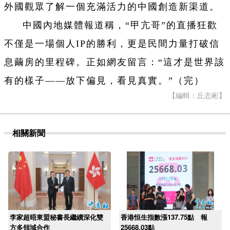
外國觀眾了解一個充滿活力的中國創造新渠道。
中國內地媒體報道稱，“甲亢哥”的直播狂歡
不僅是一場個人IP的勝利，更是民間力量打破信
息繭房的里程碑。正如網友留言：“這才是世界該
有的樣子——放下偏見，看見真實。”（完）
【編輯：丘志彬】
相關新聞
李家超晤東盟秘書長繼續深化雙
香港恒生指數漲137.75點 報
方多領域合作
25668.03點