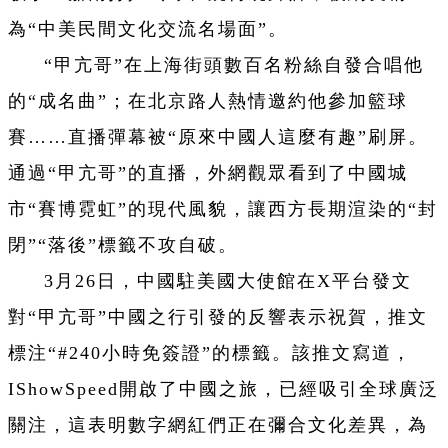
為“中美民間文化交流名場面”。
“甲亢哥”在上海街頭數百名粉絲自發合唱他
的“成名曲”；在北京路人熱情邀約他參加籃球
賽……直播彈幕被“原來中國人這麼有趣”刷屏。
通過“甲亢哥”的直播，外網觀眾看到了中國城
市“賽博霓虹”的現代風貌，讓西方長期渲染的“封
閉”“落後”標籤不攻自破。
3月26日，中國駐美國大使館在X平台發文
對“甲亢哥”中國之行引發的反響表示祝賀，推文
標注“#240小時免簽證”的標籤。該推文寫道，
IShowSpeed開啟了中國之旅，已經吸引全球廣泛
關注，這表明數字網紅們正在彌合文化差異，為