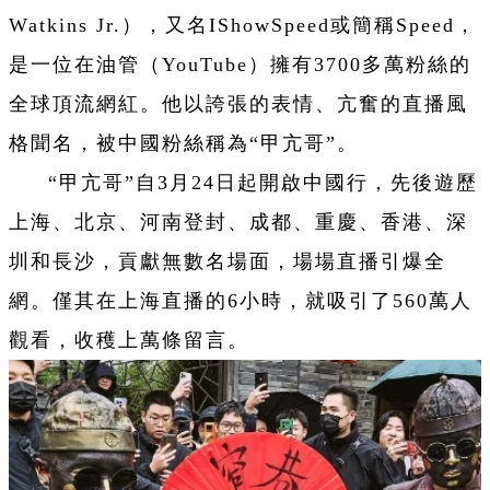
Watkins Jr.），又名IShowSpeed或簡稱Speed，
是一位在油管（
YouTube
）擁有3700多萬粉絲的
全球頂流網紅。他以誇張的表情、亢奮的直播風
格聞名，被中國粉絲稱為“甲亢哥”。
“甲亢哥”自3月24日起開啟中國行，先後遊歷
上海、北京、河南登封、成都、重慶、香港、深
圳和長沙，貢獻無數名場面，場場直播引爆全
網。僅其在上海直播的6小時，就吸引了560萬人
觀看，收穫上萬條留言。