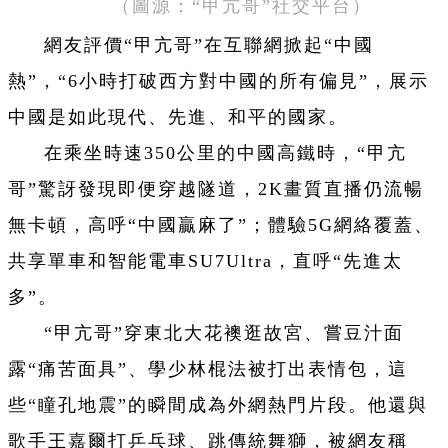
（圖源：“甲亢哥”社交平台）
網友評價“甲亢哥”在互聯網掀起“中國
熱”，“6小時打破西方對中國的所有偏見”，展示
中國是如此現代、先進、和平的國家。
在乘坐時速350公里的中國高鐵時，“甲亢
哥”驚訝發現即便穿越隧道，2K畫質直播仍流暢
無卡頓，高呼“中國贏麻了”；體驗5G網絡覆蓋、
共享單車和智能電車SU7Ultra，直呼“先進太
多”。
“甲亢哥”穿東北大花襖逛故宮、嘗豆汁面
露“痛苦面具”、學少林棍法被打出表情包，這
些“瞳孔地震”的瞬間成為外網熱門片段。他還與
歌手王嘉爾打乒乓球、跳傳統舞獅，被網友稱