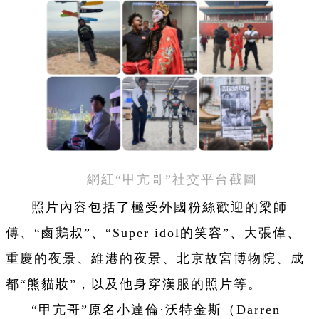
網紅“甲亢哥”社交平台截圖
照片內容包括了極受外國粉絲歡迎的梁師
傅、“鹵鵝叔”、“Super idol的笑容”、大張偉、
重慶的夜景、維港的夜景、北京故宮博物院、成
都“熊貓妝”，以及他身穿漢服的照片等。
“甲亢哥”原名小達倫·沃特金斯（Darren