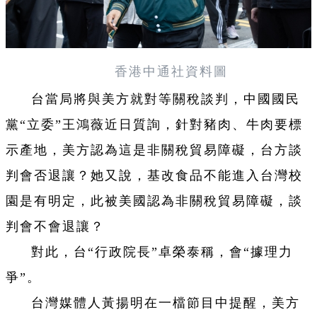
香港中通社資料圖
台當局將與美方就對等關稅談判，中國國民
黨“立委”王鴻薇近日質詢，針對豬肉、牛肉要標
示產地，美方認為這是非關稅貿易障礙，台方談
判會否退讓？她又說，基改食品不能進入台灣校
園是有明定，此被美國認為非關稅貿易障礙，談
判會不會退讓？
對此，台“行政院長”卓榮泰稱，會“據理力
爭”。
台灣媒體人黃揚明在一檔節目中提醒，美方