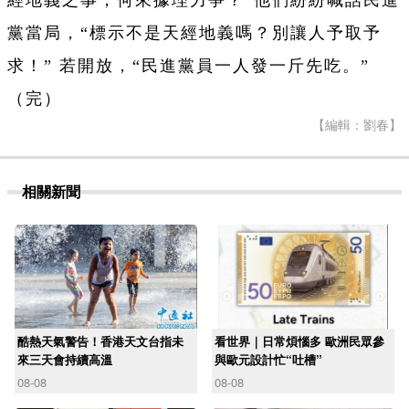
經地義之事，何來據理力爭？”他們紛紛喊話民進
黨當局，“標示不是天經地義嗎？別讓人予取予
求！” 若開放，“民進黨員一人發一斤先吃。”
（完）
【編輯：劉春】
相關新聞
酷熱天氣警告！香港天文台指未
看世界｜日常煩惱多 歐洲民眾參
來三天會持續高溫
與歐元設計忙“吐槽”
08-08
08-08