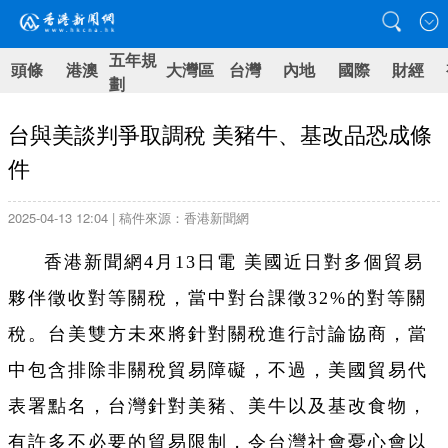
五年規
頭條
港澳
大灣區
台灣
內地
國際
財經
劃
台與美談判爭取調稅 美豬牛、基改品恐成條
件
2025-04-13 12:04 | 稿件來源：香港新聞網
香港新聞網4月13日電 美國近日對多個貿易
夥伴徵收對等關稅，當中對台課徵32%的對等關
稅。台美雙方未來將針對關稅進行討論協商，當
中包含排除非關稅貿易障礙，不過，美國貿易代
表署點名，台灣針對美豬、美牛以及基改食物，
有許多不必要的貿易限制，令台灣社會憂心會以