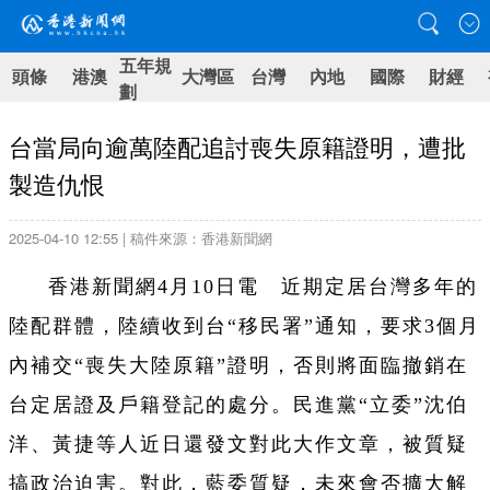
五年規
頭條
港澳
大灣區
台灣
內地
國際
財經
劃
台當局向逾萬陸配追討喪失原籍證明，遭批
製造仇恨
2025-04-10 12:55 | 稿件來源：香港新聞網
香港新聞網4月10日電 近期定居台灣多年的
陸配群體，陸續收到台“移民署”通知，要求3個月
內補交“喪失大陸原籍”證明，否則將面臨撤銷在
台定居證及戶籍登記的處分。民進黨“立委”沈伯
洋、黃捷等人近日還發文對此大作文章，被質疑
搞政治迫害。對此，藍委質疑，未來會否擴大解