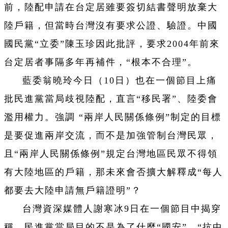
前，陸配申請在台定居雖要簽切結書聲明放棄大
陸戶籍，但當時台灣沒有要求公證、驗證。中國
國民黨“立委”陳玉珍因此批評，要求2004年前來
台定居者事隔多年再補件，“根本不合理”。
藍委翁曉玲今日（10日）也在一個節目上痛
批民進黨當局歧視陸配，直言“移民署”、陸委會
濫用權力。強調 “兩岸人民關係條例”制定的目標
是要促進兩岸交流，而不是加強管制台灣民眾，
且“兩岸人民關係條例”規定台灣地區民眾不得領
有大陸地區的戶籍，那未來會否擴大解釋成“每人
都要去大陸申請無戶籍證明”？
台灣資深媒體人謝寒冰9日在一個節目中揭穿
稱，民進黨當局目的不是為了什麼“國安”、“抗中