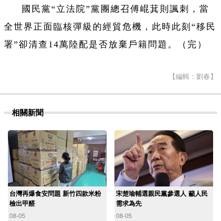
國民黨“立法院”黨團總召傅崐萁則諷刺，當
全世界正面臨核彈級的經貿危機，此時此刻“移民
署”卻清查14萬陸配是否放棄戶籍問題。（完）
【編輯：劉春】
相關新聞
台灣再爆食安問題 新竹四款米粉
宋楚瑜輔選親民黨參選人 籲人民
檢出甲醛
需求為先
08-05
08-05