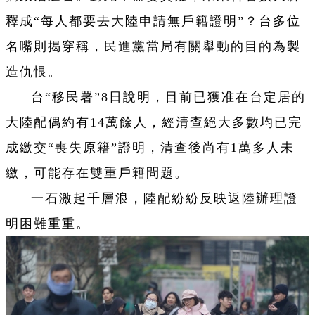
釋成“每人都要去大陸申請無戶籍證明”？台多位
名嘴則揭穿稱，民進黨當局有關舉動的目的為製
造仇恨。
台“移民署”8日說明，目前已獲准在台定居的
大陸配偶約有14萬餘人，經清查絕大多數均已完
成繳交“喪失原籍”證明，清查後尚有1萬多人未
繳，可能存在雙重戶籍問題。
一石激起千層浪，陸配紛紛反映返陸辦理證
明困難重重。