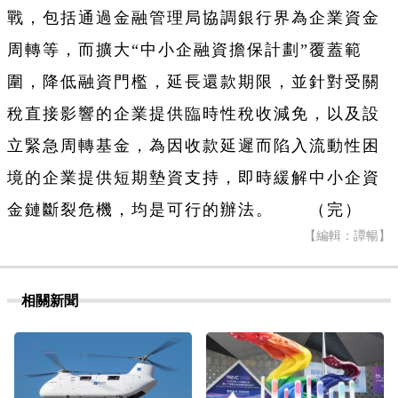
戰，包括通過金融管理局協調銀行界為企業資金
周轉等，而擴大“中小企融資擔保計劃”覆蓋範
圍，降低融資門檻，延長還款期限，並針對受關
稅直接影響的企業提供臨時性稅收減免，以及設
立緊急周轉基金，為因收款延遲而陷入流動性困
境的企業提供短期墊資支持，即時緩解中小企資
金鏈斷裂危機，均是可行的辦法。 （完）
【編輯：譚暢】
相關新聞