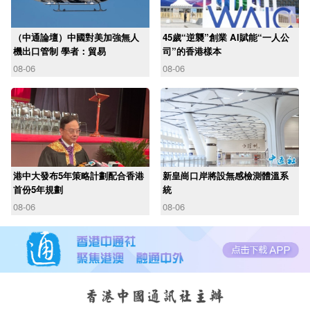
（中通論壇）中國對美加強無人
45歲“逆襲”創業 AI賦能“一人公
機出口管制 學者：貿易
司”的香港樣本
08-06
08-06
港中大發布5年策略計劃配合香港
新皇崗口岸將設無感檢測體溫系
首份5年規劃
統
08-06
08-06