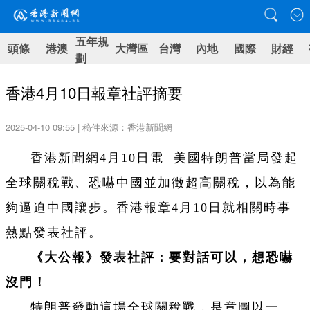
五年規
頭條
港澳
大灣區
台灣
內地
國際
財經
劃
香港4月10日報章社評摘要
2025-04-10 09:55 | 稿件來源：香港新聞網
香港新聞網4月10日電 美國特朗普當局發起
全球關稅戰、恐嚇中國並加徵超高關稅，以為能
夠逼迫中國讓步。香港報章4月10日就相關時事
熱點發表社評。
《大公報》發表社評：要對話可以，想恐嚇
沒門！
特朗普發動這場全球關稅戰，是意圖以一