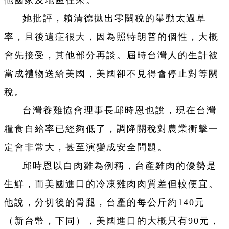
他國家及地區往來。
她批評，賴清德拋出零關稅的舉動太過草
率，且後遺症很大，因為照特朗普的個性，大概
會先接受，其他部分再談。屆時台灣人的生計被
當成禮物送給美國，美國卻不見得會停止對等關
稅。
台灣養雞協會理事長邱時恩也說，現在台灣
糧食自給率已經夠低了，調降關稅對農業衝擊一
定會非常大，甚至演變成安全問題。
邱時恩以白肉雞為例稱，台產雞肉的優勢是
生鮮，而美國進口的冷凍雞肉肉質差但較便宜。
他說，分切後的骨腿，台產的每公斤約140元
（新台幣，下同），美國進口的大概只有90元，