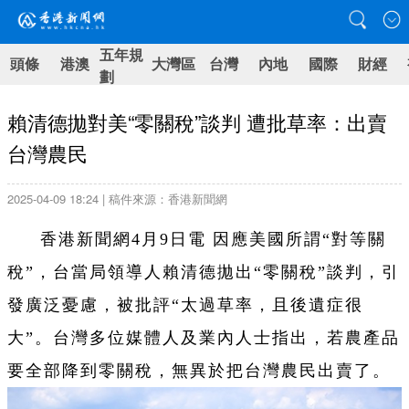
五年規
頭條
港澳
大灣區
台灣
內地
國際
財經
劃
賴清德拋對美“零關稅”談判 遭批草率：出賣
台灣農民
2025-04-09 18:24 | 稿件來源：香港新聞網
香港新聞網4月9日電 因應美國所謂“對等關
稅”，台當局領導人賴清德拋出“零關稅”談判，引
發廣泛憂慮，被批評“太過草率，且後遺症很
大”。台灣多位媒體人及業內人士指出，若農產品
要全部降到零關稅，無異於把台灣農民出賣了。