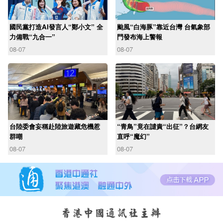
國民黨打造AI發言人“鄭小文” 全
颱風“白海豚”靠近台灣 台氣象部
力備戰“九合一”
門發布海上警報
08-07
08-07
台陸委會妄稱赴陸旅遊藏危機惹
“青鳥”竟在譴責“出征”？台網友
群嘲
直呼“魔幻”
08-07
08-07