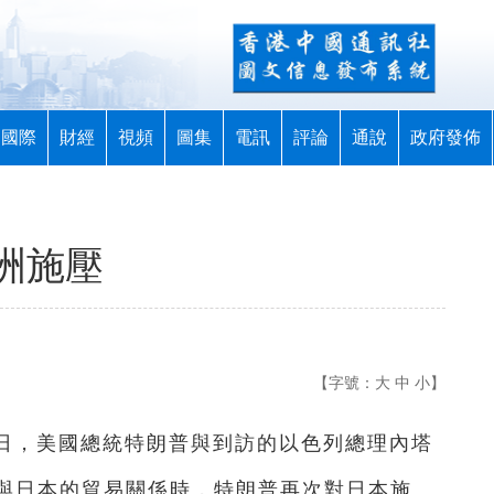
國際
財經
視頻
圖集
電訊
評論
通說
政府發佈
洲施壓
【字號：
大
中
小
】
7日，美國總統特朗普與到訪的以色列總理內塔
與日本的貿易關係時，特朗普再次對日本施