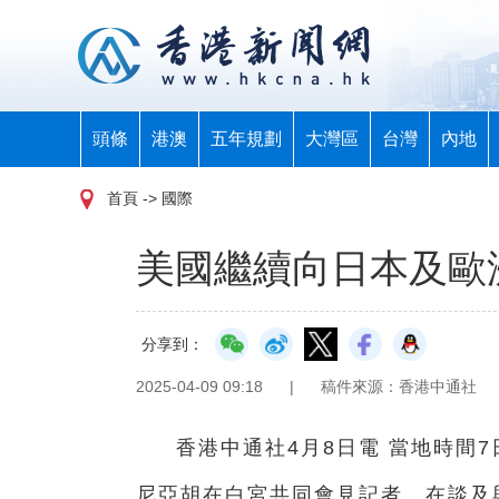
頭條
港澳
五年規劃
大灣區
台灣
內地
首頁
-> 國際
美國繼續向日本及歐
分享到：
2025-04-09 09:18
|
稿件來源：香港中通社
香港中通社4月8日電 當地時間
尼亞胡在白宮共同會見記者。在談及