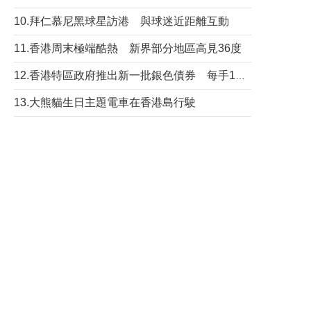
10.拜仁慕尼黑球星訪港 與球迷近距離互動
11.香港周末極端酷熱 新界部分地區高見36度
12.香港特區政府推出新一批銀色債券 每手1萬元保底息4.25厘
13.大熊貓生日主題電車在香港島行駛