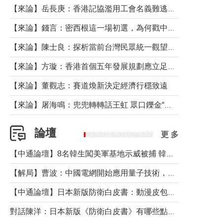
【來論】岳長庚：香港記協濫用工會名義難逃法律制裁
【來論】錢言：密西根這一場初選，為何戳中了兩黨最痛的神經？
【來論】陳士良：探析當前台灣民眾統一觀望心態的深層成因
【來論】方璇：香港首個五年發展規劃應立足民生務實前行
【來論】董觀志：賽道煥新決定經濟行穩致遠
【來論】屠海鳴：兜兜轉轉話王虹 眾口鑠金“一邊倒”
論壇
更 多
【中通論壇】8名韓生闖美軍基地示威被捕 韓國年輕人反美情緒從何而來？
【解局】曹波：中國電網開始應用量子技術，以後會不再停電嗎？
【中通論壇】日本新版防衛白皮書：動漫皮包藏不住軍國野心
對話陳洋：日本新版《防衛白皮書》有哪些點值得警惕？