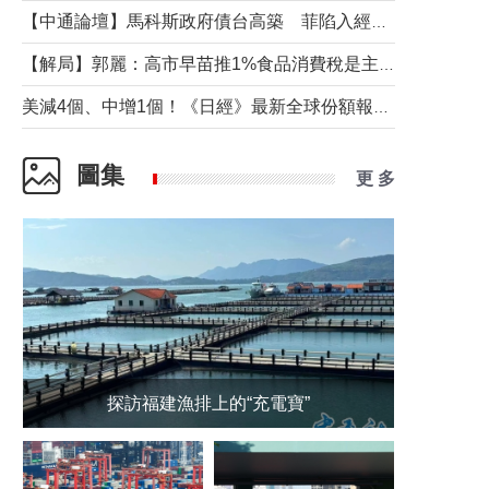
【中通論壇】馬科斯政府債台高築 菲陷入經濟困境與南海對抗惡循環？
【解局】郭麗：高市早苗推1%食品消費稅是主動作為還是被迫“飲鴆止渴”
美減4個、中增1個！《日經》最新全球份額報告透露了什麼？
圖集
更 多
探訪福建漁排上的“充電寶”