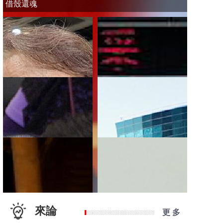
借殼還魂
來論
更 多