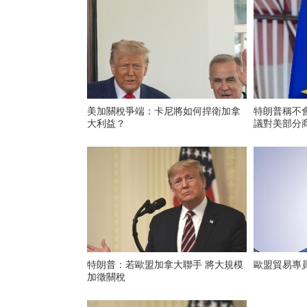
美加關稅爭端：卡尼將如何捍衛加拿
特朗普稱不
大利益？
議對美部分商
特朗普：若歐盟加拿大聯手 將大規模
歐盟貿易專
加徵關稅