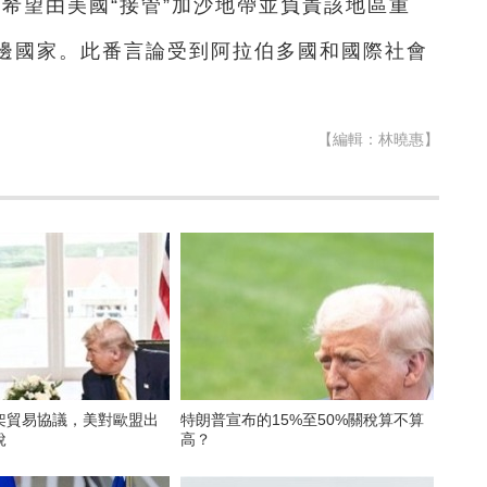
希望由美國“接管”加沙地帶並負責該地區重
邊國家。此番言論受到阿拉伯多國和國際社會
【編輯：林曉惠】
架貿易協議，美對歐盟出
特朗普宣布的15%至50%關稅算不算
稅
高？