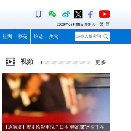
繁
简
2026年08月08日 星期六
社團
藝苑
旅遊
美食
視頻
更 多
【通講壇】歷史陰影重現？日本“特高課”是否正在