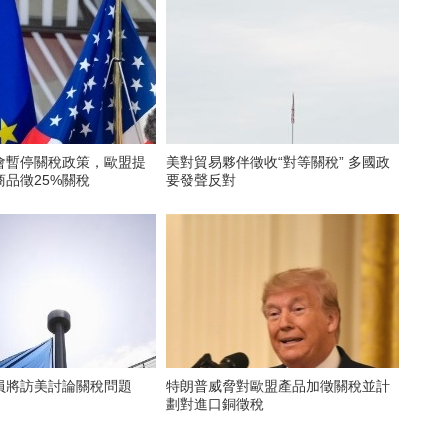
會暫停關稅政策，歐盟提
美對貿易夥伴徵收“對等關稅” 多國政
品徵25%關稅
要發聲反對
員將訪美討論關稅問題
特朗普威脅對歐盟產品加徵關稅並計
劃對進口銅徵稅