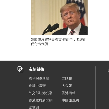
嫌歐盟沒買夠美國貨 特朗普：要讓他
們付出代價
友情鏈接
國務院港澳辦
文匯報
香港中聯辦
大公報
外交部駐港公署
香港商報
香港政府新聞網
中國旅遊網
紫荊網