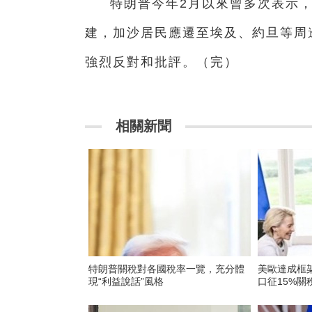
特朗普今年2月以來曾多次表示，
建，加沙居民應遷至埃及、約旦等周
強烈反對和批評。（完）
相關新聞
特朗普關稅對各國稅率一覽，充分體
美歐達成框
現“利益說話”風格
口征15%關