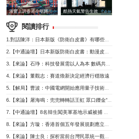
滙豐上調香港今年經濟增長預測至4.5%
酷熱天氣警告生效 本港高溫持續至下周
閱讀排行
1.對話陳洋：日本新版《防衛白皮書》有哪些點值得警惕？
2.【中通論壇】日本新版防衛白皮書：動漫皮包藏不住軍國野心
3.【來論】石琤：科技發展需以人為本 數碼共融不應讓長者放棄傳統生活方式
4.【來論】董觀志：賽道煥新決定經濟行穩致遠
5.【解局】曹波：中國電網開始應用量子技術，以後會不再停電嗎？
6.【來論】屠海鳴：兜兜轉轉話王虹 眾口鑠金“一邊倒”
7.【中通論壇】8名韓生闖美軍基地示威被捕 韓國年輕人反美情緒從何而來？
8.【來論】方璇：香港首個五年發展規劃應立足民生務實前行
9.【來論】陳士良：探析當前台灣民眾統一觀望心態的深層成因