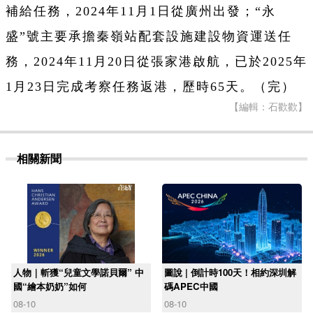
補給任務，2024年11月1日從廣州出發；“永
盛”號主要承擔秦嶺站配套設施建設物資運送任
務，2024年11月20日從張家港啟航，已於2025年
1月23日完成考察任務返港，歷時65天。（完）
【編輯：石歡歡】
相關新聞
人物｜斬獲“兒童文學諾貝爾” 中
圖說 | 倒計時100天！相約深圳解
國“繪本奶奶”如何
碼APEC中國
08-10
08-10