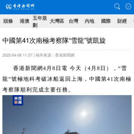
五年規
頭條
港澳
大灣區
台灣
內地
國際
財經
劃
中國第41次南極考察隊“雪龍”號凱旋
2025-04-08 11:37 | 稿件來源：香港新聞網
香港新聞網4月8日電 今天（4月8日），“雪
龍”號極地科考破冰船返回上海，中國第41次南極
考察隊順利完成主要任務。