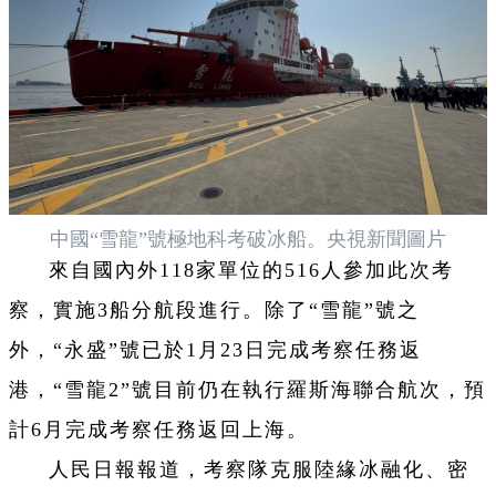
中國“雪龍”號極地科考破冰船。央視新聞圖片
來自國內外118家單位的516人參加此次考
察，實施3船分航段進行。除了“雪龍”號之
外，“永盛”號已於1月23日完成考察任務返
港，“雪龍2”號目前仍在執行羅斯海聯合航次，預
計6月完成考察任務返回上海。
人民日報報道，考察隊克服陸緣冰融化、密