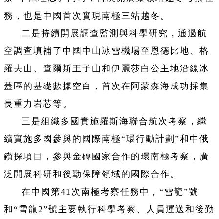
務，也是中國首次實現南極三站越冬。
二是持續開展調查監測與科學研究，通過航
空調查填補了中國中山冰雪機場至恩德比地、格
羅夫山、查爾斯王子山和伊麗莎白公主地沿線冰
蓋區的基礎數據空白，首次在阿蒙森海成功採集
長重力岩芯等。
三是組織多國實施羅斯海聯合航次考察，繼
續實施多國參與的國際南極“環行動計劃”和中俄
鑽探項目，參與金磚國家合作的環南極考察，廣
泛開展科研和後勤保障領域的國際合作。
在中國第41次南極考察任務中，“雪龍”號
和“雪龍2”號主要執行科學考察、人員運送和後勤