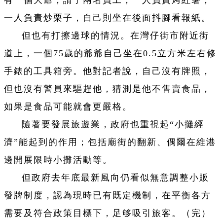
有一個大爺，請了兩名員工，一人負責烤紅薯，
一人負責炒栗子，自己則坐在後面抖腳看報紙。
但也有打擦邊球的情況。在灣仔街市附近街
道上，一個75歲的爺爺自己坐在0.5立方米左右修
手錶的工具箱旁。他對記者說，自己沒有牌照，
但也沒有警員來驅趕他，猜測是他不售賣食品，
如果是食品可能就會更嚴格。
隨著要發展旅遊業，政府也重視起“小攤經
濟”能起到的作用；包括廟街的翻新、偶爾在維港
邊開展限時小攤活動等。
但政府去年底最新風向仍看似無意調整小販
發牌制度，認為現時已有既定機制，在平衡各方
需要及符合政策目標下，足够吸引旅客。（完）