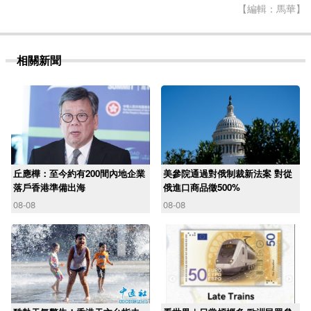
【編輯：馬華】
相關新聞
丘應樺：至今約有200間內地企業
美參院通過對俄制裁新法案 對從
落戶香港準備出海
俄進口商品徵500%
08-08
08-08