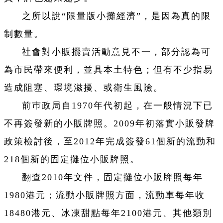
之所以說“限量版小攤經濟”，是因為真的限
制數量。
社會對小販擺賣活動意見不一，部分認為可
為市民帶來便利，並具本土特色；但有不少指易
造成阻塞、環境滋擾、或衛生風險。
前巿政局自1970年代初起，在一般情況下已
不再簽發新的小販牌照。2009年初落實小販發牌
政策檢討後，至2012年完成簽發61個新的流動和
218個新的固定攤位小販牌照。
翻查2010年文件，固定攤位小販牌照每年
1980港元；流動小販牌照方面，流動車每年收
18480港元、冰凍甜點每年2100港元、其他類別