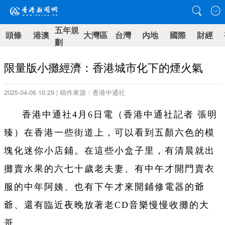
五年規
頭條
港澳
大灣區
台灣
內地
國際
財經
劃
限量版小攤經濟：香港城市化下的煙火氣
2025-04-06 16:29 | 稿件來源：香港中通社
香港中通社4月6日電（香港中通社記者 張明
臻）在香港一些街道上，可以看到五顏六色的模
塊化迷你小店鋪。在這些小盒子里，有清晨就出
攤賣水果的六七十歲老夫妻、有中午才開門賣衣
服的中年阿姨、也有下午才來開鋪修電器的爺
爺、還有臨近夜晚放著老CD音樂慢慢收攤的大
哥。