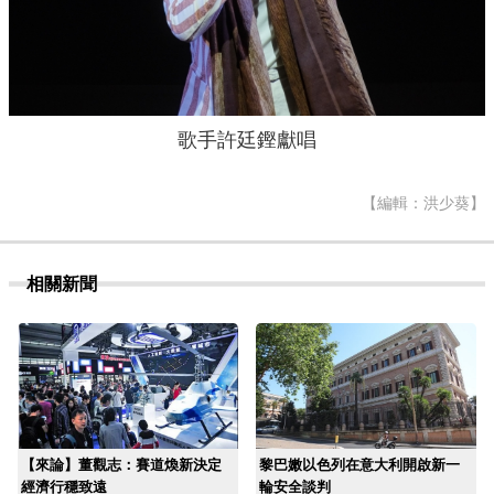
歌手許廷鏗獻唱
【編輯：洪少葵】
相關新聞
【來論】董觀志：賽道煥新決定
黎巴嫩以色列在意大利開啟新一
經濟行穩致遠
輪安全談判