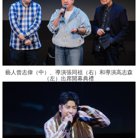
藝人曾志偉（中）、導演張同祖（右）和導演高志森
（左）出席開幕典禮