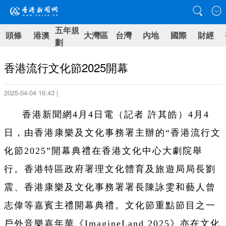
五年規
頭條
港澳
大灣區
台灣
內地
國際
財經
劃
香港流行文化節2025開幕
2025-04-04 16:43 |
香港新聞網4月4日電（記者 許其皓）4月4
日，由香港康樂及文化事務署主辦的“香港流行文
化節2025”開幕典禮在香港文化中心大劇院舉
行。香港特區政府署理文化體育及旅遊局局長劉
震、香港康樂及文化事務署署長陳詠雯和藝人曾
志偉等嘉賓主禮開幕典禮。文化節重點節目之一
戶外音樂嘉年華《ImagineLand 2025》亦在文化