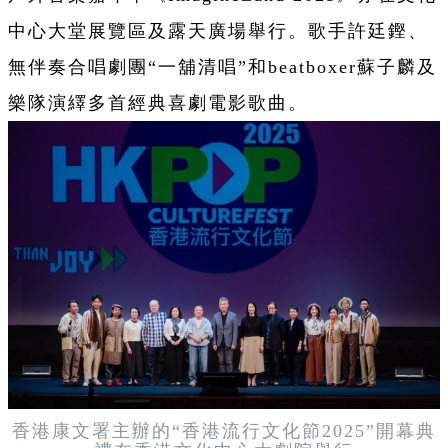
中心大堂展覽區及露天廣場舉行。歌手許廷鏗、
無伴奏合唱劇團“一舖清唱”和beatboxer蘇子麟及
樂隊演繹多首經典喜劇電影歌曲。
香港康文署主辦的“香港流行文化節2025”開幕典