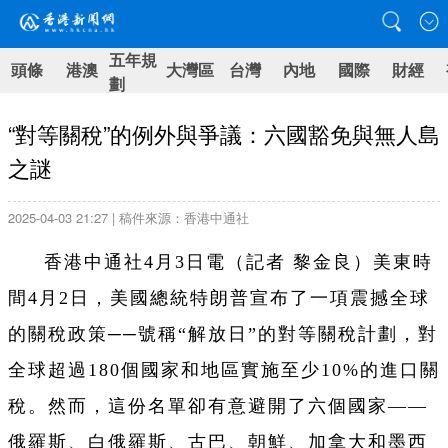
五年規
頭條
港澳
大灣區
台灣
內地
國際
財經
劃
“對等關稅”的例外與爭議：六國豁免與無人島
之謎
2025-04-03 21:27 | 稿件來源：香港中通社
香港中通社4月3日電（記者 黎金良）美東時
間4月2日，美國總統特朗普宣布了一項震撼全球
的關稅政策──號稱“解放日”的對等關稅計劃，對
全球超過180個國家和地區實施至少10%的進口關
稅。然而，這份名單卻有意避開了六個國家——
俄羅斯、白俄羅斯、古巴、朝鮮、加拿大和墨西