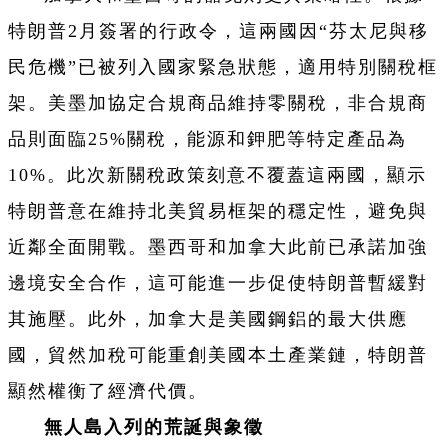
特朗普2月簽署的行政令，這兩國因“芬太尼與移
民危機”已被列入國家緊急狀態，適用特別關稅框
架。美墨加協定合規商品維持零關稅，非合規商
品則面臨25%關稅，能源和鉀肥等特定產品為
10%。此次新關稅政策刻意不覆蓋這兩國，顯示
特朗普意在維持北美貿易框架的穩定性，避免與
近鄰全面開戰。墨西哥和加拿大此前已承諾加強
邊境安全合作，這可能進一步促使特朗普暫緩對
其施壓。此外，加拿大是美國鋼鋁的最大供應
國，貿然加稅可能重創美國本土產業鏈，特朗普
顯然權衡了經濟代價。
無人島入列的荒誕與象徵