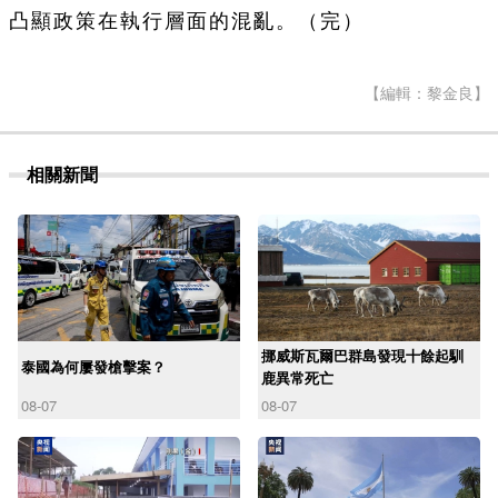
凸顯政策在執行層面的混亂。（完）
【編輯：黎金良】
相關新聞
挪威斯瓦爾巴群島發現十餘起馴
泰國為何屢發槍擊案？
鹿異常死亡
08-07
08-07