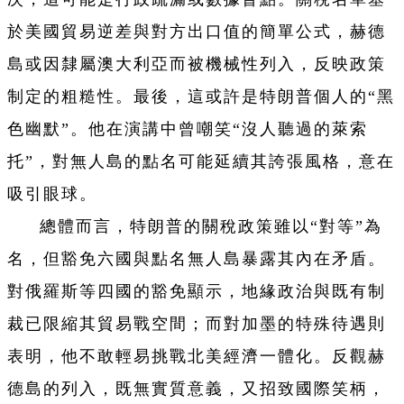
於美國貿易逆差與對方出口值的簡單公式，赫德
島或因隸屬澳大利亞而被機械性列入，反映政策
制定的粗糙性。最後，這或許是特朗普個人的“黑
色幽默”。他在演講中曾嘲笑“沒人聽過的萊索
托”，對無人島的點名可能延續其誇張風格，意在
吸引眼球。
總體而言，特朗普的關稅政策雖以“對等”為
名，但豁免六國與點名無人島暴露其內在矛盾。
對俄羅斯等四國的豁免顯示，地緣政治與既有制
裁已限縮其貿易戰空間；而對加墨的特殊待遇則
表明，他不敢輕易挑戰北美經濟一體化。反觀赫
德島的列入，既無實質意義，又招致國際笑柄，