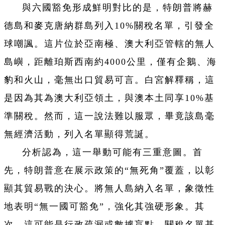
與六國豁免形成鮮明對比的是，特朗普將赫
德島和麥克唐納群島列入10%關稅名單，引發全
球嘲諷。這片位於亞南極、澳大利亞管轄的無人
島嶼，距離珀斯西南約4000公里，僅有企鵝、海
豹和火山，毫無出口貿易可言。白宮解釋稱，這
是因為其為澳大利亞領土，與澳本土同享10%基
準關稅。然而，這一說法難以服眾，畢竟該島毫
無經濟活動，列入名單顯得荒誕。
分析認為，這一舉動可能有三重意圖。首
先，特朗普意在展示政策的“無死角”覆蓋，以彰
顯其貿易戰的決心。將無人島納入名單，象徵性
地表明“無一國可豁免”，強化其強硬形象。其
次，這可能是行政疏漏或數據盲點。關稅名單基