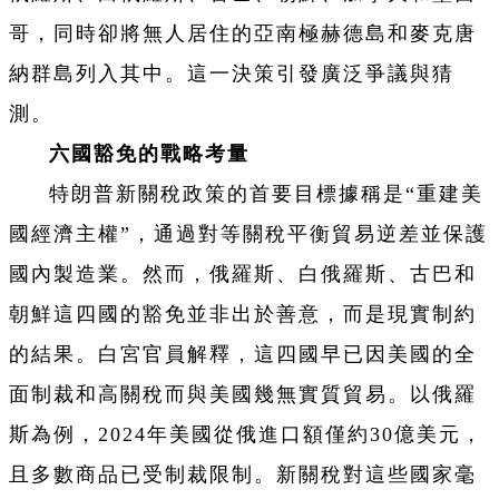
哥，同時卻將無人居住的亞南極赫德島和麥克唐
納群島列入其中。這一決策引發廣泛爭議與猜
測。
六國豁免的戰略考量
特朗普新關稅政策的首要目標據稱是“重建美
國經濟主權”，通過對等關稅平衡貿易逆差並保護
國內製造業。然而，俄羅斯、白俄羅斯、古巴和
朝鮮這四國的豁免並非出於善意，而是現實制約
的結果。白宮官員解釋，這四國早已因美國的全
面制裁和高關稅而與美國幾無實質貿易。以俄羅
斯為例，2024年美國從俄進口額僅約30億美元，
且多數商品已受制裁限制。新關稅對這些國家毫