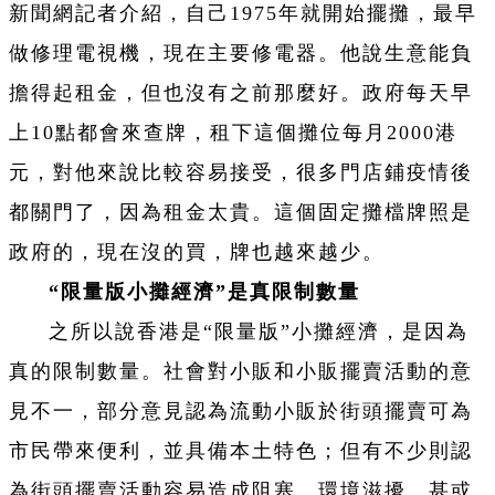
新聞網記者介紹，自己1975年就開始擺攤，最早
做修理電視機，現在主要修電器。他說生意能負
擔得起租金，但也沒有之前那麼好。政府每天早
上10點都會來查牌，租下這個攤位每月2000港
元，對他來說比較容易接受，很多門店鋪疫情後
都關門了，因為租金太貴。這個固定攤檔牌照是
政府的，現在沒的買，牌也越來越少。
“限量版小攤經濟”是真限制數量
之所以說香港是“限量版”小攤經濟，是因為
真的限制數量。社會對小販和小販擺賣活動的意
見不一，部分意見認為流動小販於街頭擺賣可為
市民帶來便利，並具備本土特色；但有不少則認
為街頭擺賣活動容易造成阻塞、環境滋擾、甚或