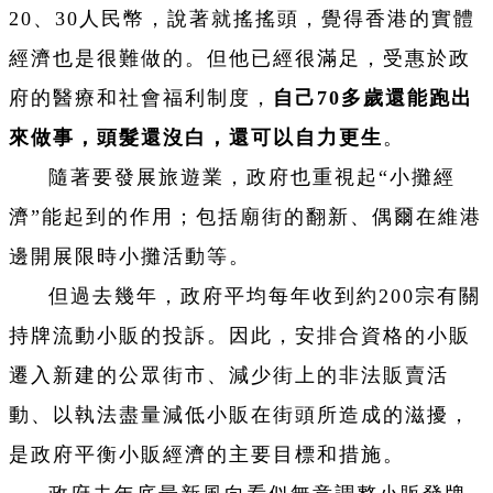
20、30人民幣，說著就搖搖頭，覺得香港的實體
經濟也是很難做的。但他已經很滿足，受惠於政
府的醫療和社會福利制度，
自己70多歲還能跑出
來做事，頭髮還沒白，還可以自力更生
。
隨著要發展旅遊業，政府也重視起“小攤經
濟”能起到的作用；包括廟街的翻新、偶爾在維港
邊開展限時小攤活動等。
但過去幾年，政府平均每年收到約200宗有關
持牌流動小販的投訴。因此，
安排合資格的小販
遷入新建的公眾街市、減少街上的非法販賣活
動、以執法盡量減低小販在街頭所造成的滋擾，
是政府平衡小販經濟的主要目標和措施。