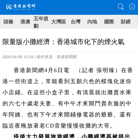
五年規
頭條
港澳
大灣區
台灣
內地
國際
財經
劃
限量版小攤經濟：香港城市化下的煙火氣
2025-04-06 12:54 | 稿件來源：香港新聞網
香港新聞網4月6日電 （記者 張明臻）在香
港一些街道上，常能看到五顏六色的模塊化迷你
小店鋪。在這些小盒子里，有清晨就出攤賣水果
的六七十歲老夫妻、有中午才來開門賣衣服的中
年阿姨、也有下午才來開鋪修電器的爺爺、還有
臨近夜晚放著老CD音樂慢慢收攤的大哥。
疫後大力發展旅遊經濟，小攤經濟再被提出