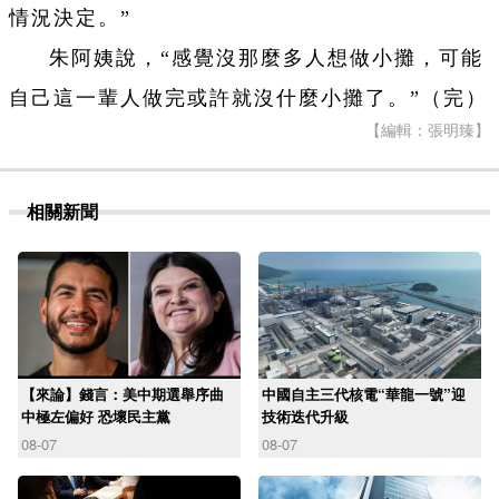
情況決定。”
朱阿姨說，“感覺沒那麼多人想做小攤，可能
自己這一輩人做完或許就沒什麼小攤了。”
（完）
【編輯：張明臻】
相關新聞
【來論】錢言：美中期選舉序曲
中國自主三代核電“華龍一號”迎
中極左偏好 恐壞民主黨
技術迭代升級
08-07
08-07