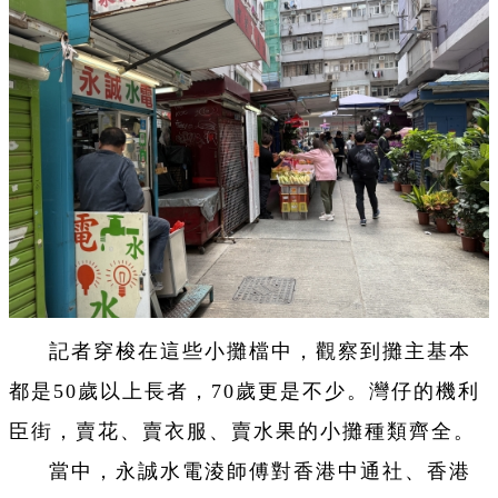
記者穿梭在這些小攤檔中，觀察到攤主基本
都是50歲以上長者，70歲更是不少。灣仔的機利
臣街，賣花、賣衣服、賣水果的小攤種類齊全。
當中，永誠水電淩師傅對香港中通社、香港