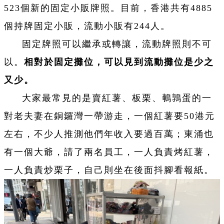
523個新的固定小販牌照。目前，香港共有4885
個持牌固定小販，流動小販有244人。
固定牌照可以繼承或轉讓，流動牌照則不可
以。
相對於固定攤位，可以見到流動攤位是少之
又少。
大家最常見的是賣紅薯、板栗、鵪鶉蛋的一
對老夫妻在銅鑼灣一帶游走，一個紅薯要50港元
左右，不少人推測他們年收入要過百萬；東涌也
有一個大爺，請了兩名員工，一人負責烤紅薯，
一人負責炒栗子，自己則坐在後面抖腳看報紙。