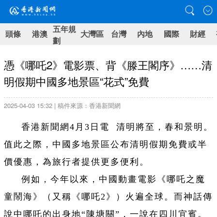
五年規
頭條
港澳
大灣區
台灣
內地
國際
財經
劃
憑《哪吒2》電影票、背《滕王閣序》……清
明假期中國多地景區“花式”免費
2025-04-03 15:32 | 稿件來源：香港新聞網
香港新聞網4月3日電 清明將至，春和景明。
值此之際，中國多地景區公布清明假期免費或半
價優惠，為旅行者提供更多便利。
例如，今年以來，中國動畫電影《哪吒之魔
童鬧海》（又稱《哪吒2》）火遍全球。而神話傳
說中哪吒的出身地“陳塘關”，一說在四川宜賓。