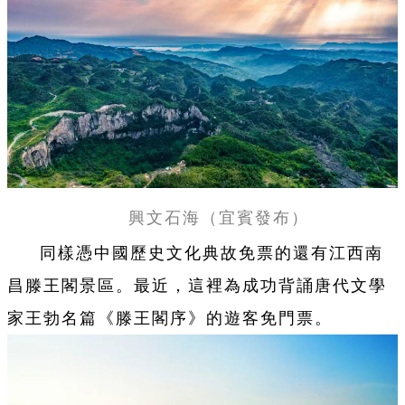
興文石海（宜賓發布）
同樣憑中國歷史文化典故免票的還有江西南
昌滕王閣景區。最近，這裡為成功背誦唐代文學
家王勃名篇《滕王閣序》的遊客免門票。