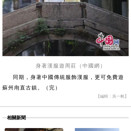
身著漢服遊周莊（中國網）
同期，身著中國傳統服飾漢服，更可免費遊
蘇州甪直古鎮。（完）
【編輯：吳一帆】
相關新聞