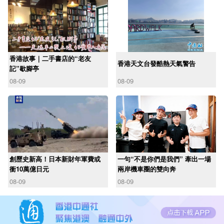
香港故事｜二手書店的“老友
香港天文台發酷熱天氣警告
記”歇腳亭
08-09
08-09
創歷史新高！日本新財年軍費或
一句“不是你們是我們” 牽出一場
衝10萬億日元
兩岸機車圈的雙向奔
08-09
08-09