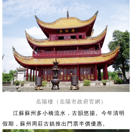
岳陽樓（岳陽市政府官網）
江蘇蘇州多小橋流水，古韻悠揚。今年清明
假期，蘇州周莊古鎮推出門票半價優惠。