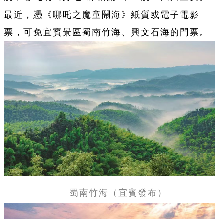
最近，憑《哪吒之魔童鬧海》紙質或電子電影
票，可免宜賓景區蜀南竹海、興文石海的門票。
蜀南竹海（宜賓發布）