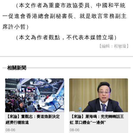
（本文作者為重慶市政協委員、中國和平統
一促進會香港總會副秘書長、就是敢言常務副主
席許小哲）
（本文為作者觀點，不代表本媒體立場）
【編輯：程敏璇】
相關新聞
【來論】董觀志：賽道煥新決定
【來論】屠海鳴：兜兜轉轉話王
經濟行穩致遠
虹 眾口鑠金“一邊倒”
08-06
08-06