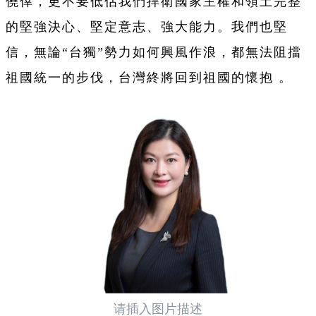
僥倖，更不要低估我們捍衛國家主權和領土完整
的堅強決心、堅定意志、強大能力。我們也堅
信，無論“台獨”勢力如何興風作浪，都無法阻擋
祖國統一的步伐，台灣終將回到祖國的懷抱 。
请插入图片描述