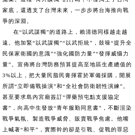
家底，還透支了台灣未來，一步步將台海推向戰
爭的深淵。
在“以武謀獨”的道路上，賴清德同樣越走越
遠。他加緊“以武謀獨”“以武拒統”，鼓噪“提升全
民保家衛國的意識”“強化國防力量”“發揮威懾力
量”。宣佈將台灣防務預算提高至地區生產總值的
3%以上，把大量民脂民膏揮霍於軍備採購，開展
所謂“立即備戰操演”和“全社會防衛韌性演練”。
甚至要求島內宮廟簽訂“彈藥預屯點支援協定
書”，向高中生發放“青年服勤同意書”，不斷渲染
戰爭氣氛、製造戰爭威脅、販賣戰爭焦慮。他嘴
上喊著“和平”，實際幹的卻是引戰、促戰的罪惡