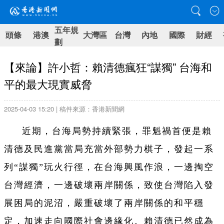
五年規
頭條
港澳
大灣區
台灣
內地
國際
財經
劃
【來論】許小哲：賴清德瘋狂“謀獨” 台海和
平的最大現實威脅
2025-04-03 15:20 | 稿件來源：香港新聞網
近期，台海局勢持續緊張，罪魁禍首便是賴
清德及民進黨當局充當外部勢力棋子，發起一系
列“謀獨”玩火行徑，在台海興風作浪，一邊掏空
台灣經濟，一邊破壞兩岸關係，致使台灣陷入發
展困局的泥沼，嚴重破壞了兩岸關係的和平穩
定，加速走向國際社會邊緣化。賴清德已然成為