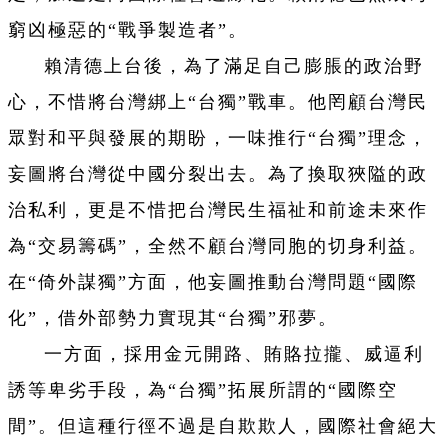
窮凶極惡的“戰爭製造者”。
賴清德上台後，為了滿足自己膨脹的政治野
心，不惜將台灣綁上“台獨”戰車。他罔顧台灣民
眾對和平與發展的期盼，一味推行“台獨”理念，
妄圖將台灣從中國分裂出去。為了換取狹隘的政
治私利，更是不惜把台灣民生福祉和前途未來作
為“交易籌碼”，全然不顧台灣同胞的切身利益。
在“倚外謀獨”方面，他妄圖推動台灣問題“國際
化”，借外部勢力實現其“台獨”邪夢。
一方面，採用金元開路、賄賂拉攏、威逼利
誘等卑劣手段，為“台獨”拓展所謂的“國際空
間”。但這種行徑不過是自欺欺人，國際社會絕大