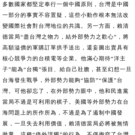
多數國家都堅定奉行一個中國原則，台灣是中國
一部分的事實不容置疑，這些小動作根本無法改
變國際社會對台灣地位的共識。另一方面，賴清
德當局“盡台灣之物力，結外部勢力之歡心”，將
高額溢價的軍購訂單拱手送出，還妄圖出賣具有
核心競爭力的台積電等企業。他滿心期待“洋主
子”能為“台獨”張目、給自己壯膽，甚至幻想一旦
台海發生戰爭，外部勢力能夠“協防”“保護”台
灣。可他卻忘了，在外部勢力眼中，他和民進黨
當局不過是可利用的棋子。美國等外部勢力在台
海問題上的所作所為，不過是為了遏制中國發
展，一旦失去利用價值，賴清德當局必將被無情
拋棄。這種“倚外謀獨”的行為，不僅掏空了台灣