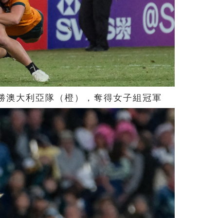
戰勝澳大利亞隊（橙），奪得女子組冠軍