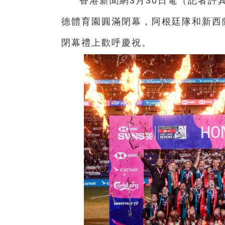
香港新聞網3月30日電（記者許
德體育園圓滿閉幕，阿根廷隊和新西
閉幕禮上歡呼慶祝。