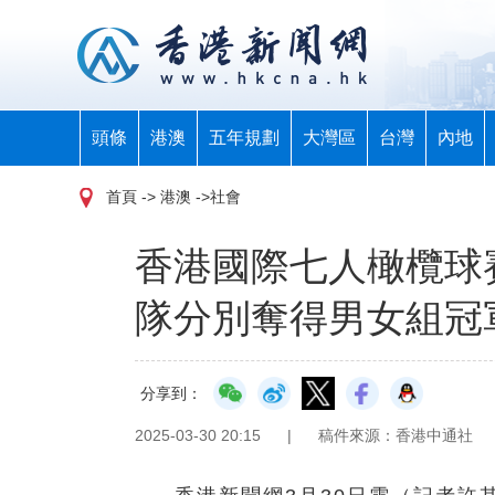
頭條
港澳
五年規劃
大灣區
台灣
內地
首頁
-> 港澳 ->社會
香港國際七人橄欖球
隊分別奪得男女組冠
分享到：
2025-03-30 20:15
|
稿件來源：香港中通社