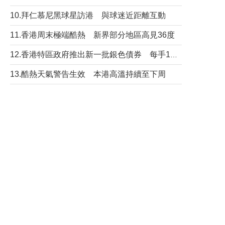
10.拜仁慕尼黑球星訪港 與球迷近距離互動
11.香港周末極端酷熱 新界部分地區高見36度
12.香港特區政府推出新一批銀色債券 每手1萬元保底息4.25厘
13.酷熱天氣警告生效 本港高溫持續至下周