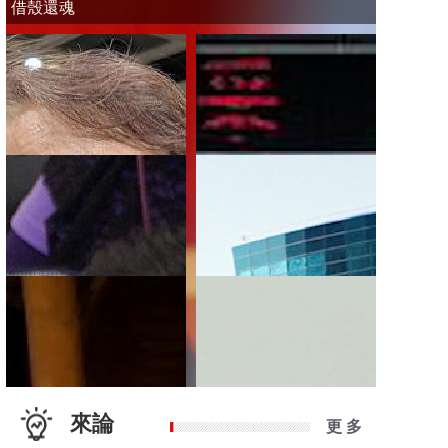
借殼還魂
來論
更 多