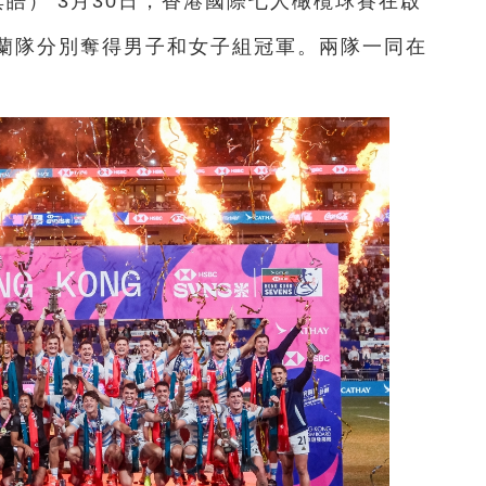
其皓）
3月30日，香港國際七人橄欖球賽在啟
蘭隊分別奪得男子和女子組冠軍。兩隊一同在