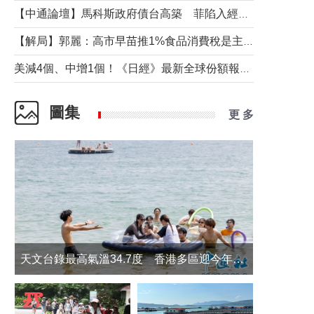
【中通論壇】馬科斯政府債台高築 菲陷入經濟困境與南海對抗惡循環？
【解局】郭麗：高市早苗推1%食品消費稅是主動作為還是被迫“飲鴆止渴”
美減4個、中增1個！《日經》最新全球份額報告透露了什麼？
圖集
更 多
天文台錄最高氣溫34.7度 香港多區迎今年最熱一天