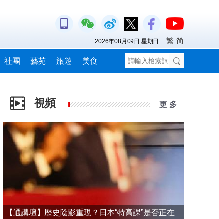
繁
简
2026年08月09日 星期日
社團
藝苑
旅遊
美食
視頻
更 多
【通講壇】歷史陰影重現？日本“特高課”是否正在