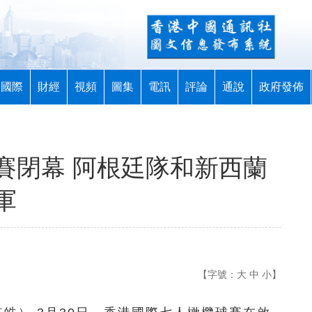
國際
財經
視頻
圖集
電訊
評論
通說
政府發佈
賽閉幕 阿根廷隊和新西蘭
軍
【字號：
大
中
小
】