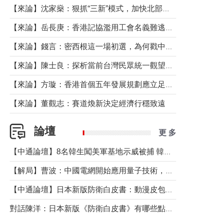
【來論】沈家燊：狠抓“三新”模式，加快北部都會區建設
【來論】岳長庚：香港記協濫用工會名義難逃法律制裁
【來論】錢言：密西根這一場初選，為何戳中了兩黨最痛的神經？
【來論】陳士良：探析當前台灣民眾統一觀望心態的深層成因
【來論】方璇：香港首個五年發展規劃應立足民生務實前行
【來論】董觀志：賽道煥新決定經濟行穩致遠
論壇
更 多
【中通論壇】8名韓生闖美軍基地示威被捕 韓國年輕人反美情緒從何而來？
【解局】曹波：中國電網開始應用量子技術，以後會不再停電嗎？
【中通論壇】日本新版防衛白皮書：動漫皮包藏不住軍國野心
對話陳洋：日本新版《防衛白皮書》有哪些點值得警惕？