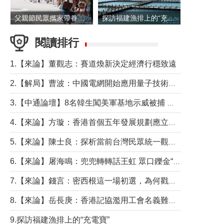
父親節民眾攜家帶眷出遊
探訪福建漁排上的“充電寶”
閱讀排行
1.【來論】董觀志：賽道煥新決定經濟行穩致遠
2.【解局】曹波：中國電網開始應用量子技術，以後會不再停電嗎？
3.【中通論壇】8名韓生闖美軍基地示威被捕 韓國年輕人反美情緒從何而來？
4.【來論】方璇：香港首個五年發展規劃應立足民生務實前行
5.【來論】陳士良：探析當前台灣民眾統一觀望心態的深層成因
6.【來論】屠海鳴：兜兜轉轉話王虹 眾口鑠金“一邊倒”
7.【來論】錢言：密西根這一場初選，為何戳中了兩黨最痛的神經？
8.【來論】岳長庚：香港記協濫用工會名義難逃法律制裁
9.探訪福建漁排上的“充電寶”