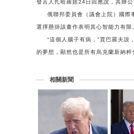
發言人扎哈羅娃24日回應說，其辦公
俄聯邦委員會（議會上院）國際
選擇懸掛該畫作表明其心智能力有限
“這個人腦子有病，”賈巴羅夫說
的夢想，顯然也是所有烏克蘭新納粹
相關新聞