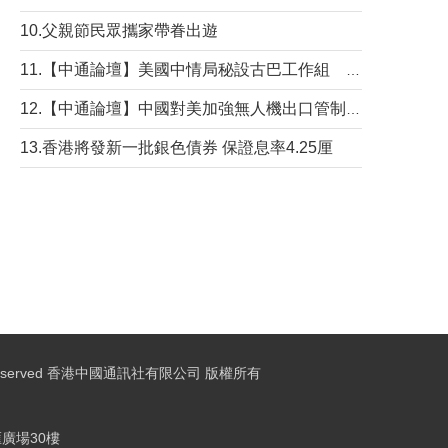
10.父親節民眾攜家帶眷出遊
11.【中通論壇】美國中情局秘設古巴工作組 軍事行動箭在弦上？
12.【中通論壇】中國對美加強無人機出口管制 學者：貿易與安全考量兼有
13.香港將發新一批銀色債券 保證息率4.25厘
ights Reserved 香港中國通訊社有限公司 版權所有
廣場30樓