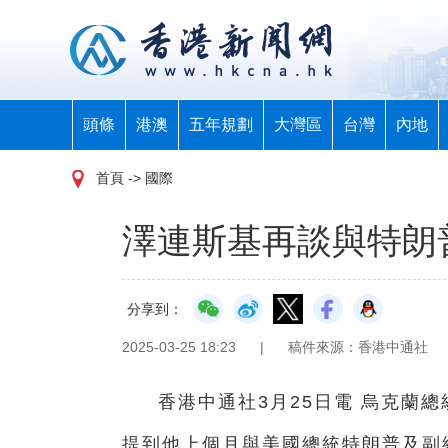
頭條
港澳
五年規劃
大灣區
台灣
內地
首頁
-> 國際
澤連斯基再談與特朗
分享到：
2025-03-25 18:23
|
稿件來源：香港中通社
香港中通社3月25日電 烏克蘭
提到他上個月與美國總統特朗普及副