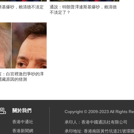
斯基爆吵，賴清德不淡定
通說：特朗普澤連斯基爆吵，賴清德
不淡定了？
言：白宮裡激烈爭吵的澤
隱藏原因的猜測
關於我們
Copyright © 2009-2023 All R
香港中通社
承印人：香港中國通訊社有限公司
香港新聞網
承印地址: 香港南區黃竹坑道21號環匯