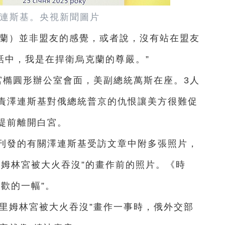
連斯基。
央視新聞圖片
克蘭）並非盟友的感覺，或者說，沒有站在盟友
話中，我是在捍衛烏克蘭的尊嚴。”
宮橢圓形辦公室會面，美副總統萬斯在座。3人
責澤連斯基對俄總統普京的仇恨讓美方很難促
提前離開白宮。
日刊發的有關澤連斯基受訪文章中附多張照片，
里姆林宮被大火吞沒”的畫作前的照片。《時
歡的一幅”。
里姆林宮被大火吞沒”畫作一事時，俄外交部