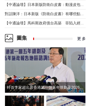
【中通論壇】日本新版防衛白皮書：動漫皮包藏不住軍國野心
對話陳洋：日本新版《防衛白皮書》有哪些點值得警惕？
【中通論壇】馬科斯政府債台高築 菲陷入經濟困境與南海對抗惡循環？
圖集
更 多
​特首李家超出席香港第一個五年規劃及2026年《施政報告》地區諮詢會