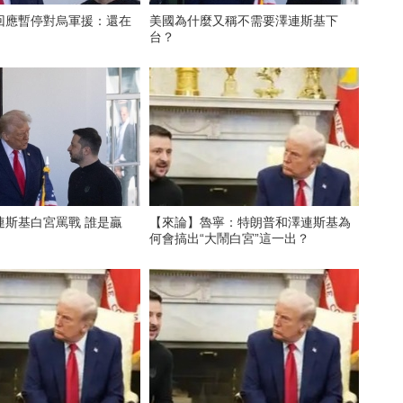
回應暫停對烏軍援：還在
美國為什麼又稱不需要澤連斯基下
台？
連斯基白宮罵戰 誰是贏
【來論】魯寧：特朗普和澤連斯基為
何會搞出“大鬧白宮”這一出？