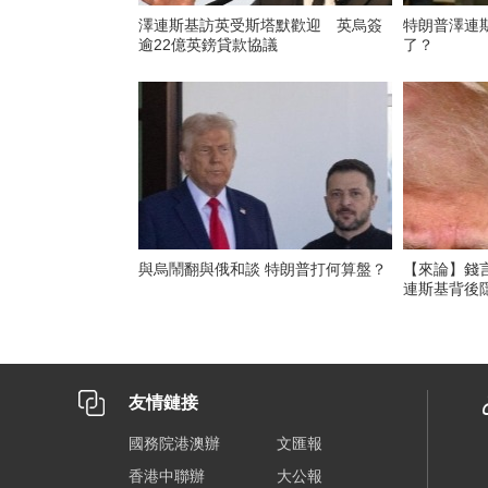
澤連斯基訪英受斯塔默歡迎 英烏簽
特朗普澤連
逾22億英鎊貸款協議
了？
與烏鬧翻與俄和談 特朗普打何算盤？
【來論】錢
連斯基背後
友情鏈接
國務院港澳辦
文匯報
香港中聯辦
大公報