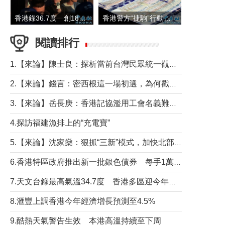
香港錄36.7度 創1884年有紀錄以來最高溫
香港警方“捷駒”行動拘147人 涉洗黑錢逾6億元
閱讀排行
1.【來論】陳士良：探析當前台灣民眾統一觀望心態的深層成因
2.【來論】錢言：密西根這一場初選，為何戳中了兩黨最痛的神經？
3.【來論】岳長庚：香港記協濫用工會名義難逃法律制裁
4.探訪福建漁排上的“充電寶”
5.【來論】沈家燊：狠抓“三新”模式，加快北部都會區建設
6.香港特區政府推出新一批銀色債券 每手1萬元保底息4.25厘
7.天文台錄最高氣溫34.7度 香港多區迎今年最熱一天
8.滙豐上調香港今年經濟增長預測至4.5%
9.酷熱天氣警告生效 本港高溫持續至下周