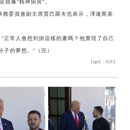
室就像“精神病房”。
事務委員會副主席賈巴羅夫也表示，澤連斯基
。
，“正常人會想到掛這樣的畫嗎？他實現了自己
分子的夢想。”（完）
【編輯：馬華】