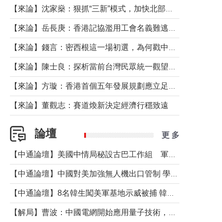
【來論】沈家燊：狠抓“三新”模式，加快北部都會區建設
【來論】岳長庚：香港記協濫用工會名義難逃法律制裁
【來論】錢言：密西根這一場初選，為何戳中了兩黨最痛的神經？
【來論】陳士良：探析當前台灣民眾統一觀望心態的深層成因
【來論】方璇：香港首個五年發展規劃應立足民生務實前行
【來論】董觀志：賽道煥新決定經濟行穩致遠
論壇
更 多
【中通論壇】美國中情局秘設古巴工作組 軍事行動箭在弦上？
【中通論壇】中國對美加強無人機出口管制 學者：貿易與安全考量兼有
【中通論壇】8名韓生闖美軍基地示威被捕 韓國年輕人反美情緒從何而來？
【解局】曹波：中國電網開始應用量子技術，以後會不再停電嗎？