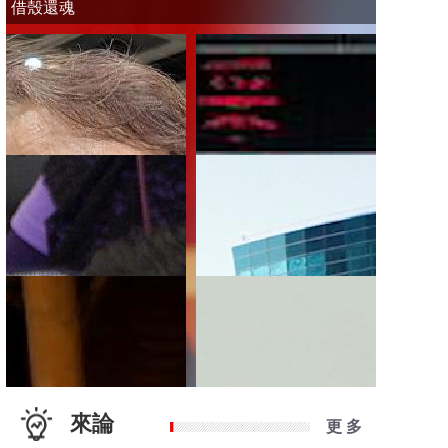
借殼還魂
來論
更 多