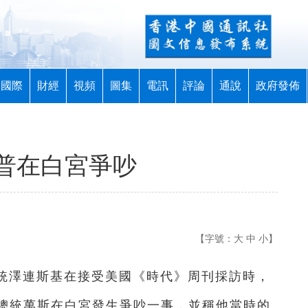
國際
財經
視頻
圖集
電訊
評論
通說
政府發佈
普在白宮爭吵
【字號：
大
中
小
】
總統澤連斯基在接受美國《時代》周刊採訪時，
總統萬斯在白宮發生爭吵一事，並稱他當時的