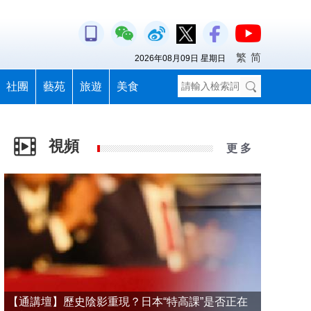
繁
简
2026年08月09日 星期日
社團
藝苑
旅遊
美食
視頻
更 多
【通講壇】歷史陰影重現？日本“特高課”是否正在