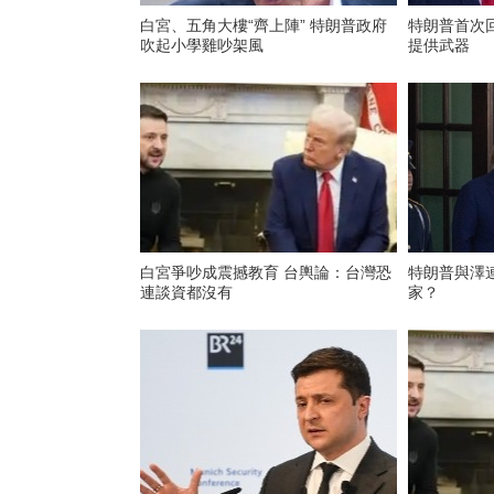
白宮、五角大樓“齊上陣” 特朗普政府
特朗普首次
吹起小學雞吵架風
提供武器
白宮爭吵成震撼教育 台輿論：台灣恐
特朗普與澤
連談資都沒有
家？