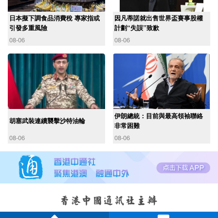
日本擬下調食品消費稅 專家指或
因凡蒂諾就出售世界盃賽事股權
引發多重風險
計劃“失誤”致歉
08-06
08-06
伊朗總統：目前與最高領袖聯絡
胡塞武裝連續襲擊沙特油輪
非常困難
08-06
08-06