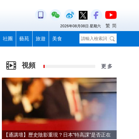
繁
简
2026年08月08日 星期六
社團
藝苑
旅遊
美食
視頻
更 多
【通講壇】歷史陰影重現？日本“特高課”是否正在