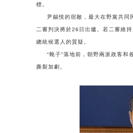
標。
尹錫悅的宿敵，最大在野黨共同
二審判決將於26日出爐。若二審維
總統候選人的質疑。
“靴子”落地前，朝野兩派政客和
撕裂加劇。