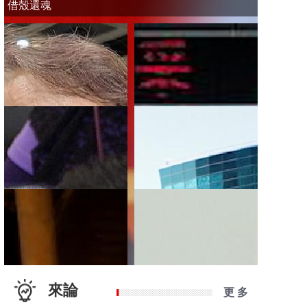
借殼還魂
來論
更 多