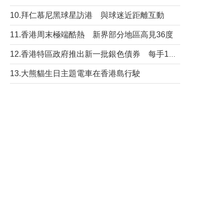
10.拜仁慕尼黑球星訪港 與球迷近距離互動
11.香港周末極端酷熱 新界部分地區高見36度
12.香港特區政府推出新一批銀色債券 每手1萬元保底息4.25厘
13.大熊貓生日主題電車在香港島行駛