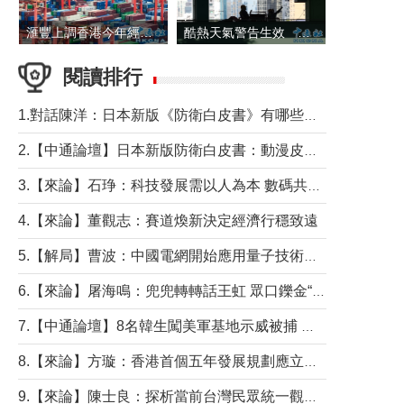
滙豐上調香港今年經濟增長預測至4.5%
酷熱天氣警告生效 本港高溫持續至下周
閱讀排行
1.對話陳洋：日本新版《防衛白皮書》有哪些點值得警惕？
2.【中通論壇】日本新版防衛白皮書：動漫皮包藏不住軍國野心
3.【來論】石琤：科技發展需以人為本 數碼共融不應讓長者放棄傳統生活方式
4.【來論】董觀志：賽道煥新決定經濟行穩致遠
5.【解局】曹波：中國電網開始應用量子技術，以後會不再停電嗎？
6.【來論】屠海鳴：兜兜轉轉話王虹 眾口鑠金“一邊倒”
7.【中通論壇】8名韓生闖美軍基地示威被捕 韓國年輕人反美情緒從何而來？
8.【來論】方璇：香港首個五年發展規劃應立足民生務實前行
9.【來論】陳士良：探析當前台灣民眾統一觀望心態的深層成因