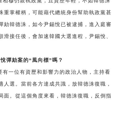
崔相穆仍親執政黨，且資歷年輕，不如韓德洙
洙重掌權柄，可能藉代總統身份幫助執政黨甚
彈劾韓德洙，如今尹錫悅已被逮捕，進入庭審
順滑接任後，會加速韓國大選進程，尹錫悅、
悅彈劾案的“風向標”嗎？
要有一位有資歷和影響力的政治人物，主持看
適人選。當前各方達成共識，放韓德洙復職，
局面。從這個角度來看，韓德洙復職，反倒指