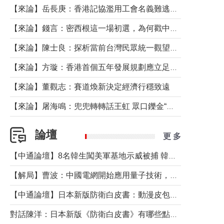
【來論】岳長庚：香港記協濫用工會名義難逃法律制裁
【來論】錢言：密西根這一場初選，為何戳中了兩黨最痛的神經？
【來論】陳士良：探析當前台灣民眾統一觀望心態的深層成因
【來論】方璇：香港首個五年發展規劃應立足民生務實前行
【來論】董觀志：賽道煥新決定經濟行穩致遠
【來論】屠海鳴：兜兜轉轉話王虹 眾口鑠金“一邊倒”
論壇
更 多
【中通論壇】8名韓生闖美軍基地示威被捕 韓國年輕人反美情緒從何而來？
【解局】曹波：中國電網開始應用量子技術，以後會不再停電嗎？
【中通論壇】日本新版防衛白皮書：動漫皮包藏不住軍國野心
對話陳洋：日本新版《防衛白皮書》有哪些點值得警惕？