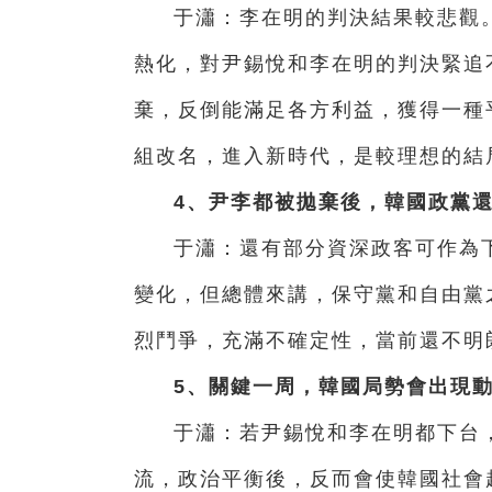
于瀟：李在明的判決結果較悲觀
熱化，對尹錫悅和李在明的判決緊追
棄，反倒能滿足各方利益，獲得一種
組改名，進入新時代，是較理想的結
4、尹李都被拋棄後，韓國政黨
于瀟：還有部分資深政客可作為
變化，但總體來講，保守黨和自由黨
烈鬥爭，充滿不確定性，當前還不明
5、關鍵一周，韓國局勢會出現
于瀟：若尹錫悅和李在明都下台
流，政治平衡後，反而會使韓國社會