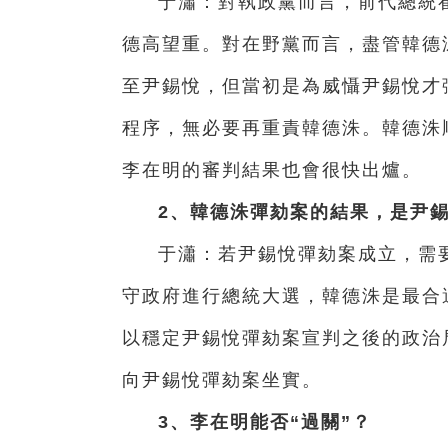
于瀟：對執政黨而言，前代總統
德高望重。對在野黨而言，盡管韓德
至尹錫悅，但當初是為威懾尹錫悅才
程序，無必要再重責韓德洙。韓德洙
李在明的審判結果也會很快出爐。
2、韓德洙彈劾案的結果，是尹錫
于瀟：若尹錫悅彈劾案成立，需
守政府進行總統大選，韓德洙是最合
以穩定尹錫悅彈劾案宣判之後的政治
向尹錫悅彈劾案坐實。
3、李在明能否“過關”？