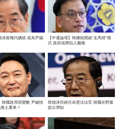
德洙復職代總統 或為尹錫
【中通論壇】韓總統開啟“走馬燈”模
式 政府或將陷入癱瘓
】韓國政局現變數 尹錫悅
韓德洙拒絕任命憲法法官 韓國在野黨
或捲土重來？
提出彈劾