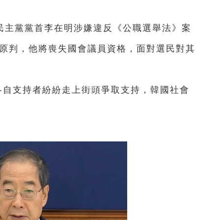
民主黨黨首李在明涉嫌違反《公職選舉法》案
持原判，他將喪失國會議員資格，面對選民對其
各自支持者紛紛走上街頭爭取支持，韓國社會