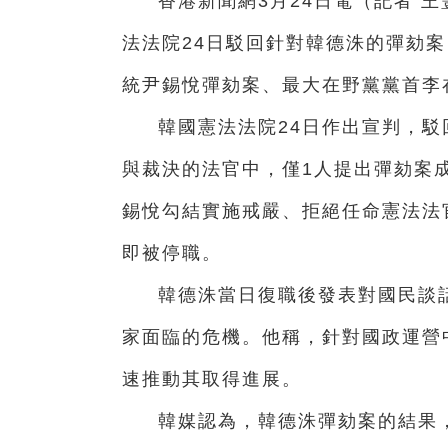
香港新聞網3月24日電（記者 
法法院24日駁回針對韓德洙的彈劾
統尹錫悅彈劾案、最大在野黨黨首李
韓國憲法法院24日作出宣判，駁
與裁決的法官中，僅1人提出彈劾案成
錫悅勾結實施戒嚴、拒絕任命憲法法
即被停職。
韓德洙當日復職後發表對國民談
家面臨的危機。他稱，針對國政運營
速推動其取得進展。
韓媒認為，韓德洙彈劾案的結果