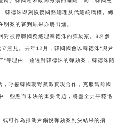
王豐鈴）韓國迎來政局激蕩的關鍵一周，韓國憲
案，韓德洙即刻恢復國務總理及代總統職權。總
在明案的審判結果亦將出爐。
回對被停職國務總理韓德洙的彈劾案。8名參
立意見。去年12月，韓國國會以韓德洙“與尹
官”等理由，通過對韓德洙的彈劾案，韓德洙隨
話，呼籲韓國朝野黨派實現合作，克服當前國
中一些懸而未決的重要問題，將盡全力平穩迅
，或可作為推測尹錫悅彈劾案判決結果的指