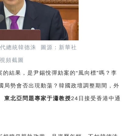
代總統韓德洙 圖源：新華社
視頻截圖
的結果，是尹錫悅彈劾案的“風向標”嗎？李
國局勢會否出現動蕩？韓國政壇調整期間，外
、東北亞問題專家于瀟教授
24日接受香港中通