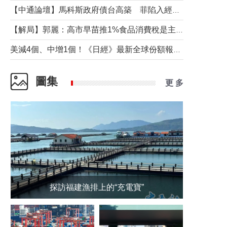
【中通論壇】馬科斯政府債台高築 菲陷入經濟困境與南海對抗惡循環？
【解局】郭麗：高市早苗推1%食品消費稅是主動作為還是被迫“飲鴆止渴”
美減4個、中增1個！《日經》最新全球份額報告透露了什麼？
圖集
更 多
探訪福建漁排上的“充電寶”