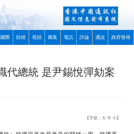
國際
財經
視頻
圖集
電訊
評論
通說
政府發佈
職代總統 是尹錫悅彈劾案
【字號：
大
中
小
】