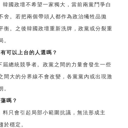
。韓國政壇不希望一家獨大，當前兩黨鬥爭白
不舍。若把兩個帶頭人都作為政治犧牲品拋
平衡。之後韓國政壇重新洗牌，政黨或分裂重
局。
還有可以上台的人選嗎？
下屆總統競爭者。政黨之間的力量會發生一些
之間大的分界線不會改變，各黨黨內或出現激
朗。
動蕩嗎？
，料只會引起局部小範圍抗議，無法形成主
趨於穩定。