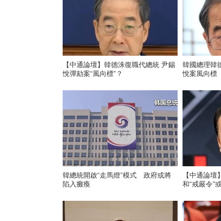
【中通論壇】韓德洙復職代總統 尹錫
韓國總理韓
悅彈劾案“風向標”？
悅案風向標
韓總統開啟“走馬燈”模式 政府或將
【中通論壇
陷入癱瘓
和“戒嚴令”