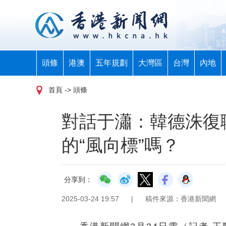
頭條
港澳
五年規劃
大灣區
台灣
內地
首頁
-> 頭條
對話于瀟：韓德洙復
的“風向標”嗎？
分享到：
2025-03-24 19:57
|
稿件來源：香港新聞網