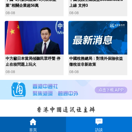
業”相關企業超56萬
上線 支持3
08-08
08-08
中方籲日本當局傾聽民眾呼聲 停
中國稅務總局：對境外保險收益
止在核問題上玩火
徵稅並非新政策
08-08
08-08
首頁
訪談