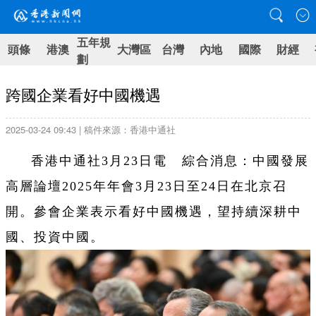
五年規
頭條
港澳
大灣區
台灣
內地
國際
財經
劃
跨國企業看好中國機遇
2025-03-24 09:43 | 稿件來源：香港中通社
香港中通社3月23日電 綜合消息：中國發展
高層論壇2025年年會3月23日至24日在北京召
開。參會企業表示看好中國機遇，望持續深耕中
國、投資中國。