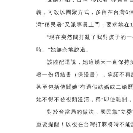
義，可改以團聚方式，多留在台灣6個
灣“移民署”又派專員上門，要求她在
“現在突然間打亂了我對孩子的
時。”她無奈地說道。
該陸配還說，她這幾天一直保持沉
署一份切結書（保證書），承諾不再
甚至包括傳聞她“有過假結婚或二婚歷
她不得不發視頻澄清，稱“即使離開，
對於台當局的做法，國民黨“立委
重要提醒！以後在台灣打麻將時不能