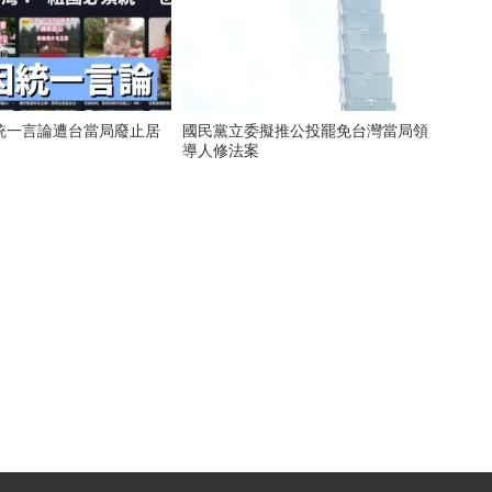
統一言論遭台當局廢止居
國民黨立委擬推公投罷免台灣當局領
導人修法案