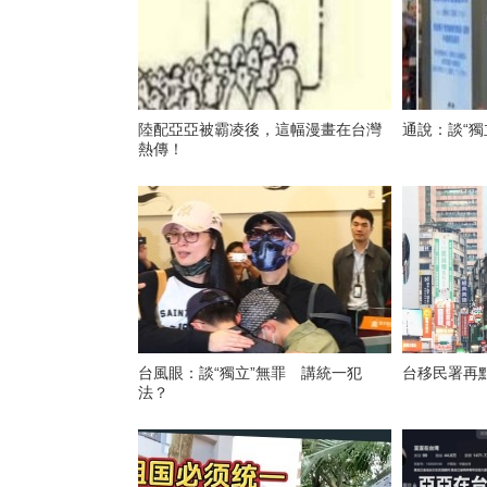
陸配亞亞被霸凌後，這幅漫畫在台灣
通說：談“獨
熱傳！
台風眼：談“獨立”無罪 講統一犯
台移民署再
法？