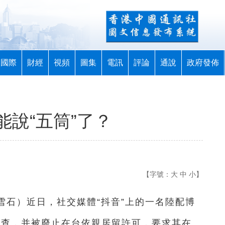
國際
財經
視頻
圖集
電訊
評論
通說
政府發佈
說“五筒”了？
【字號：
大
中
小
】
胡雪石）近日，社交媒體“抖音”上的一名陸配博
局調查，并被廢止在台依親居留許可，要求其在