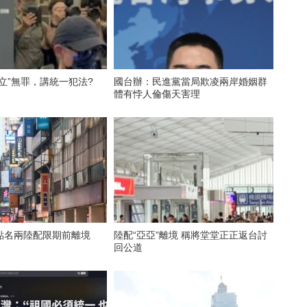
立”無罪，講統一犯法?
國台辦：民進黨當局欺凌兩岸婚姻群
體有悖人倫傷天害理
點名兩陸配限期前離境
陸配“亞亞”離境 稱將堂堂正正返台討
回公道