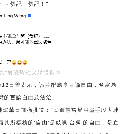
》～切記！切記！”
立委”翁曉玲社交媒體截圖
薇12日曾表示，該陸配應享言論自由，台當局
灣的言論自由及法治。
陳斌華日前痛批道：“民進黨當局用盡手段大肆
其所標榜的‘自由’是鼓噪‘台獨’的自由，是宣