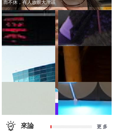
而不休，有人放眼大灣區
來論
更 多