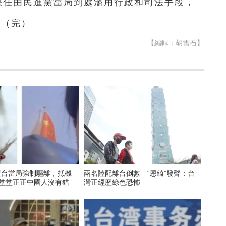
如果任由民進黨當局到處濫用行政和司法手段，
”（完）
【編輯：胡雪石】
遭台當局強制驅離，抵機
兩名陸配離台倒數 “恩綺”發聲：台
堂堂正正中國人沒有錯”
灣正經歷綠色恐怖