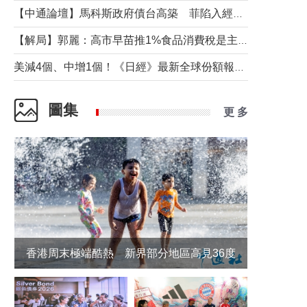
【中通論壇】馬科斯政府債台高築 菲陷入經濟困境與南海對抗惡循環？
【解局】郭麗：高市早苗推1%食品消費稅是主動作為還是被迫“飲鴆止渴”
美減4個、中增1個！《日經》最新全球份額報告透露了什麼？
圖集
更 多
香港周末極端酷熱 新界部分地區高見36度