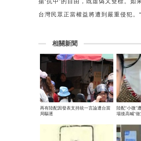
揚‘抗中’的自由，既虛偽又雙標。
台灣民眾正當權益將遭到嚴重侵犯。
相關新聞
再有陸配因發表支持統一言論遭台當
陸配“小微”
局驅逐
場後高喊“做