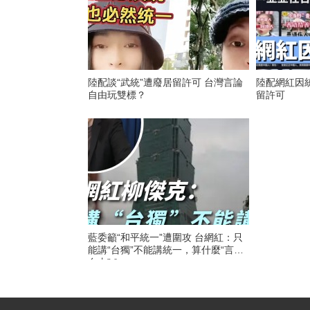
陸配談“武統”遭廢居留許可 台灣言論
陸配網紅因
自由玩雙標？
留許可
藍委籲“和平統一”遭圍攻 台網紅：只
能講“台獨”不能講統一，算什麼“言論
自由”？