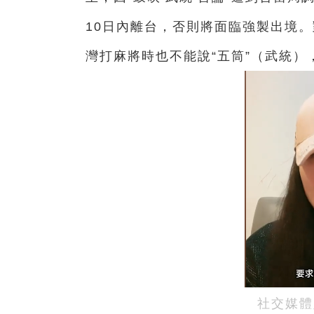
10日內離台，否則將面臨強製出境。
灣打麻將時也不能說“五筒”（武統）
社交媒體