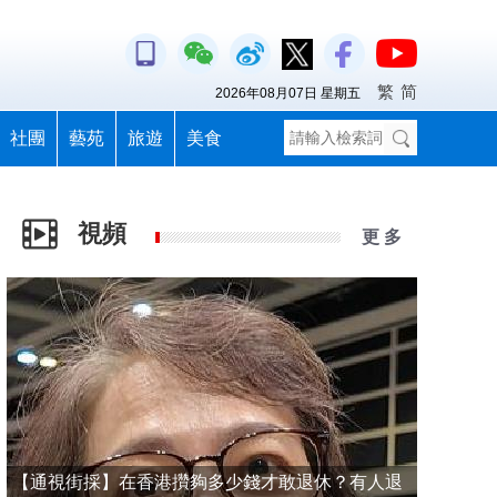
繁
简
2026年08月07日 星期五
社團
藝苑
旅遊
美食
視頻
更 多
【通視街採】在香港攢夠多少錢才敢退休？有人退