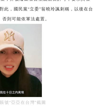
對此，國民黨“立委”翁曉玲諷刺稱，以後在台
，否則可能依軍法處置。
賬號“亞亞在台灣”截圖