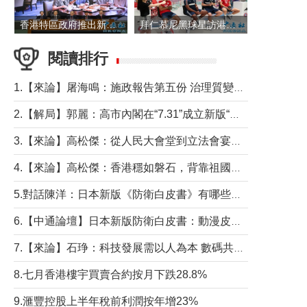
香港特區政府推出新一批銀色債券 每手1萬元保底息4.25厘
拜仁慕尼黑球星訪港 與球迷近距離互動
閱讀排行
1.【來論】屠海鳴：施政報告第五份 治理質變脈絡清
2.【解局】郭麗：高市內閣在“7.31”成立新版“特高課”意欲何為？
3.【來論】高松傑：從人民大會堂到立法會宴會廳——香港管治新範式的完整拼圖
4.【來論】高松傑：香港穩如磐石，背靠祖國才是真正的“終極護城河”
5.對話陳洋：日本新版《防衛白皮書》有哪些點值得警惕？
6.【中通論壇】日本新版防衛白皮書：動漫皮包藏不住軍國野心
7.【來論】石琤：科技發展需以人為本 數碼共融不應讓長者放棄傳統生活方式
8.七月香港樓宇買賣合約按月下跌28.8%
9.滙豐控股上半年稅前利潤按年增23%