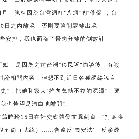
月，孰料因為台灣網紅“八炯”的“催促”，台
10日之內離境，否則要強制驅離出境。
一些安排，我也面臨了骨肉分離的倒數計
默，是因為之前台灣“移民署”約談後，有簽
討論相關內容，但想不到近日各種網絡謠言，
史”，把她和家人“推向萬劫不複的深淵”，讓
我也希望是清白地離開”。
”翁曉玲15日在社交媒體發文諷刺道：“打麻將
說五筒（武統）……會違反‘國安法’、反滲透