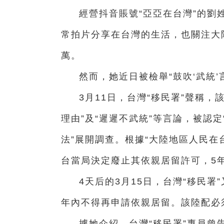
經營抖音賬號“亞亞在台灣”的劉
常拍片分享在台灣的生活，也關注大
萬。
然而，她近日被檢舉“鼓吹‘武統’
3月11日，台灣“移民署”聲稱
理由”及“遲遲不武統”等言論，被認
法”展開調查。根據“大陸地區人民在
台當局決定廢止其依親居留許可，5
4天后的3月15日，台灣“移民
年內不得再申請依親居留。該陸配必
據她介紹，台灣“移民署”專員曾