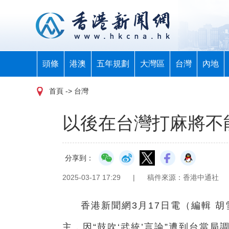
頭條
港澳
五年規劃
大灣區
台灣
內地
首頁
-> 台灣
以後在台灣打麻將不能
分享到：
2025-03-17 17:29
|
稿件來源：香港中通社
香港新聞網3月17日電（編輯 
主，因“鼓吹‘武統’言論”遭到台當