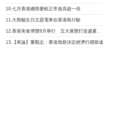
10.七月香港總雨量較正常值高超一倍
11.大熊貓生日主題電車在香港島行駛
12.香港美食博覽8月舉行 五大展覽打造盛夏嘉年華
13.【來論】董觀志：賽道煥新決定經濟行穩致遠