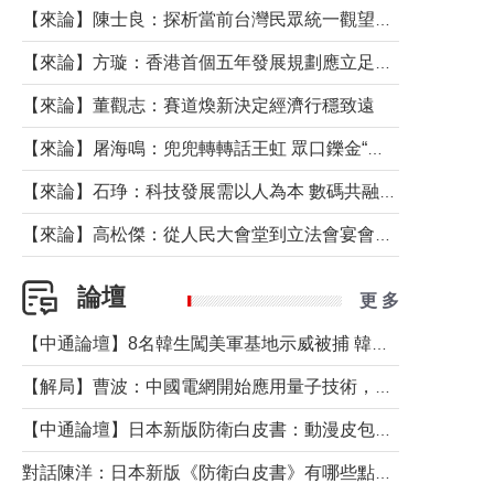
【來論】陳士良：探析當前台灣民眾統一觀望心態的深層成因
【來論】方璇：香港首個五年發展規劃應立足民生務實前行
【來論】董觀志：賽道煥新決定經濟行穩致遠
【來論】屠海鳴：兜兜轉轉話王虹 眾口鑠金“一邊倒”
【來論】石琤：科技發展需以人為本 數碼共融不應讓長者放棄傳統生活方式
【來論】高松傑：從人民大會堂到立法會宴會廳——香港管治新範式的完整拼圖
論壇
更 多
【中通論壇】8名韓生闖美軍基地示威被捕 韓國年輕人反美情緒從何而來？
【解局】曹波：中國電網開始應用量子技術，以後會不再停電嗎？
【中通論壇】日本新版防衛白皮書：動漫皮包藏不住軍國野心
對話陳洋：日本新版《防衛白皮書》有哪些點值得警惕？