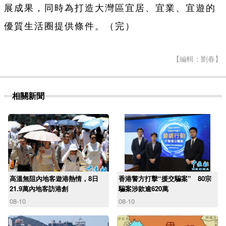
展成果，同時為打造大灣區宜居、宜業、宜遊的
優質生活圈提供條件。（完）
【編輯：劉春】
相關新聞
高溫無阻內地客遊港熱情，8日
香港警方打擊“援交騙案” 80宗
21.9萬內地客訪港創
騙案涉款逾620萬
08-10
08-10