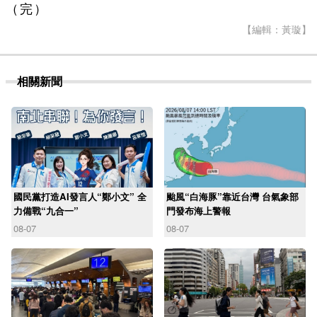
（完）
【編輯：黃璇】
相關新聞
國民黨打造AI發言人“鄭小文” 全
颱風“白海豚”靠近台灣 台氣象部
力備戰“九合一”
門發布海上警報
08-07
08-07