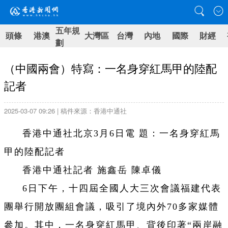
五年規
頭條
港澳
大灣區
台灣
內地
國際
財經
劃
（中國兩會）特寫：一名身穿紅馬甲的陸配
記者
2025-03-07 09:26 | 稿件來源：香港中通社
香港中通社北京3月6日電 題：一名身穿紅馬
甲的陸配記者
香港中通社記者 施鑫岳 陳卓儀
6日下午，十四屆全國人大三次會議福建代表
團舉行開放團組會議，吸引了境內外70多家媒體
參加。其中，一名身穿紅馬甲、背後印著“兩岸融