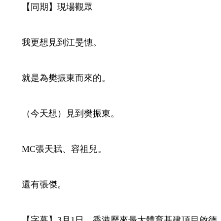
【同期】現場觀眾
Video
我更想見到江旻憓。
就是為樊振東而來的。
（今天想）見到樊振東。
MC張天賦、容祖兒。
還有張傑。
【字幕】3月1日，香港歷來最大體育基建項目啟德