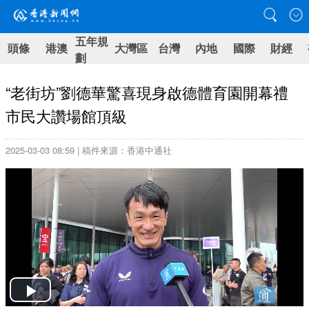
五年規
頭條
港澳
大灣區
台灣
內地
國際
財經
劃
“老街坊”劉德華驚喜現身啟德體育園開幕禮
市民大讚場館頂級
2025-03-03 08:59 | 稿件來源：香港中通社
Play