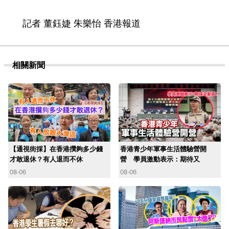
記者 董鈺婕 朱樂怡 香港報道
相關新聞
【通視街採】在香港攢夠多少錢
香港青少年軍事生活體驗營開
才敢退休？有人退而不休
營 學員激動表示：期待又
08-06
08-06