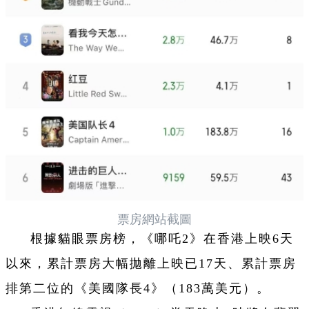
票房網站截圖
根據貓眼票房榜，《哪吒2》在香港上映6天
以來，累計票房大幅拋離上映已17天、累計票房
排第二位的《美國隊長4》（183萬美元）。