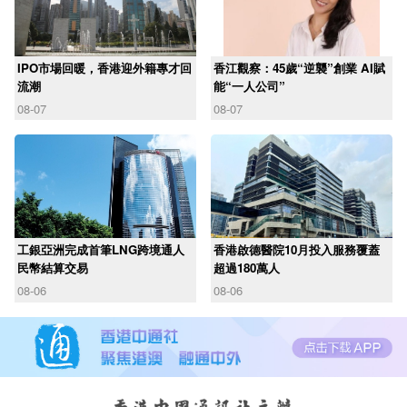
IPO市場回暖，香港迎外籍專才回
香江觀察：45歲“逆襲”創業 AI賦
流潮
能“一人公司”
08-07
08-07
工銀亞洲完成首筆LNG跨境通人
香港啟德醫院10月投入服務覆蓋
民幣結算交易
超過180萬人
08-06
08-06