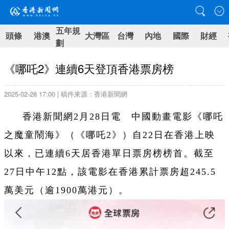
五年規
頭條
港澳
大灣區
台灣
內地
國際
財經
劃
《哪吒2》連續6天登頂香港票房榜
2025-02-28 17:00 | 稿件來源：香港新聞網
香港新聞網2月28日電 中國動畫電影《哪吒
之魔童鬧海》（《哪吒2》）自22日在香港上映
以來，已連續6天居香港單日票房榜榜首。截至
27日中午12點，該電影在香港累計票房超245.5
萬美元（逾1900萬港元）。