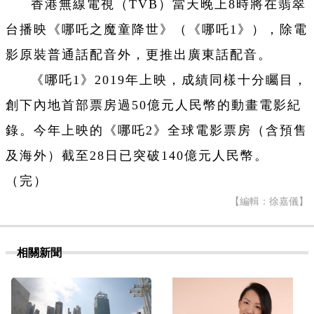
香港無線電視（TVB）當天晚上8時將在翡翠
台播映《哪吒之魔童降世》（《哪吒1》），除電
影原裝普通話配音外，更推出廣東話配音。
《哪吒1》2019年上映，成績同樣十分矚目，
創下內地首部票房過50億元人民幣的動畫電影紀
錄。今年上映的《哪吒2》全球電影票房（含預售
及海外）截至28日已突破140億元人民幣。
（完）
【編輯：徐嘉儀】
相關新聞