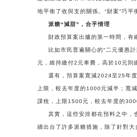
地平衡了收與支的關係。“財案”巧平
派糖“減甜”，合乎情理
財政預算案出爐的第一時間，有網
比如市民普遍關心的“二元優惠計
元，維持繳付2元車費，高於10元
還有，預算案寛減2024至25年
上限，較去年度的1000元減半；寬減
課稅，上限1500元，較去年度的30
其實，這些安排都在預料之中，也
續出台了許多派糖措施，除了針對大