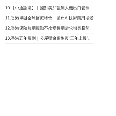
10.【中通論壇】中國對美加強無人機出口管制 學者：貿易與安全考量兼有
11.香港舉辦全球醫療峰會 聚焦AI技術應用場景
12.香港保險短期擾動不改變長期需求增長趨勢
13.香港五年規劃｜公屋聯會倡恢復“三年上樓”目標