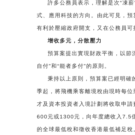
許多公務員表示，理解是次“凍薪
式、應用科技的方向。由此可見，預
有利於壓縮政府開支，又在公務員可
增收多元，分散壓力
預算案提出實現財政平衡，以節
自付”和“能者多付”的原則。
秉持以上原則，預算案已經明確的
季起，將飛機乘客離境稅由現時每位乘
才及資本投資者入境計劃將收取申請
600元或1300元，向年度總收入7
的全球最低稅和徵收香港最低補足稅