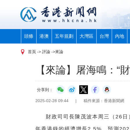
頭條
港澳
五年規劃
大灣區
台灣
內地
首頁
-> 評論 ->來論
【來論】屠海鳴：“
分享到：
2025-02-28 09:44
|
稿件來源：香港新聞網
財政司司長陳茂波本周三（26日
年香港錄的經濟增長2.5%，預測20