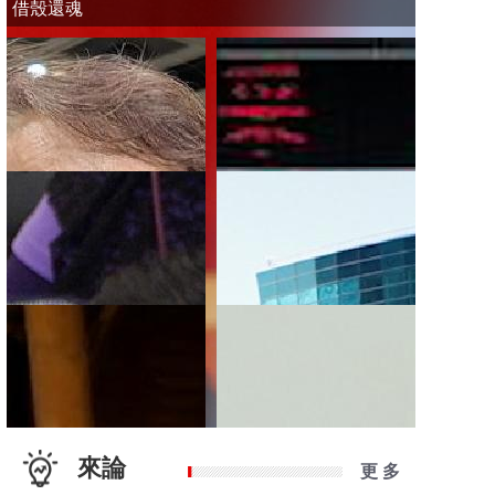
借殼還魂
來論
更 多