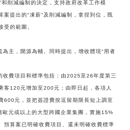
”和削減編制的決定，支持政府改革工作模
算案提出的“凍薪”及削減編制，拿捏到位，既
接受的範圍。
流為主，開源為輔。同時提出，增收體現“用者
收費項目和標準包括：由2025至26年度第三
客120元增加至200元；由即日起，各項人
費600元，並把簽證費按逗留期限長短上調至
.5億歐元或以上的大型跨國企業集團，實施15%
。預算案已明確收費項目、還未明確收費標準