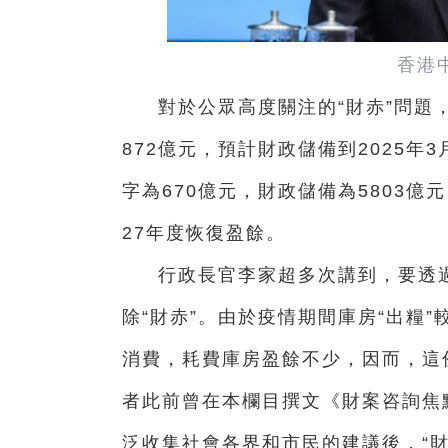
香港
對於公眾高度關注的“財赤”問題，
872億元，預計財政儲備到2025年3
字為670億元，財政儲備為5803億元
27年度恢復盈餘。
行政長官李家超多次講到，要透
除“財赤”。由於疫情期間庫房“出糧
消費，耗費庫房盈餘不少，因而，這
者此前曾在本欄目撰文《財案咨詢焦
泛收集社會各界和市民的建議後，“財