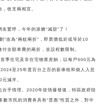
衡，收支兩相宜。
友驚呼，今年的派糖“減甜”了！
劃”改為“兩蚊兩折”，即票價低於或等於10
則繳付全額車費的兩折，並設程數限制。
度首季住宅及非住宅物業差餉，以每戶500元為
2024至25年度百分之百的薪俸稅和個人入息
00元減半。
合乎情理。2020年疫情爆發後，特區政府陸
多數市民的消費券具有“普惠”性質之外，對中