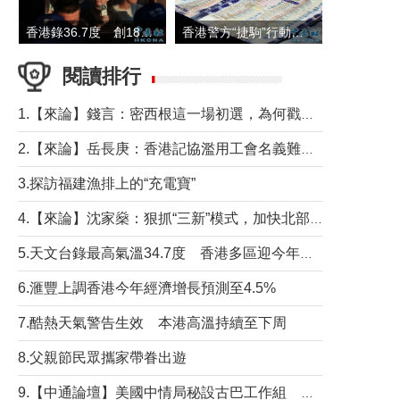
香港錄36.7度 創1884年有紀錄以來最高溫
香港警方“捷駒”行動拘147人 涉洗黑錢逾6億元
閱讀排行
1.【來論】錢言：密西根這一場初選，為何戳中了兩黨最痛的神經？
2.【來論】岳長庚：香港記協濫用工會名義難逃法律制裁
3.探訪福建漁排上的“充電寶”
4.【來論】沈家燊：狠抓“三新”模式，加快北部都會區建設
5.天文台錄最高氣溫34.7度 香港多區迎今年最熱一天
6.滙豐上調香港今年經濟增長預測至4.5%
7.酷熱天氣警告生效 本港高溫持續至下周
8.父親節民眾攜家帶眷出遊
9.【中通論壇】美國中情局秘設古巴工作組 軍事行動箭在弦上？