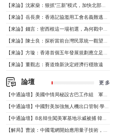
【來論】沈家燊：狠抓“三新”模式，加快北部都會區建設
【來論】岳長庚：香港記協濫用工會名義難逃法律制裁
【來論】錢言：密西根這一場初選，為何戳中了兩黨最痛的神經？
【來論】陳士良：探析當前台灣民眾統一觀望心態的深層成因
【來論】方璇：香港首個五年發展規劃應立足民生務實前行
【來論】董觀志：賽道煥新決定經濟行穩致遠
論壇
更 多
【中通論壇】美國中情局秘設古巴工作組 軍事行動箭在弦上？
【中通論壇】中國對美加強無人機出口管制 學者：貿易與安全考量兼有
【中通論壇】8名韓生闖美軍基地示威被捕 韓國年輕人反美情緒從何而來？
【解局】曹波：中國電網開始應用量子技術，以後會不再停電嗎？