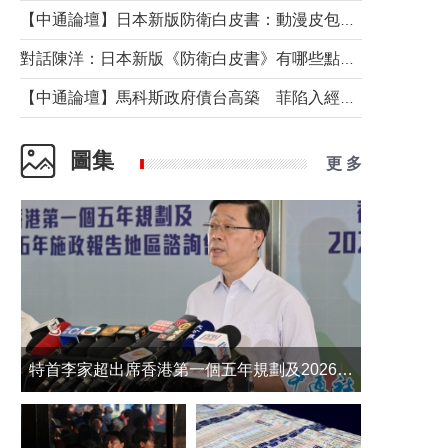
【中通論壇】日本新版防衛白皮書：動漫皮包藏不住軍國野心
對話陳洋：日本新版《防衛白皮書》有哪些點值得警惕？
【中通論壇】馬科斯政府債台高築 菲陷入經濟困境與南海對抗惡循環？
圖集
更 多
​特首李家超出席香港第一個五年規劃及2026年《施政報告》地區諮詢會