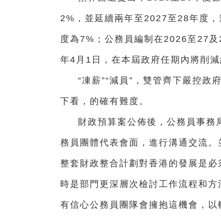
2%，並延續兩年至2027至28年度
度為7%；公務員編制在2026至27及
年4月1日，在本屆政府任期內將削減約
“凍薪”“減員”，雙管齊下嚴控政
下看，的確有難度。
財政預算案公佈後，公務員事務
務員團體代表會面，進行溝通交流。
整套財政整合計劃對香港的發展是必
時是部門更深層次檢討工作流程和方
有信心公務員團隊會擁抱這機會，以