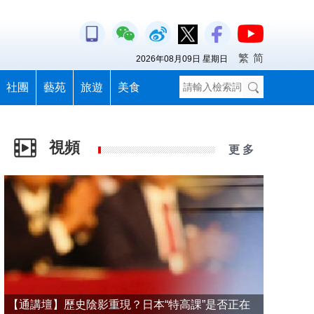
繁
简
2026年08月09日 星期日
社團
藝苑
旅遊
美食
視頻
更 多
【通講壇】歷史陰影重現？日本“特高課”是否正在