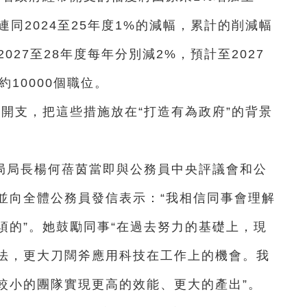
，連同2024至25年度1%的減幅，累計的削減幅
2027至28年度每年分別減2%，預計至2027
10000個職位。
府開支，把這些措施放在“打造有為政府”的背景
局局長楊何蓓茵當即與公務員中央評議會和公
並向全體公務員發信表示：“我相信同事會理解
須的”。她鼓勵同事“在過去努力的基礎上，現
法，更大刀闊斧應用科技在工作上的機會。我
較小的團隊實現更高的效能、更大的產出”。