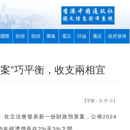
國際
財經
視頻
圖集
電訊
評論
通說
政府發佈
財案”巧平衡，收支兩相宜
【字號：
大
中
小
】
）在立法會發表新一份財政預算案，公佈2024
25年經濟增長在2%至3%之間。