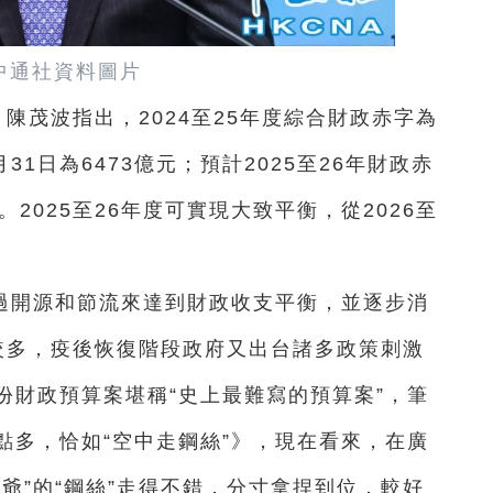
中通社資料圖片
陳茂波指出，2024至25年度綜合財政赤字為
月31日為6473億元；預計2025至26年財政赤
。2025至26年度可實現大致平衡，從2026至
過開源和節流來達到財政收支平衡，並逐步消
”較多，疫後恢復階段政府又出台諸多政策刺激
份財政預算案堪稱“史上最難寫的預算案”，筆
點多，恰如“空中走鋼絲”》，現在看來，在廣
爺”的“鋼絲”走得不錯，分寸拿捏到位，較好