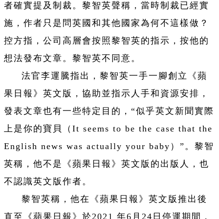
者確實提及制裁。黎智英聲稱，當時制裁已經實
施，作者只是問英國和其他國家為何不這樣做？
控方指，公司高層會按照黎智英的指示，按他的
想法發布文章。黎智英不同意。
法官李運騰指出，黎智英一手一腳創立《蘋
果日報》英文版，協助並指示人手和資源安排，
發表文章也有一些特定目的，“似乎英文新聞實際
上是你的寶貝（It seems to be the case that the
English news was actually your baby）”。黎智
英稱，他不是《蘋果日報》英文版的出版人，也
不認識英文版作者。
黎智英稱，他在《蘋果日報》英文版推出後
直至《蘋果日報》於2021 年6月24日停運期間，