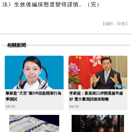
法》生效後編採態度變得謹慎。（完）
【編輯：劉春】
相關新聞
黎家盈“天宮”戴VR頭盔開展行為
李家超：新皇崗口岸開通越早越
學測試
好 需大量測試確保順暢
08-09
08-09