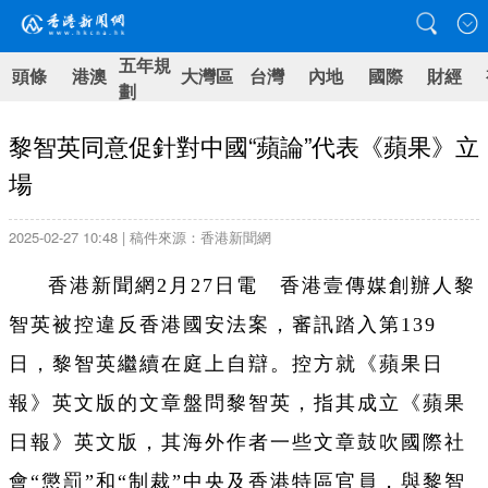
五年規
頭條
港澳
大灣區
台灣
內地
國際
財經
劃
黎智英同意促針對中國“蘋論”代表《蘋果》立
場
2025-02-27 10:48 | 稿件來源：香港新聞網
香港新聞網2月27日電 香港壹傳媒創辦人黎
智英被控違反香港國安法案，審訊踏入第139
日，黎智英繼續在庭上自辯。控方就《蘋果日
報》英文版的文章盤問黎智英，指其成立《蘋果
日報》英文版，其海外作者一些文章鼓吹國際社
會“懲罰”和“制裁”中央及香港特區官員，與黎智