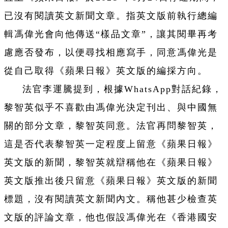
已沒有閱讀英文新聞文章。指英文版前執行總編
輯馮偉光會向他傳送“樣品文章”，讓其閱畢再考
慮應否發布，以便尋找相應寫手，同意馮偉光是
從自己取得《蘋果日報》英文版的編採方向。
法官李運騰提到，根據WhatsApp對話紀錄，
黎智英似乎不喜歡由馮偉光決定刊出、與中國無
關的部分文章，黎智英同意。法官再問黎智英，
這是否代表黎智英一定程度上留意《蘋果日報》
英文版的新聞，黎智英就辯稱他在《蘋果日報》
英文版推出後只留意《蘋果日報》英文版的新聞
標題，沒有閱讀英文新聞內文。稱他甚少檢查英
文版的評論文章，他也假設馮偉光在《香港國安