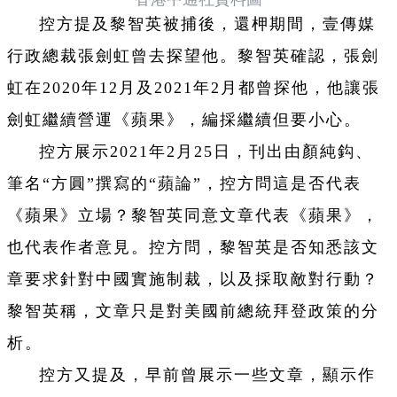
控方提及黎智英被捕後，還柙期間，壹傳媒
行政總裁張劍虹曾去探望他。黎智英確認，張劍
虹在2020年12月及2021年2月都曾探他，他讓張
劍虹繼續營運《蘋果》，編採繼續但要小心。
控方展示2021年2月25日，刊出由顏純鈎、
筆名“方圓”撰寫的“蘋論”，控方問這是否代表
《蘋果》立場？黎智英同意文章代表《蘋果》，
也代表作者意見。控方問，黎智英是否知悉該文
章要求針對中國實施制裁，以及採取敵對行動？
黎智英稱，文章只是對美國前總統拜登政策的分
析。
控方又提及，早前曾展示一些文章，顯示作