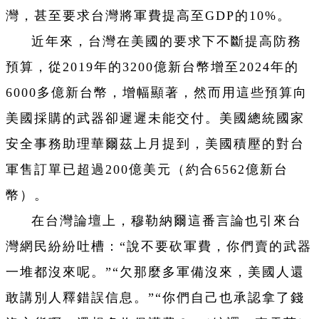
灣，甚至要求台灣將軍費提高至GDP的10%。
近年來，台灣在美國的要求下不斷提高防務
預算，從2019年的3200億新台幣增至2024年的
6000多億新台幣，增幅顯著，然而用這些預算向
美國採購的武器卻遲遲未能交付。美國總統國家
安全事務助理華爾茲上月提到，美國積壓的對台
軍售訂單已超過200億美元（約合6562億新台
幣）。
在台灣論壇上，穆勒納爾這番言論也引來台
灣網民紛紛吐槽：“說不要砍軍費，你們賣的武器
一堆都沒來呢。”“欠那麼多軍備沒來，美國人還
敢講別人釋錯誤信息。”“你們自己也承認拿了錢