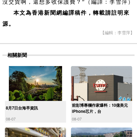
沒交貨啊，還想多收保護費？”（編譯：李雪萍）
本文為香港新聞網編譯稿件，轉載請註明來
源。
【編輯：李雪萍】
相關新聞
前彭博專欄作家爆料：10億美元
8月7日台海早資訊
iPhone芯片，台
08-07
08-07