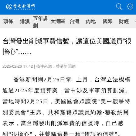
五年規
頭條
港澳
大灣區
台灣
內地
國際
財經
劃
台灣發出削減軍費信號，讓這位美國議員“很
擔心”……
2025-02-26 17:42 | 稿件來源：香港新聞網
香港新聞網2月26日電 上月，台灣立法機構
通過2025年度預算案，當中涉及軍事預算删減。
當地時間2月25日，美國國會眾議院“美中競爭特
別委員會”主席、共和黨籍眾議員約翰•穆勒納爾
表示，當台灣發出削減軍費的信號時，自己感
到“很擔心”，并聲稱這是一種“錯誤的信號”。